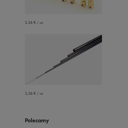
1,16 €
/
szt.
1,16 €
/
szt.
Polecamy