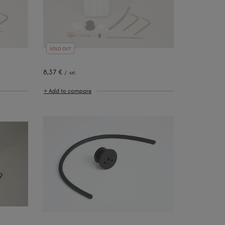
SOLD OUT
8,37 €
/
szt.
+ Add to compare