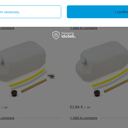
UT
irm necessary
I confirm
11,16 €
/
szt.
/
szt.
o compare
+ Add to compare
21,86 €
/
szt.
/
szt.
o compare
+ Add to compare