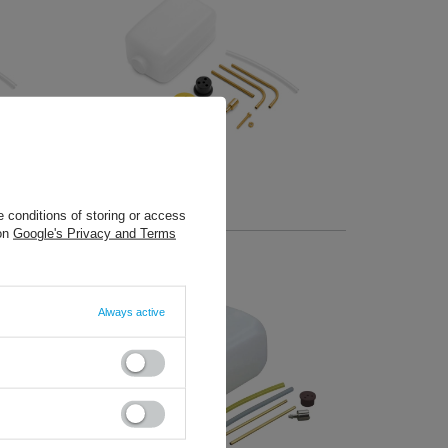
10,23 €
/
szt.
 conditions of storing or access
+ Add to compare
 on
Google's Privacy and Terms
Always active