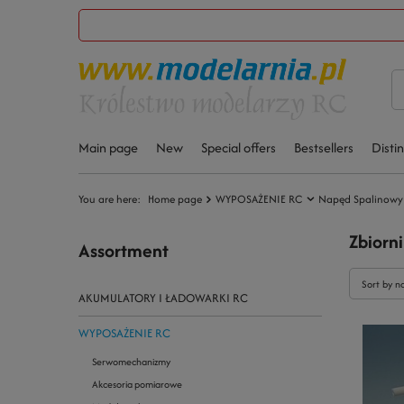
Main page
New
Special offers
Bestsellers
Disti
You are here:
Home page
WYPOSAŻENIE RC
Napęd Spalinowy
Zbiorni
Assortment
Sort by n
AKUMULATORY I ŁADOWARKI RC
WYPOSAŻENIE RC
Serwomechanizmy
Akcesoria pomiarowe