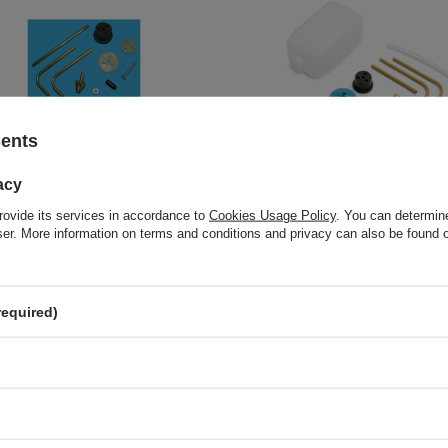
sents
acy
9,30 €
/
szt.
/
szt.
rovide its services in accordance to
Cookies Usage Policy
. You can determine
o compare
+ Add to compare
wser. More information on terms and conditions and privacy can also be found
required)