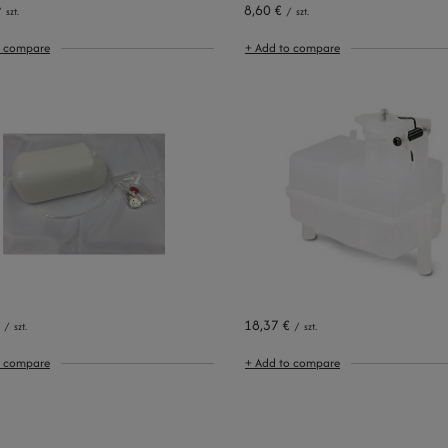
8,60 €
/
szt.
/
szt.
o compare
+ Add to compare
18,37 €
/
szt.
/
szt.
o compare
+ Add to compare