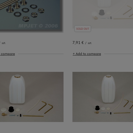
SOLD OUT
7,91 €
/
szt.
/
szt.
o compare
+ Add to compare