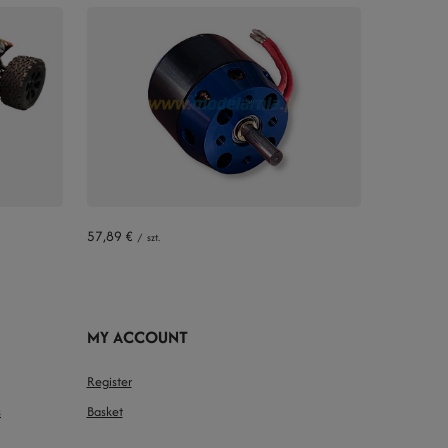
57,89 €
/
szt.
MY ACCOUNT
Register
s
Basket