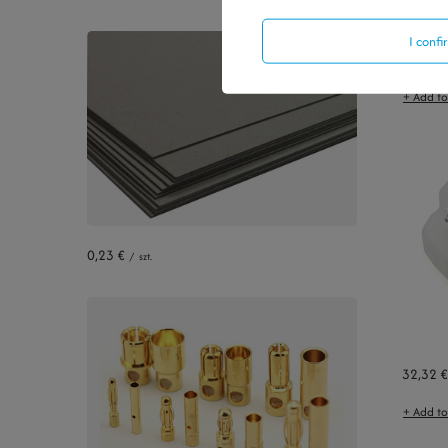
SOLD O
I conf
10,46 €
+ Add t
0,23 €
/
szt.
32,32 €
+ Add t