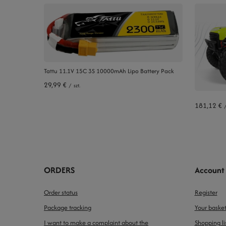
Tattu 11.1V 15C 3S 10000mAh Lipo Battery Pack
29,99 €
/
szt.
181,12 €
ORDERS
Account
Order status
Register
Package tracking
Your baske
I want to make a complaint about the
Shopping li