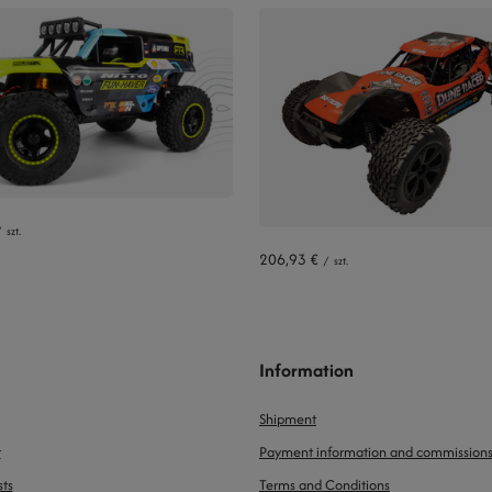
/
szt.
206,93 €
/
szt.
Information
Shipment
t
Payment information and commission
sts
Terms and Conditions