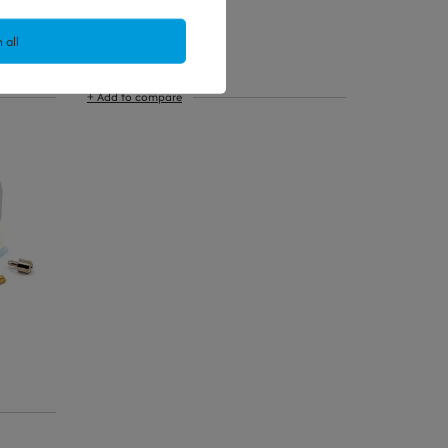
 all
11,39 €
/
szt.
+ Add to compare