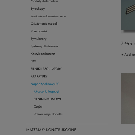
Moduły i telemetria
Żyroskopy
Zasilanie odbiornika i serw
Oświetlenie modeli
Przełączniki
Symulatory
7,44 €
Systemy dźwiękowe
Koszyki na baterie
+ Add t
FPV
SILNIKI I REGULATORY
APARATURY
Napęd Spalinowy RC
Akcesoria i osprzęt
SILNIKI SPALINOWE
Części
Paliwa, oleje, dodatki
MATERIAŁY KONSTRUKCYJNE