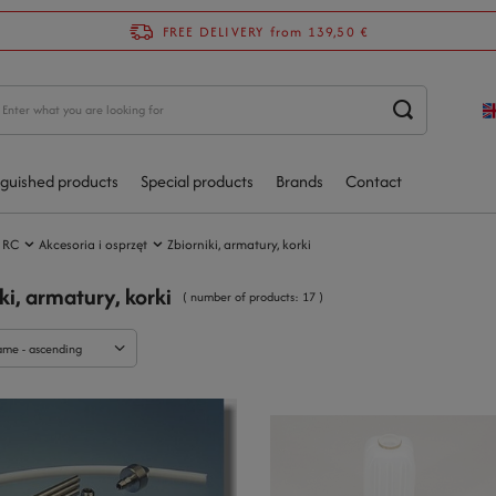
FREE DELIVERY
from 139,50 €
nguished products
Special products
Brands
Contact
 RC
Akcesoria i osprzęt
Zbiorniki, armatury, korki
ki, armatury, korki
( number of products:
17
)
ame - ascending