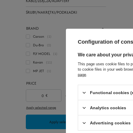
KABLE/ZŁĄCZA/ADAPTERY
ŚRUBY/NAKRĘTKI/PODKŁADKI
BRAND
Carson
1
Configuration of con
Du-Bro
2
FLY MODEL
1
We care about your priv
4,65 €
Kavan
11
This page uses cookie files to p
+ Add t
to cookie files in your web bro
MP JET
1
page
.
PRICE
Functional cookies (
€
-
€
Apply selected range
Analytics cookies
Apply selected filters
Advertising cookies