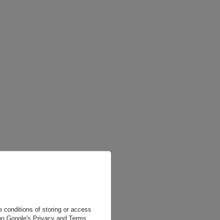
 conditions of storing or access
 on
Google's Privacy and Terms