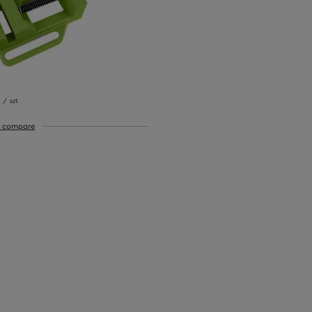
/
szt.
o compare