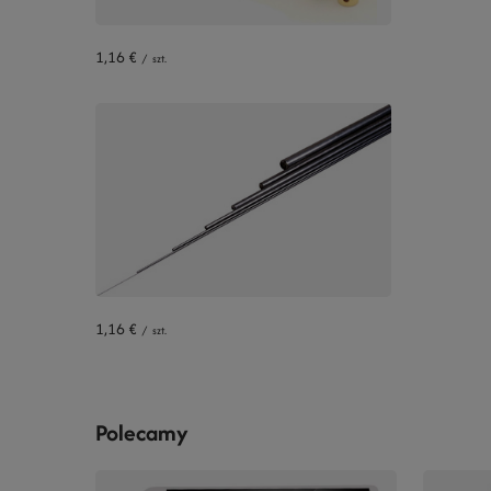
1,16 €
/
szt.
1,16 €
/
szt.
Polecamy