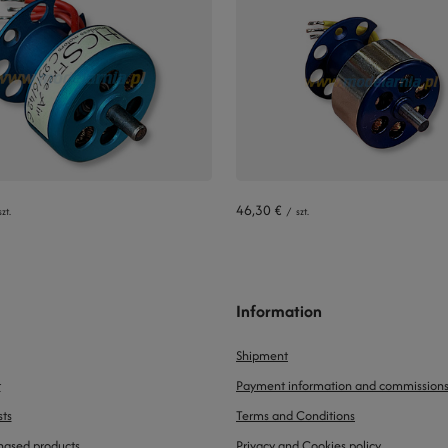
46,30 €
szt.
/
szt.
Information
Shipment
t
Payment information and commission
sts
Terms and Conditions
chased products
Privacy and Cookies policy