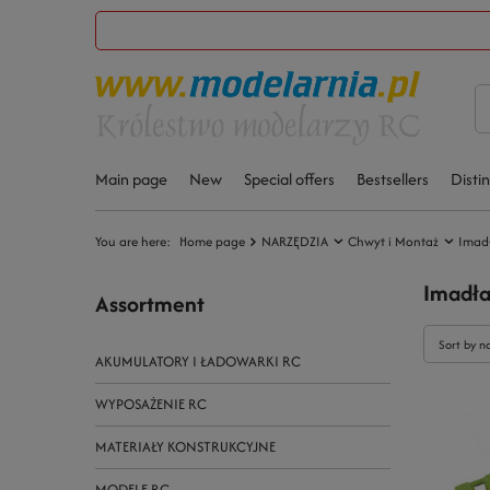
Main page
New
Special offers
Bestsellers
Disti
You are here:
Home page
NARZĘDZIA
Chwyt i Montaż
Imad
Imadł
Assortment
Sort by n
AKUMULATORY I ŁADOWARKI RC
WYPOSAŻENIE RC
MATERIAŁY KONSTRUKCYJNE
MODELE RC