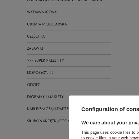
WYDAWNICTWA
CHEMIA MODELARSKA
CZĘŚCI RC
ZABAWKI
>>> SUPER PREZENTY
EKSPOZYCYJNE
ODZIEŻ
DIORAMY I MAKIETY
KABLE/ZŁĄCZA/ADAPTERY
Configuration of con
ŚRUBY/NAKRĘTKI/PODKŁADKI
We care about your priv
This page uses cookie files to p
to cookie files in your web bro