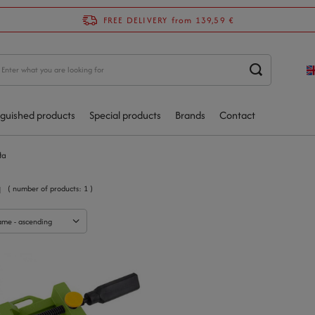
FREE DELIVERY
from 139,59 €
nguished products
Special products
Brands
Contact
ła
a
( number of products:
1
)
ame - ascending