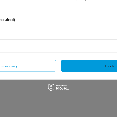
required)
irm necessary
I confirm