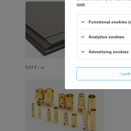
page
.
Functional cookies (
Analytics cookies
Advertising cookies
0,23 €
/
szt.
I conf