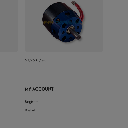
57,93 €
/
szt.
MY ACCOUNT
Register
s
Basket