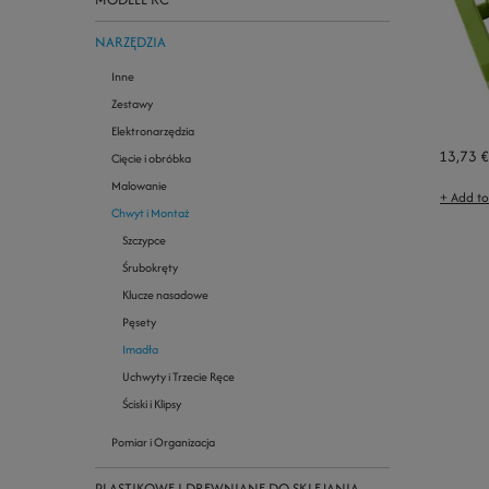
NARZĘDZIA
Inne
Zestawy
Elektronarzędzia
13,73 €
Cięcie i obróbka
Malowanie
+ Add t
Chwyt i Montaż
Szczypce
Śrubokręty
Klucze nasadowe
Pęsety
Imadła
Uchwyty i Trzecie Ręce
Ściski i Klipsy
Pomiar i Organizacja
PLASTIKOWE I DREWNIANE DO SKLEJANIA