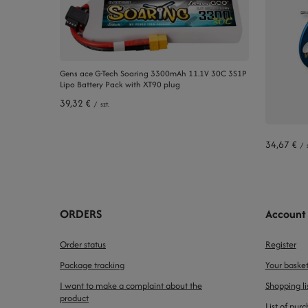
Gens ace G-Tech Soaring 3300mAh 11.1V 30C 3S1P
Lipo Battery Pack with XT90 plug
39,32 €
/
szt.
34,67 €
/
ORDERS
Account
Order status
Register
Package tracking
Your baske
I want to make a complaint about the
Shopping li
product
List of pur