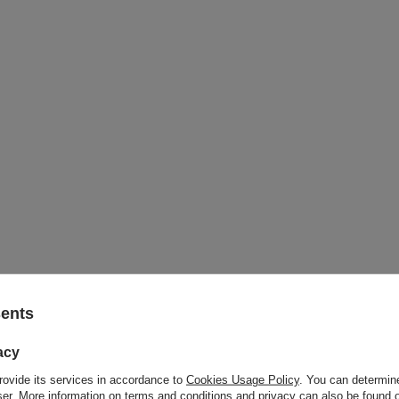
sents
acy
rovide its services in accordance to
Cookies Usage Policy
. You can determine
wser. More information on terms and conditions and privacy can also be found