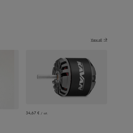
View all
34,67 €
/
szt.