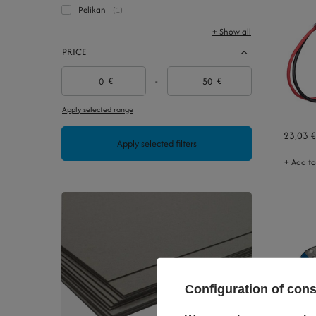
Pelikan
1
+ Show all
PRICE
€
-
€
Apply selected range
23,03 €
Apply selected filters
+ Add t
Configuration of con