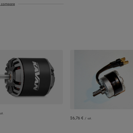
o compare
szt.
26,76 €
/
szt.