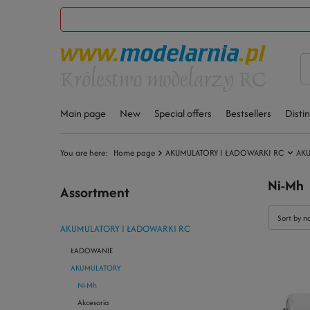
Main page
New
Special offers
Bestsellers
Disti
You are here:
Home page
AKUMULATORY I ŁADOWARKI RC
AK
Ni-Mh
Assortment
Sort by n
AKUMULATORY I ŁADOWARKI RC
ŁADOWANIE
AKUMULATORY
Ni-Mh
Akcesoria