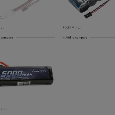
UT
39,32 €
/
szt.
/
szt.
o compare
+ Add to compare
/
szt.