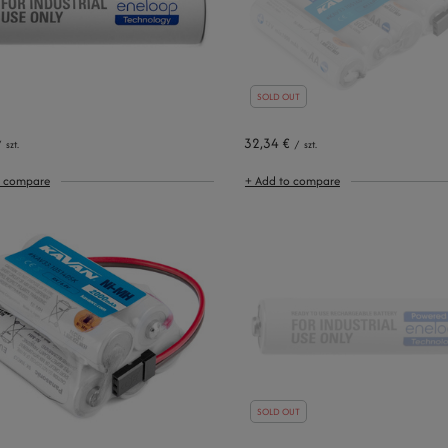
SOLD OUT
32,34 €
/
szt.
/
szt.
o compare
+ Add to compare
SOLD OUT