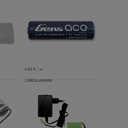
4,65 €
/
szt.
+ Add to compare