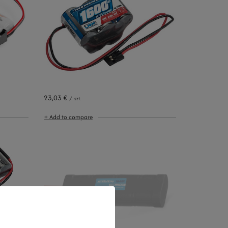
23,03 €
/
szt.
+ Add to compare