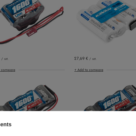
27,69 €
/
szt.
/
szt.
o compare
+ Add to compare
sents