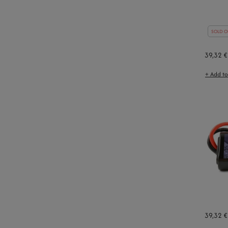
SOLD O
39,32 €
+ Add t
39,32 €