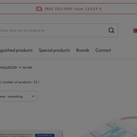
FREE DELIVERY
from 139,59 €
nguished products
Special products
Brands
Contact
UMULATORY
Ni-Mh
( number of products:
25
)
ame - ascending