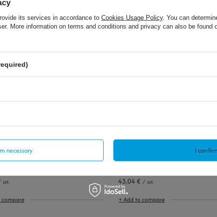
acy
rovide its services in accordance to
Cookies Usage Policy
. You can determine
wser. More information on terms and conditions and privacy can also be found
23,03 €
/
szt.
/
szt.
o compare
+ Add to compare
required)
irm necessary
I confirm
SOLD OUT
43,04 €
/
szt.
/
szt.
o compare
+ Add to compare