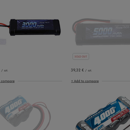
SOLD OUT
39,32 €
/
szt.
/
szt.
o compare
+ Add to compare