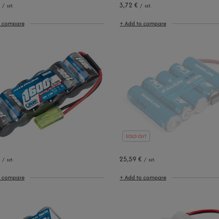
3,72 €
/
szt.
/
szt.
o compare
+ Add to compare
SOLD OUT
25,59 €
/
szt.
/
szt.
o compare
+ Add to compare