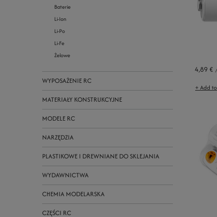
Baterie
Li-Ion
Li-Po
Li-Fe
Żelowe
4,89 €
WYPOSAŻENIE RC
+ Add t
MATERIAŁY KONSTRUKCYJNE
MODELE RC
NARZĘDZIA
PLASTIKOWE I DREWNIANE DO SKLEJANIA
WYDAWNICTWA
CHEMIA MODELARSKA
CZĘŚCI RC