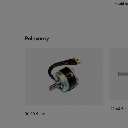
+ Add t
Polecamy
41,65 €
/
36,06 €
/
szt.