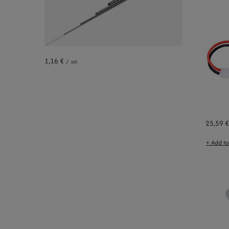
1,16 €
/
szt.
25,59 €
+ Add t