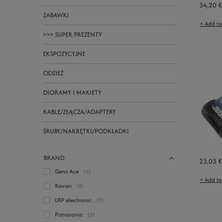
34,20 €
ZABAWKI
+ Add t
>>> SUPER PREZENTY
EKSPOZYCYJNE
ODZIEŻ
DIORAMY I MAKIETY
KABLE/ZŁĄCZA/ADAPTERY
ŚRUBY/NAKRĘTKI/PODKŁADKI
BRAND
23,03 €
Gens Ace
4
+ Add t
Kavan
8
LRP electronic
7
Panasonic
2