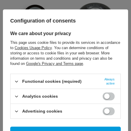
Configuration of consents
We care about your privacy
This page uses cookie files to provide its services in accordance
1,86 €
4,65 €
to
Cookies Usage Policy
. You can determine conditions of
/
szt.
/
szt.
storing or access to cookie files in your web browser. More
information on terms and conditions and privacy can also be
+ Add to compare
+ Add to compare
found on
Google's Privacy and Terms page
.
Always
Functional cookies (required)
active
Analytics cookies
Advertising cookies
2,33 €
2,09 €
/
szt.
/
szt.