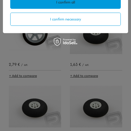
I confirm all
+ Add to compare
+ Add to compare
I confirm necessary
2,79 €
1,63 €
/
szt.
/
szt.
+ Add to compare
+ Add to compare