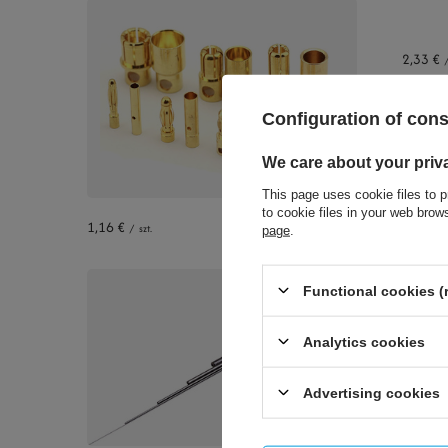
2,33 €
+ Add t
Configuration of con
We care about your priv
This page uses cookie files to p
to cookie files in your web bro
1,16 €
/
szt.
page
.
Functional cookies (
Analytics cookies
2,33 €
Advertising cookies
+ Add t