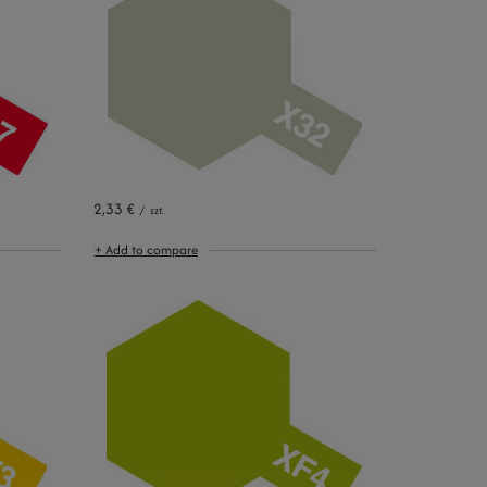
2,33 €
/
szt.
+ Add to compare