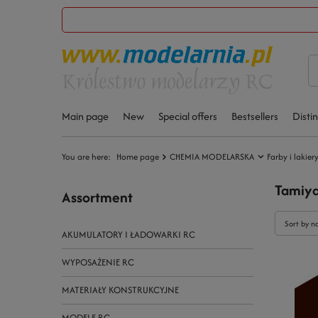
Main page
New
Special offers
Bestsellers
Disti
You are here:
Home page
CHEMIA MODELARSKA
Farby i lakier
Tamiya
Assortment
Sort by n
AKUMULATORY I ŁADOWARKI RC
WYPOSAŻENIE RC
MATERIAŁY KONSTRUKCYJNE
MODELE RC