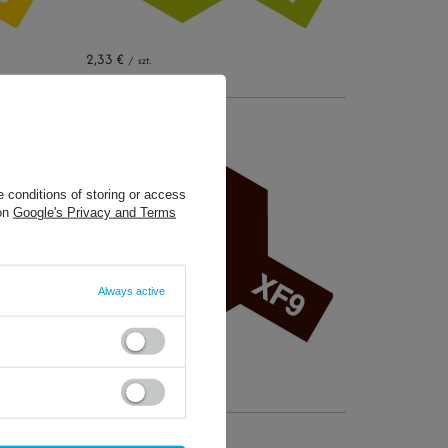
2,33 €
/
szt.
+ Add to compare
 conditions of storing or access
 on
Google's Privacy and Terms
Always active
2,33 €
/
szt.
+ Add to compare