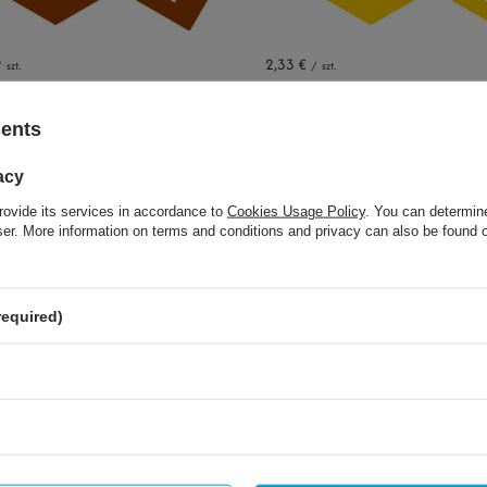
2,33 €
/
szt.
/
szt.
o compare
+ Add to compare
sents
acy
rovide its services in accordance to
Cookies Usage Policy
. You can determine
wser. More information on terms and conditions and privacy can also be found
required)
2,33 €
/
szt.
/
szt.
o compare
+ Add to compare