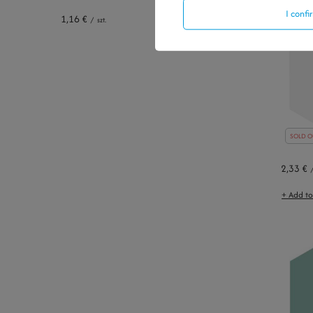
I conf
1,16 €
/
szt.
SOLD O
2,33 €
+ Add t