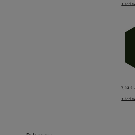
+ Add t
2,33 €
+ Add t