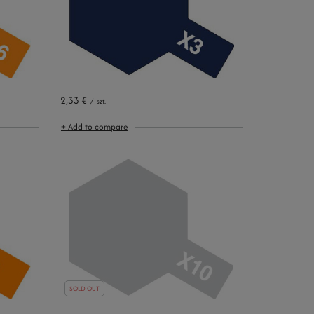
2,33 €
/
szt.
+ Add to compare
SOLD OUT