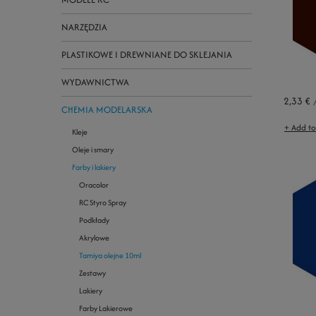
NARZĘDZIA
PLASTIKOWE I DREWNIANE DO SKLEJANIA
WYDAWNICTWA
2,33 €
CHEMIA MODELARSKA
+ Add t
Kleje
Oleje i smary
Farby i lakiery
Oracolor
RC Styro Spray
Podkłady
Akrylowe
Tamiya olejne 10ml
Zestawy
Lakiery
Farby Lakierowe