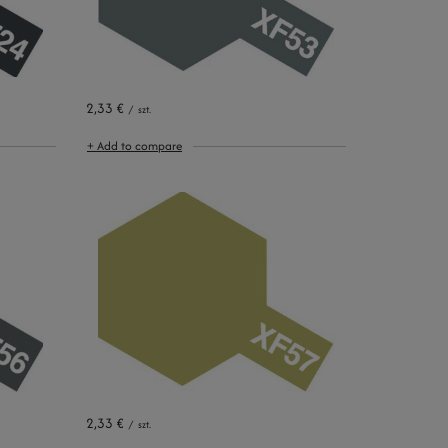
2,33 €
/
szt.
+ Add to compare
2,33 €
/
szt.