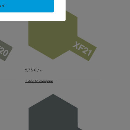
 all
2,33 €
/
szt.
+ Add to compare