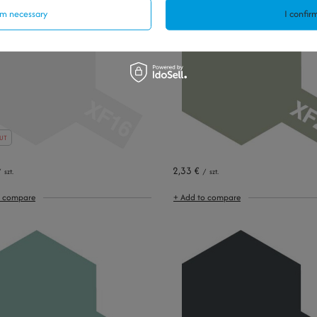
irm necessary
I confirm
UT
2,33 €
/
szt.
/
szt.
o compare
+ Add to compare