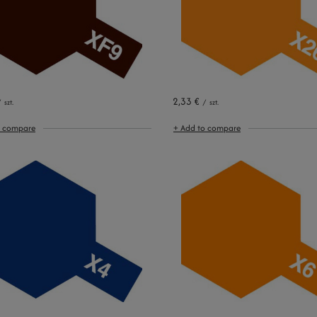
2,33 €
/
szt.
/
szt.
o compare
+ Add to compare