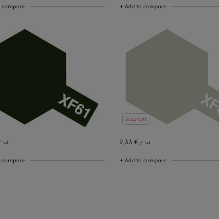
o compare
+ Add to compare
SOLD OUT
2,33 €
/
szt.
/
szt.
o compare
+ Add to compare