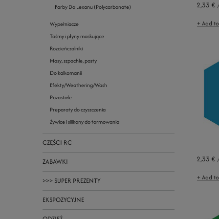
2,33 €
Farby Do Lexanu (Polycarbonate)
+ Add t
Wypełniacze
Taśmy i płyny maskujące
Rozcieńczalniki
Masy, szpachle, pasty
Do kalkomanii
Efekty/Weathering/Wash
Pozostałe
Preparaty do czyszczenia
Żywice i silikony do formowania
CZĘŚCI RC
2,33 €
ZABAWKI
+ Add t
>>> SUPER PREZENTY
EKSPOZYCYJNE
ODZIEŻ