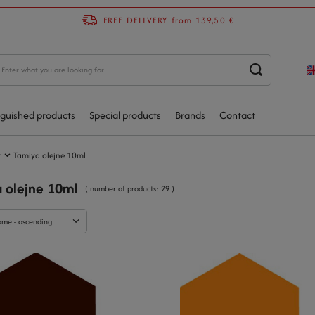
FREE DELIVERY
from 139,50 €
nguished products
Special products
Brands
Contact
y
Tamiya olejne 10ml
 olejne 10ml
( number of products:
29
)
ame - ascending