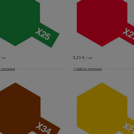
2,33 €
/
szt.
/
szt.
o compare
+ Add to compare