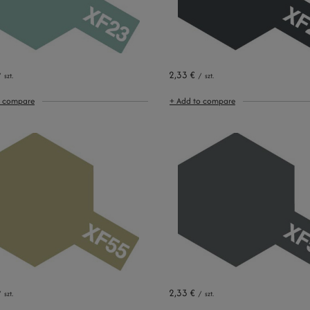
2,33 €
/
szt.
/
szt.
o compare
+ Add to compare
2,33 €
/
szt.
/
szt.