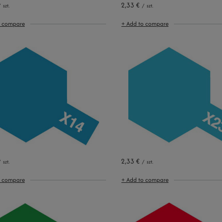
2,33 €
/
szt.
/
szt.
o compare
+ Add to compare
2,33 €
/
szt.
/
szt.
o compare
+ Add to compare