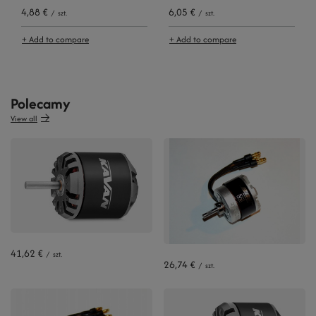
4,88 €
6,05 €
/
szt.
/
szt.
+ Add to compare
+ Add to compare
Polecamy
View all
41,62 €
/
szt.
26,74 €
/
szt.