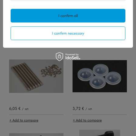
I confirm all
6,05 €
16,04 €
I confirm necessary
/
szt.
/
szt.
+ Add to compare
+ Add to compare
6,05 €
3,72 €
/
szt.
/
szt.
+ Add to compare
+ Add to compare