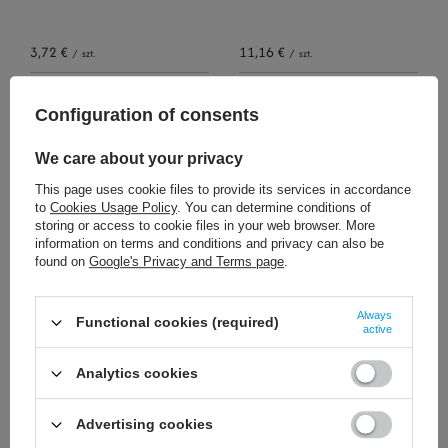
3,72 €
11,16 €
/
szt.
/
szt.
+ Add to compare
+ Add to compare
Configuration of consents
We care about your privacy
This page uses cookie files to provide its services in accordance
to
Cookies Usage Policy
. You can determine conditions of
storing or access to cookie files in your web browser. More
information on terms and conditions and privacy can also be
found on
Google's Privacy and Terms page
.
6,74 €
12,09 €
/
szt.
/
szt.
Always
Functional cookies (required)
active
+ Add to compare
+ Add to compare
Analytics cookies
Advertising cookies