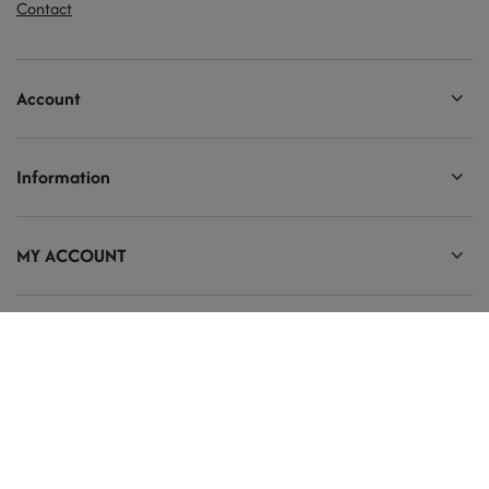
Contact
Account
Information
MY ACCOUNT
Ten tekst zmienisz w ADMINISTRACJA / Dane Twojej firmy / Dane
kontaktowe
prosze@uzupelnic.pl
Modelarnia
,
Armii Krajowej 20/9
,
26-200
Końskie