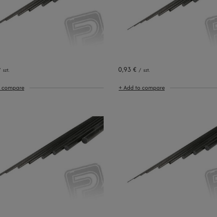
0,93 €
/
szt.
/
szt.
o compare
+ Add to compare