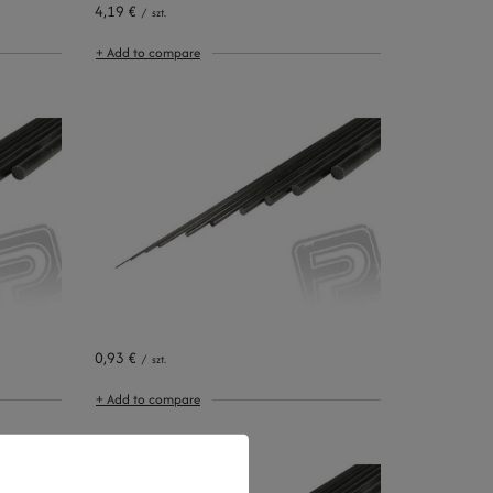
4,19 €
/
szt.
+ Add to compare
0,93 €
/
szt.
+ Add to compare