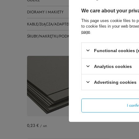
We care about your priv
DIORAMY I MAKIETY
This page uses cookie files to p
KABLE/ZŁĄCZA/ADAPTERY
to cookie files in your web bro
page
.
ŚRUBY/NAKRĘTKI/PODKŁADKI
Functional cookies (
1,40 €
Analytics cookies
+ Add t
Advertising cookies
I conf
0,23 €
/
szt.