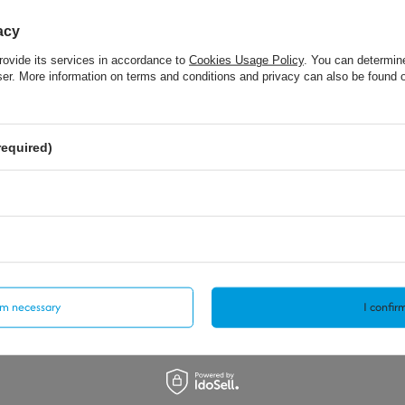
acy
rovide its services in accordance to
Cookies Usage Policy
. You can determine
wser. More information on terms and conditions and privacy can also be found
required)
1,40 €
/
szt.
/
szt.
o compare
+ Add to compare
irm necessary
I confirm