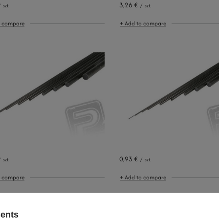
3,26 €
/
szt.
/
szt.
o compare
+ Add to compare
0,93 €
/
szt.
/
szt.
o compare
+ Add to compare
sents