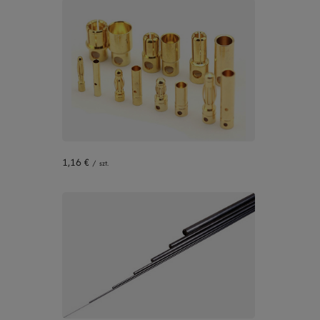
1,16 €
/
szt.