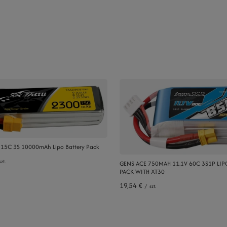
V 15C 3S 10000mAh Lipo Battery Pack
szt.
GENS ACE 750MAH 11.1V 60C 3S1P LIP
PACK WITH XT30
19,54 €
/
szt.