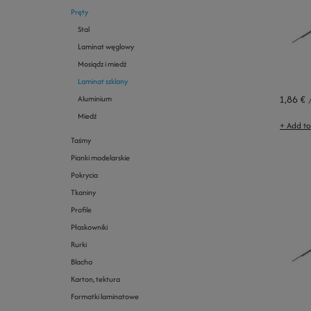
Pręty
Stal
Laminat węglowy
Mosiądz i miedź
Laminat szklany
1,86 €
Aluminium
Miedź
+ Add t
Taśmy
Pianki modelarskie
Pokrycia
Tkaniny
Profile
Płaskowniki
Rurki
Blacha
Karton, tektura
Formatki laminatowe