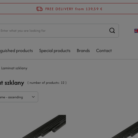
FREE DELIVERY
from 139,59 €
nguished products
Special products
Brands
Contact
Laminat szklany
t szklany
( number of products:
12
)
ame - ascending