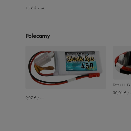
1,16 €
/
szt.
Polecamy
Tattu 11.1
30,01 €
/
9,07 €
/
szt.