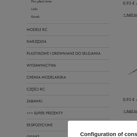
Pcv, plexi i inne
0,93 €
Linki
+ Add t
Korek
MODELE RC
NARZĘDZIA
PLASTIKOWE I DREWNIANE DO SKLEJANIA
WYDAWNICTWA
CHEMIA MODELARSKA
CZĘŚCI RC
0,93 €
ZABAWKI
+ Add t
>>> SUPER PREZENTY
EKSPOZYCYJNE
Configuration of con
ODZIEŻ