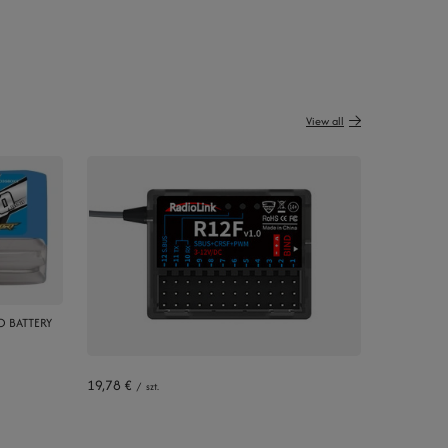
View all
O BATTERY
19,78 €
/
szt.