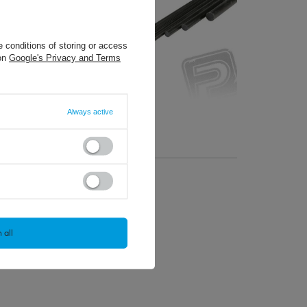
 conditions of storing or access
 on
Google's Privacy and Terms
Always active
2,33 €
/
szt.
+ Add to compare
 all