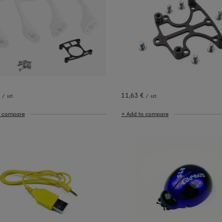
11,63 €
/
szt.
/
szt.
o compare
+ Add to compare