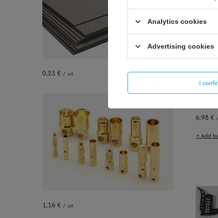
Analytics cookies
Advertising cookies
0,23 €
/
szt.
I conf
6,98 €
+ Add t
1,16 €
/
szt.