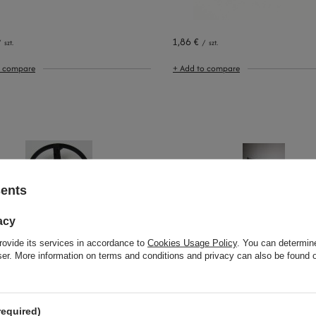
1,86 €
/
szt.
/
szt.
o compare
+ Add to compare
sents
acy
rovide its services in accordance to
Cookies Usage Policy
. You can determine
wser. More information on terms and conditions and privacy can also be found
0,70 €
/
szt.
/
szt.
o compare
+ Add to compare
required)