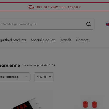
FREE DELIVERY
from 139,50 €
nguished products
Special products
Brands
Contact
 zamienne
( number of products:
116
)
ame - ascending
View 36