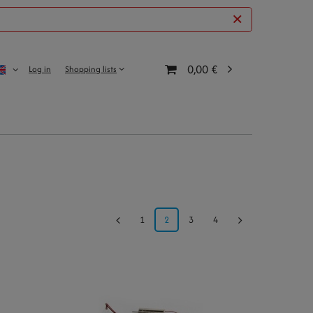
0,00 €
Log in
Shopping lists
1
2
3
4