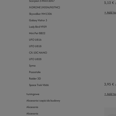
Scorpion S-MAX 6047
5,12 €
X-DRONE (H05N/H07NC)
+ Add t
Skywalker HM1306
Galaxy Visitor 3
Lady Bird V929
Mini Pet BB22
UFO U816
UFO U818
CX-10C NANO
UFO U828
Syma
Pozostałe
Raider 3D
3,95 €
Space Trek V666
+ Add t
tuningowe
Akcesoria i części do budowy
Akcesoria
Akcesoria