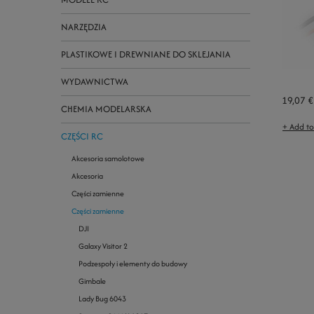
NARZĘDZIA
PLASTIKOWE I DREWNIANE DO SKLEJANIA
WYDAWNICTWA
19,07 €
CHEMIA MODELARSKA
+ Add t
CZĘŚCI RC
Akcesoria samolotowe
Akcesoria
Części zamienne
Części zamienne
DJI
Galaxy Visitor 2
Podzespoły i elementy do budowy
Gimbale
Lady Bug 6043