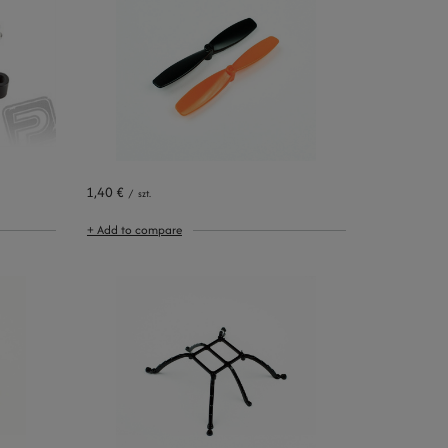
1,40 €
/
szt.
+ Add to compare