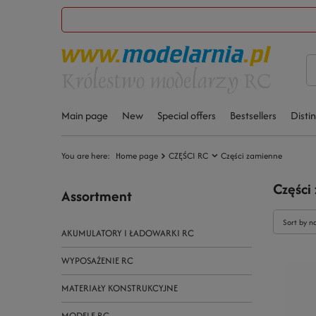
Main page
New
Special offers
Bestsellers
Disti
You are here:
Home page
CZĘŚCI RC
Części zamienne
Części
Assortment
Sort by n
AKUMULATORY I ŁADOWARKI RC
WYPOSAŻENIE RC
MATERIAŁY KONSTRUKCYJNE
MODELE RC