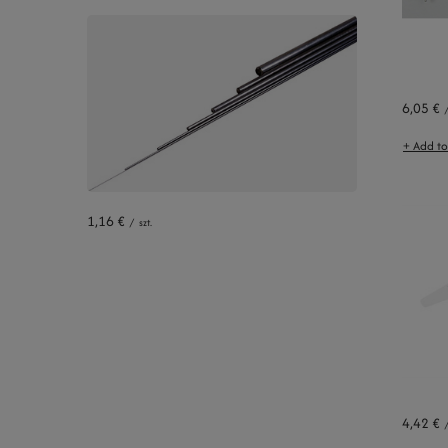
6,05 €
+ Add t
1,16 €
/
szt.
4,42 €