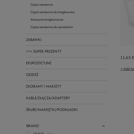
Części zamienne
Części zamienne do śmigłowców
Akcesoria śmigłowcowe
Części zamienne do samolotów
ZABAWKI
>>> SUPER PREZENTY
11,63 €
EKSPOZYCYJNE
+ Add t
ODZIEŻ
DIORAMY I MAKIETY
KABLE/ZŁĄCZA/ADAPTERY
ŚRUBY/NAKRĘTKI/PODKŁADKI
BRAND
ChRLD