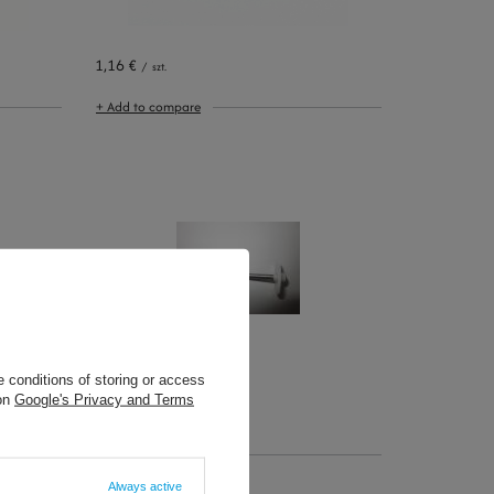
1,16 €
/
szt.
+ Add to compare
 conditions of storing or access
 on
Google's Privacy and Terms
1,16 €
/
szt.
+ Add to compare
Always active