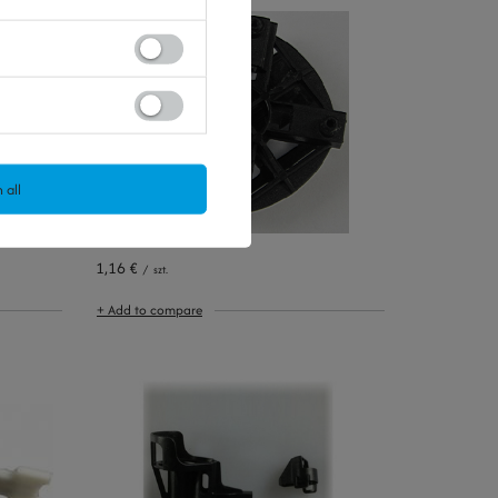
 all
1,16 €
/
szt.
+ Add to compare