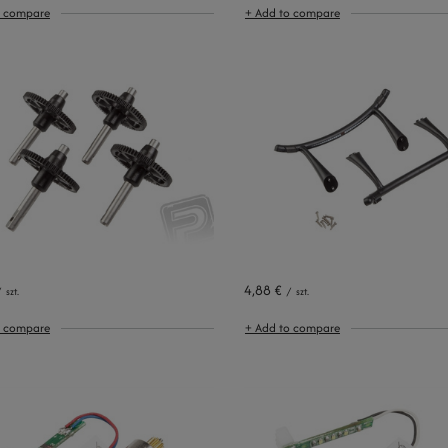
o compare
+ Add to compare
4,88 €
/
szt.
/
szt.
o compare
+ Add to compare