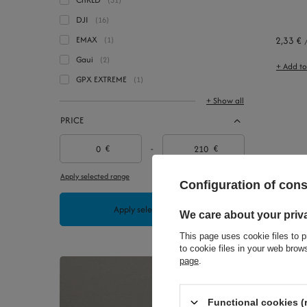
31
DJI
16
EMAX
2,33 €
1
Gaui
2
+ Add t
GPX EXTREME
1
+ Show all
PRICE
€
-
€
Apply selected range
Configuration of con
Apply selected filters
We care about your priv
This page uses cookie files to p
to cookie files in your web bro
1,16 €
page
.
+ Add t
Functional cookies (