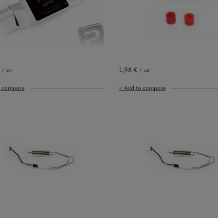
1,98 €
/
szt.
/
szt.
o compare
+ Add to compare