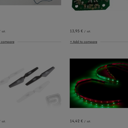
13,95 €
/
szt.
/
szt.
o compare
+ Add to compare
14,42 €
/
szt.
/
szt.