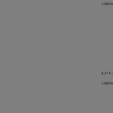
+ Add t
8,37 €
+ Add t