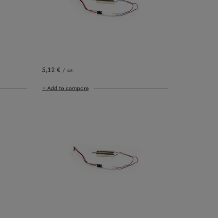
5,12 €
/
szt.
+ Add to compare