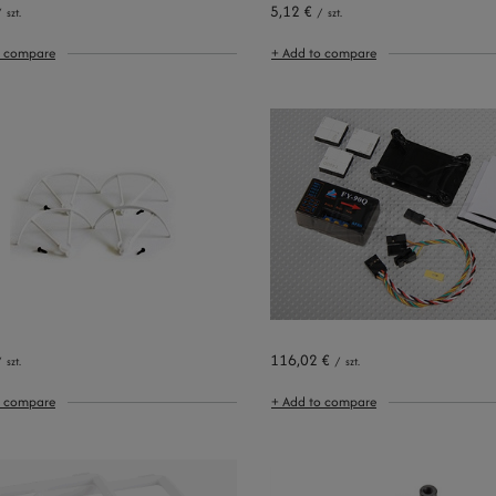
5,12 €
/
szt.
/
szt.
o compare
+ Add to compare
116,02 €
/
szt.
/
szt.
o compare
+ Add to compare