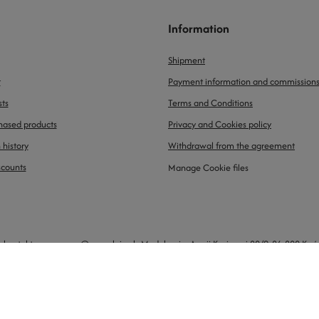
Information
Shipment
t
Payment information and commission
sts
Terms and Conditions
chased products
Privacy and Cookies policy
 history
Withdrawal from the agreement
scounts
Manage Cookie files
e kontaktowe
prosze@uzupelnic.pl
Modelarnia
,
Armii Krajowej 20/9
,
26-200
Końs