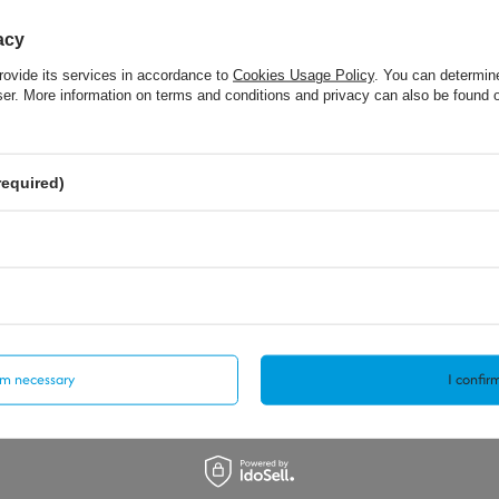
acy
rovide its services in accordance to
Cookies Usage Policy
. You can determine
wser. More information on terms and conditions and privacy can also be found
required)
irm necessary
I confirm