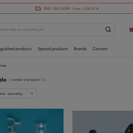
FREE DELIVERY
from 139,50 €
nguished products
Special products
Brands
Contact
tałe
ałe
( number of products:
3
)
ame - ascending