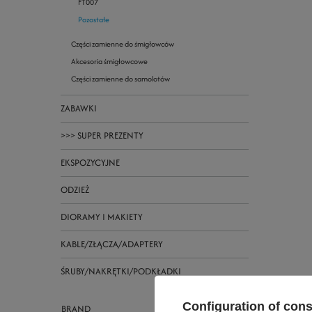
FT007
Pozostałe
Części zamienne do śmigłowców
Akcesoria śmigłowcowe
Części zamienne do samolotów
ZABAWKI
>>> SUPER PREZENTY
EKSPOZYCYJNE
ODZIEŻ
DIORAMY I MAKIETY
KABLE/ZŁĄCZA/ADAPTERY
ŚRUBY/NAKRĘTKI/PODKŁADKI
Configuration of con
BRAND