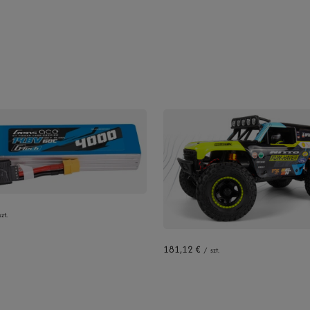
szt.
181,12 €
/
szt.