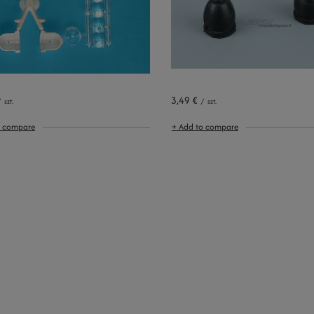
3,49 €
/
szt.
/
szt.
o compare
+ Add to compare