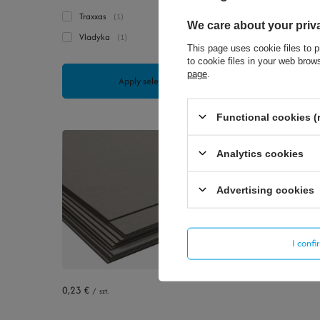
Traxxas
1
We care about your priv
Vladyka
1
This page uses cookie files to p
to cookie files in your web bro
page
.
Apply selected filters
Functional cookies (
Analytics cookies
Advertising cookies
I conf
0,23 €
/
szt.