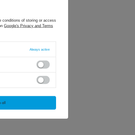
 conditions of storing or access
 on
Google's Privacy and Terms
Always active
 all