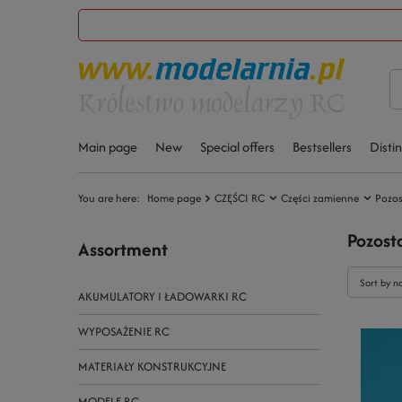
Main page
New
Special offers
Bestsellers
Disti
You are here:
Home page
CZĘŚCI RC
Części zamienne
Pozos
Pozost
Assortment
Sort by n
AKUMULATORY I ŁADOWARKI RC
WYPOSAŻENIE RC
MATERIAŁY KONSTRUKCYJNE
MODELE RC