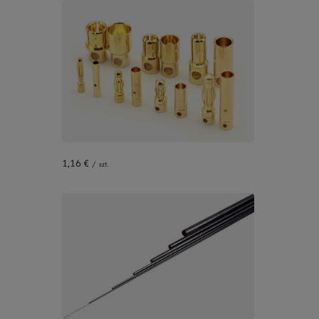
1,16 €
/
szt.