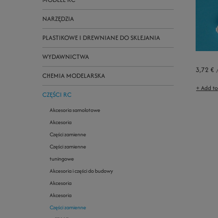
NARZĘDZIA
PLASTIKOWE I DREWNIANE DO SKLEJANIA
WYDAWNICTWA
3,72 €
CHEMIA MODELARSKA
+ Add t
CZĘŚCI RC
Akcesoria samolotowe
Akcesoria
Części zamienne
Części zamienne
tuningowe
Akcesoria i części do budowy
Akcesoria
Akcesoria
Części zamienne