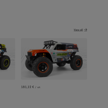
View all
181,12 €
/
szt.