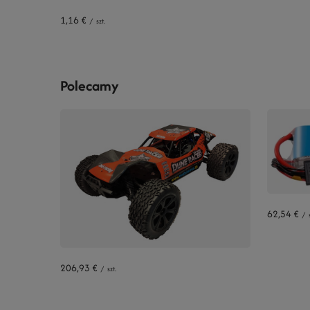
1,16 €
/
szt.
Polecamy
62,54 €
/
206,93 €
/
szt.