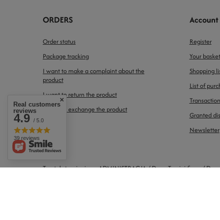
ORDERS
Account
Order status
Register
Package tracking
Your baske
I want to make a complaint about the
Shopping li
product
List of pur
I want to return the product
Transaction
Real customers
I want to exchange the product
reviews
Granted di
4.9
/ 5.0
Contact
Newsletter
39 reviews
Ten tekst zmienisz w ADMINISTRACJA / Dane Twojej firmy / Dan
In the store we present the gross prices (incl. VAT).