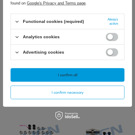
found on
Google's Privacy and Terms page
.
3,72 €
4,65 €
/
szt.
/
szt.
Always
Functional cookies (required)
active
+ Add to compare
+ Add to compare
Analytics cookies
Advertising cookies
I confirm all
6,51 €
9,07 €
I confirm necessary
/
szt.
/
szt.
+ Add to compare
+ Add to compare