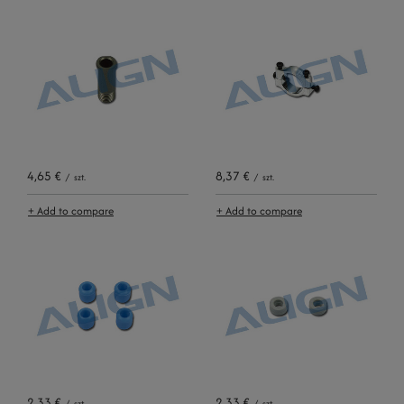
4,65 €
8,37 €
/
szt.
/
szt.
+ Add to compare
+ Add to compare
2,33 €
2,33 €
/
szt.
/
szt.