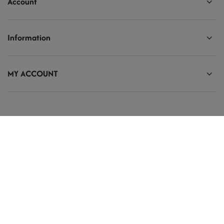
Account
Information
MY ACCOUNT
Ten tekst zmienisz w ADMINISTRACJA / Dane Twojej firmy / Dane
kontaktowe
prosze@uzupelnic.pl
Modelarnia
,
Armii Krajowej 20/9
,
26-200
Końskie
In the store we present the gross prices (incl. VAT).