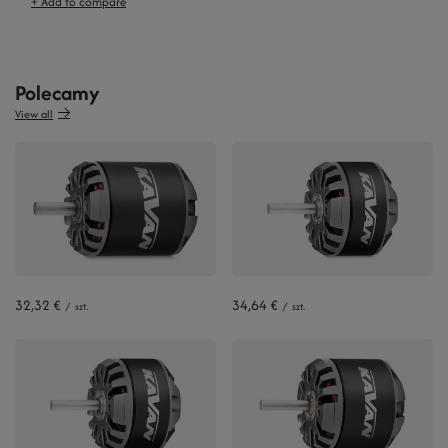
+ Add to compare
Polecamy
View all
32,32 €
34,64 €
/
szt.
/
szt.