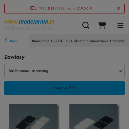
FREE DELIVERY
from 139,50 €
Back
Home page
CZĘŚCI RC
Akcesoria samolotowe
Zawiasy
Zawiasy
Sort by name - ascending
Category filter