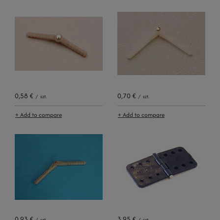
0,58 €
0,70 €
/
szt.
/
szt.
+ Add to compare
+ Add to compare
0,93 €
3,95 €
/
szt.
/
szt.