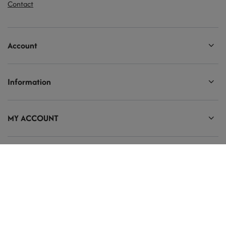
Contact
Account
Information
MY ACCOUNT
Ten tekst zmienisz w ADMINISTRACJA / Dane Twojej firmy / Dane
kontaktowe
prosze@uzupelnic.pl
Modelarnia
,
Armii Krajowej 20/9
,
26-200
Końskie