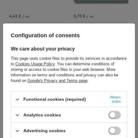
4,42 €
0,70 €
/
szt.
/
szt.
+ Add to compare
+ Add to compare
Configuration of consents
We care about your privacy
This page uses cookie files to provide its services in accordance
to
Cookies Usage Policy
. You can determine conditions of
storing or access to cookie files in your web browser. More
information on terms and conditions and privacy can also be
found on
Google's Privacy and Terms page
.
6,51 €
1,63 €
/
szt.
/
szt.
Always
Functional cookies (required)
active
+ Add to compare
+ Add to compare
Analytics cookies
Advertising cookies