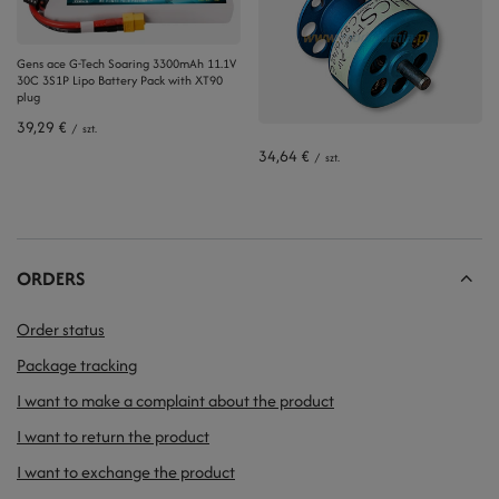
Gens ace G-Tech Soaring 3300mAh 11.1V
30C 3S1P Lipo Battery Pack with XT90
plug
39,29 €
/
szt.
34,64 €
/
szt.
ORDERS
Order status
Package tracking
I want to make a complaint about the product
I want to return the product
I want to exchange the product