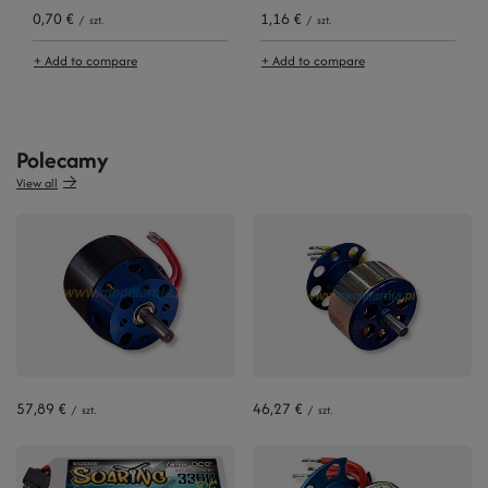
0,70 €
1,16 €
/
szt.
/
szt.
+ Add to compare
+ Add to compare
Polecamy
View all
57,89 €
46,27 €
/
szt.
/
szt.