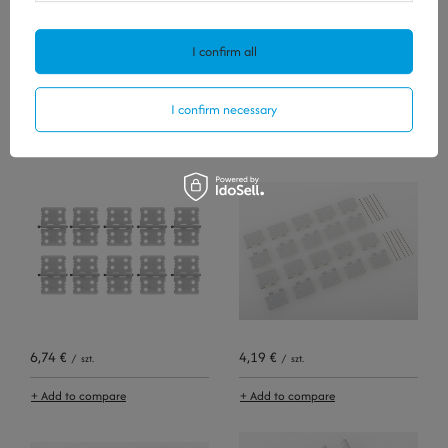
I confirm all
5,81 €
2,09 €
I confirm necessary
/
szt.
/
szt.
+ Add to compare
+ Add to compare
6,74 €
4,19 €
/
szt.
/
szt.
+ Add to compare
+ Add to compare