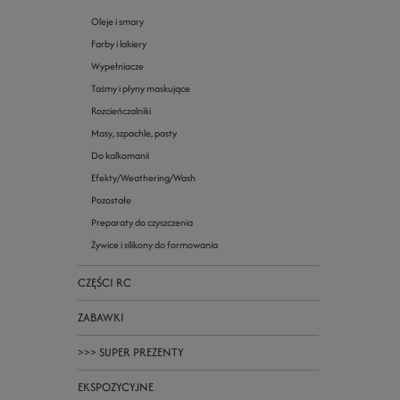
Oleje i smary
Farby i lakiery
Wypełniacze
Taśmy i płyny maskujące
Rozcieńczalniki
Masy, szpachle, pasty
Do kalkomanii
Efekty/Weathering/Wash
Pozostałe
Preparaty do czyszczenia
Żywice i silikony do formowania
CZĘŚCI RC
ZABAWKI
>>> SUPER PREZENTY
EKSPOZYCYJNE