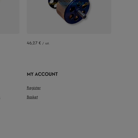
46,27 €
/
szt.
MY ACCOUNT
Register
s
Basket