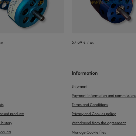
57,89 €
szt.
/
szt.
Information
Shipment
t
Payment information and commission
sts
Terms and Conditions
chased products
Privacy and Cookies policy
 history
Withdrawal from the agreement
scounts
Manage Cookie files