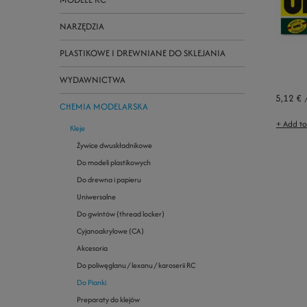
NARZĘDZIA
PLASTIKOWE I DREWNIANE DO SKLEJANIA
WYDAWNICTWA
5,12 €
CHEMIA MODELARSKA
+ Add t
Kleje
Żywice dwuskładnikowe
Do modeli plastikowych
Do drewna i papieru
Uniwersalne
Do gwintów (thread locker)
Cyjanoakrylowe (CA)
Akcesoria
Do poliwęglanu / lexanu / karoserii RC
Do Pianki
Preparaty do klejów