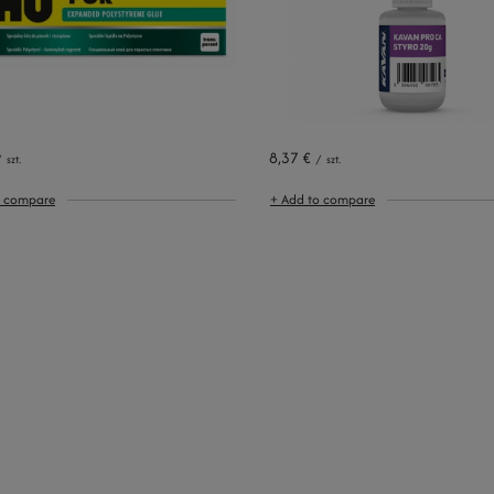
8,37 €
/
szt.
/
szt.
o compare
+ Add to compare