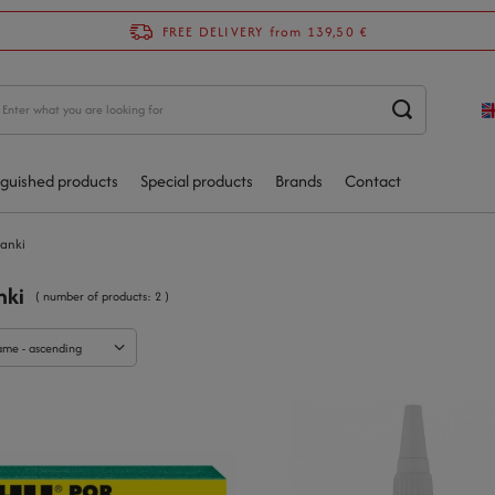
FREE DELIVERY
from 139,50 €
nguished products
Special products
Brands
Contact
anki
nki
( number of products:
2
)
ame - ascending