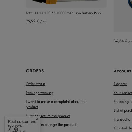
Tattu 11.1V 15C 3S 10000mAh Lipo Battery Pack
29,99 €
/
szt.
34,64 €
/
ORDERS
Account
Order status
Register
Package tracking
Your baske
I want to make a complaint about the
Shopping li
product
List of pur
I want to return the product
Transaction
Real customers
I want to exchange the product
reviews
Granted di
4.9
/ 5.0