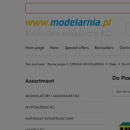
Main page
New
Special offers
Bestsellers
Disti
You are here:
Home page
CHEMIA MODELARSKA
Kleje
Do Pi
Do Pia
Assortment
Sort by n
AKUMULATORY I ŁADOWARKI RC
WYPOSAŻENIE RC
MATERIAŁY KONSTRUKCYJNE
MODELE RC