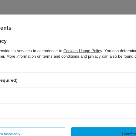
sents
acy
rovide its services in accordance to
Cookies Usage Policy
. You can determine
wser. More information on terms and conditions and privacy can also be found
required)
irm necessary
I confirm