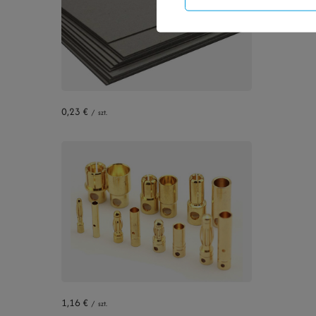
0,23 €
/
szt.
1,16 €
/
szt.