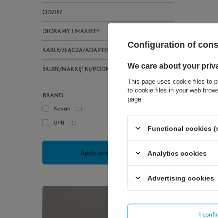
ODZIEŻ
DIORAMY I MAKIETY
Configuration of con
KABLE/ZŁĄCZA/ADAPTERY
We care about your priv
ŚRUBY/NAKRĘTKI/PODKŁADKI
This page uses cookie files to p
to cookie files in your web bro
BRAND
page
.
Kavan
1
UHU
1
Functional cookies (
Apply selected filters
Analytics cookies
Advertising cookies
I conf