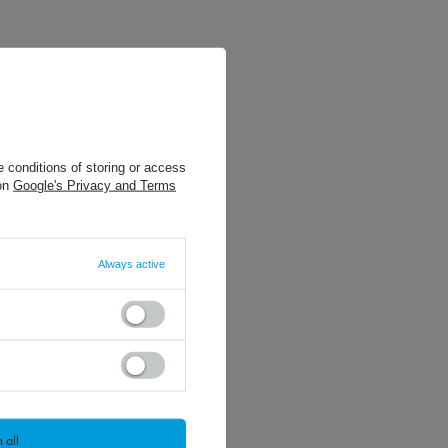
 conditions of storing or access
 on
Google's Privacy and Terms
Always active
 all