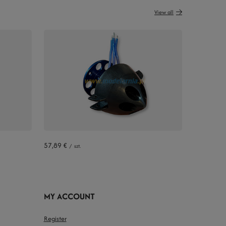
View all
57,89 €
/
szt.
MY ACCOUNT
Register