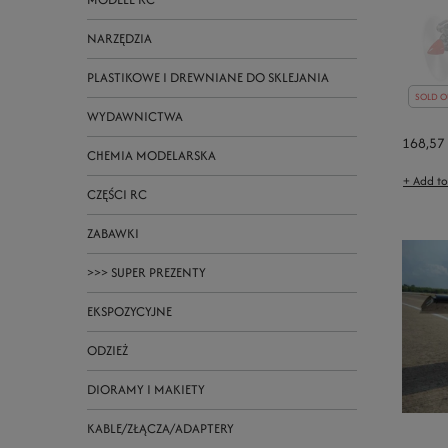
NARZĘDZIA
PLASTIKOWE I DREWNIANE DO SKLEJANIA
SOLD O
WYDAWNICTWA
168,57
CHEMIA MODELARSKA
+ Add t
CZĘŚCI RC
ZABAWKI
>>> SUPER PREZENTY
EKSPOZYCYJNE
ODZIEŻ
DIORAMY I MAKIETY
KABLE/ZŁĄCZA/ADAPTERY