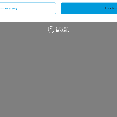
irm necessary
I confirm