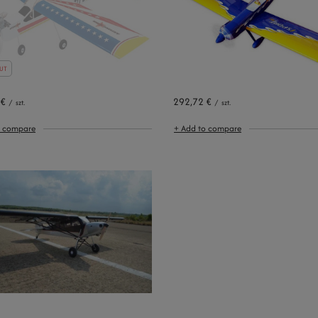
UT
 €
292,72 €
/
szt.
/
szt.
o compare
+ Add to compare