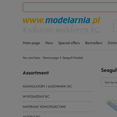
Main page
New
Special offers
Bestsellers
Disti
You are here:
Home page
Seagull Models
Seagul
Assortment
Sort by n
AKUMULATORY I ŁADOWARKI RC
WYPOSAŻENIE RC
MATERIAŁY KONSTRUKCYJNE
MODELE RC