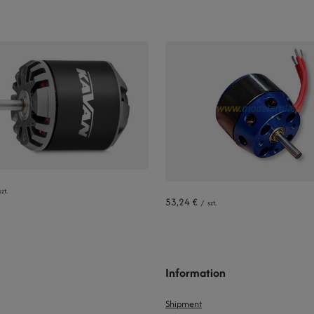
szt.
53,24 €
/
szt.
Information
Shipment