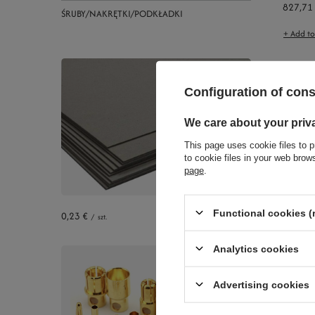
827,71
ŚRUBY/NAKRĘTKI/PODKŁADKI
+ Add t
Configuration of con
We care about your priv
This page uses cookie files to p
to cookie files in your web bro
page
.
Functional cookies (
0,23 €
/
szt.
Analytics cookies
Advertising cookies