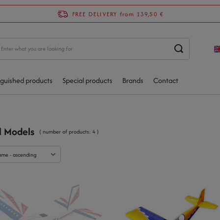
FREE DELIVERY
from 139,50 €
nguished products
Special products
Brands
Contact
l Models
( number of products:
4
)
ame - ascending