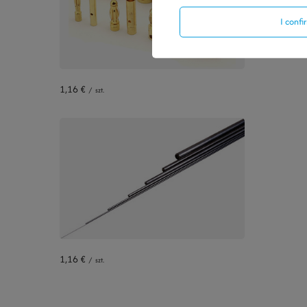
I conf
1,16 €
/
szt.
1,16 €
/
szt.