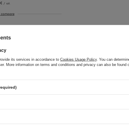
 €
/
szt.
o compare
sents
acy
rovide its services in accordance to
Cookies Usage Policy
. You can determine
wser. More information on terms and conditions and privacy can also be found
required)