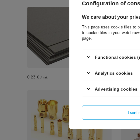
Configuration of con
We care about your priv
This page uses cookie files to p
to cookie files in your web bro
page
.
Functional cookies (
1,16 €
/
sz
Analytics cookies
0,23 €
/
szt.
Advertising cookies
Bestsel
I conf