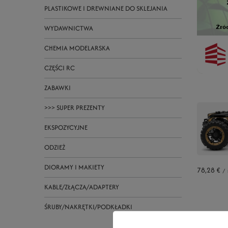
PLASTIKOWE I DREWNIANE DO SKLEJANIA
WYDAWNICTWA
CHEMIA MODELARSKA
CZĘŚCI RC
ZABAWKI
>>> SUPER PREZENTY
EKSPOZYCYJNE
ODZIEŻ
DIORAMY I MAKIETY
78,28 €
/
KABLE/ZŁĄCZA/ADAPTERY
ŚRUBY/NAKRĘTKI/PODKŁADKI
Nowoś