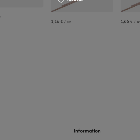
t.
1,16 €
1,86 €
/
szt.
/
szt
Information