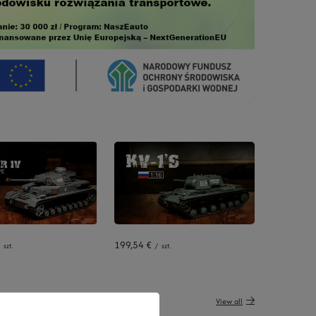
199,54 €
szt.
/
szt.
View all