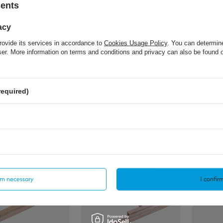
sents
acy
rovide its services in accordance to
Cookies Usage Policy
. You can determine
wser. More information on terms and conditions and privacy can also be found
Gens ace G-Tech Soaring 3300mAh
11.1V 30C 3S1P Lipo Battery Pack
with XT90 plug
9,06 €
/
szt
39,26 €
/
szt.
required)
t.
lery
irm necessary
I confirm