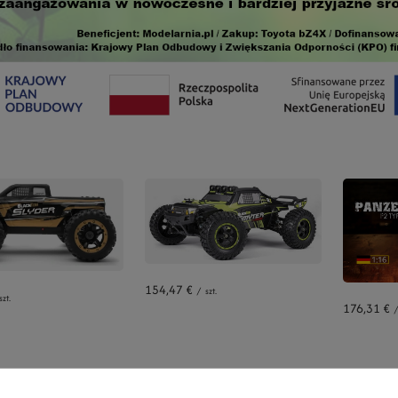
154,47 €
/
szt.
szt.
176,31 €
/
ci