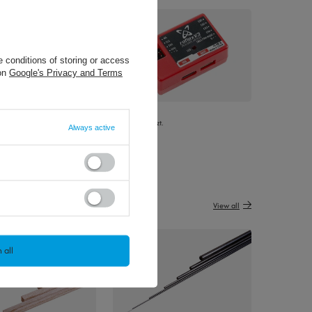
 conditions of storing or access
 on
Google's Privacy and Terms
.
29,97 €
/
szt.
Always active
View all
 all