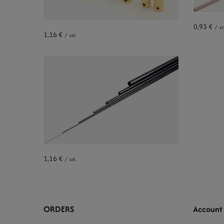
0,93 €
/
sz
1,16 €
/
szt.
1,16 €
/
szt.
ORDERS
Account