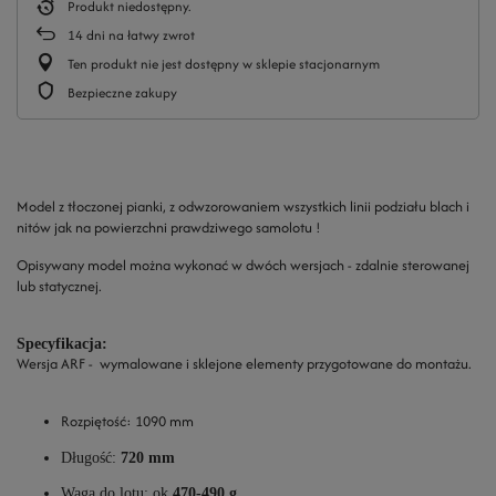
Produkt niedostępny
14
dni na łatwy zwrot
Ten produkt nie jest dostępny w sklepie stacjonarnym
Bezpieczne zakupy
Model z tłoczonej pianki, z odwzorowaniem wszystkich linii podziału blach i
nitów jak na powierzchni prawdziwego samolotu !
Opisywany model można wykonać w dwóch wersjach - zdalnie sterowanej
lub statycznej.
Specyfikacja:
Wersja
ARF
- wymalowane i sklejone elementy przygotowane do montażu.
Rozpiętość:
1090 mm
Długość:
720 mm
Waga do lotu: ok
470-490 g