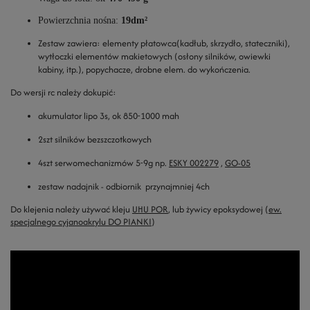
Powierzchnia nośna:
19dm²
Zestaw zawiera: elementy płatowca(kadłub, skrzydło, stateczniki),
wytłoczki elementów makietowych (osłony silników, owiewki
kabiny, itp.), popychacze, drobne elem. do wykończenia.
Do wersji rc należy dokupić
:
akumulator lipo 3s, ok 850-1000 mah
2szt silników bezszczotkowych
4szt serwomechanizmów 5-9g np.
ESKY 002279
,
GO-05
zestaw nadajnik - odbiornik przynajmniej 4ch
Do klejenia należy używać kleju
UHU POR
, lub żywicy epoksydowej (
ew.
specjalnego cyjanoakrylu DO PIANKI
)