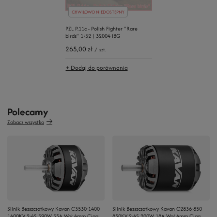
CHWILOWO NIEDOSTĘPNY
PZL P.11c - Polish Fighter "Rare
birds" 1:32 | 32004 IBG
265,00 zł
/
szt.
+ Dodaj do porównania
Polecamy
Zobacz wszystko
Silnik Bezszczotkowy Kavan C3530-1400
Silnik Bezszczotkowy Kavan C2836-850
1400KV 2-4S 390W 35A Wał 4mm Ciąg
850KV 2-4S 200W 18A Wał 4mm Ciąg