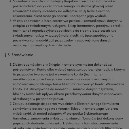
Sprzedawca udostępnia niniejszy Regulamin wraz z Załącznikami za
pośrednictwem odsyłacza zamieszonego na stronie głównej przed
zawarciem Umowy sprzedaży na odległość, w jej trakcie oraz po
zakończeniu. Klient może go pobrać i sporządzić jego wydruk.
W celu zapewnienia bezpieczeństwa przekazu komunikatów i danych w
związku ze świadczonymi usługami, Sklep Internetowy podejmuje środki
techniczne i organizacyjne odpowiednie do stopnia bezpieczeństwa
świadczonych usług, w szczególności środki służące zapobieganiu
pozyskiwania i modyfikacji przez osoby nieupoważnione danych
osobowych przesyłanych w Internecie.
§ 3. Zamówienia
Złożenie zamówienia w Sklepie Internetowym można dokonać za
pośrednictwem Konta albo wybrać opcję zakupu bez rejestracji, w którym
to przypadku tworzone jest wewnętrzne konto (techniczne)
umożliwiające Sprzedawcy przechowywanie danych związanych z
zamówieniem, na którego bazie Klient może utworzyć Konto. Wewnętrzne
konto jest utrzymywane do momentu usunięcia danych z systemu,
blokady Konta lub upływu okresu przechowywania danych osobowych
określonego w przepisach prawa.
Zakupu dokonuje się poprzez wypełnienie Elektronicznego formularza
zamówienia dostępnego na stronach Sklepu Internetowego lub przez
wybór szybkich metod zakupów. W przypadku Elektronicznego
formularza zamówienia wybór zamawianych Towarów jest dokonywany
poprzez ich dodanie do koszyka. Elektroniczny formularz zamówienia
określa m.in. jakie Towary, po jakiej cenie i w jakich ilościach Klient chce