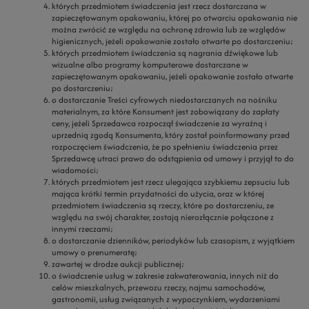
których przedmiotem świadczenia jest rzecz dostarczana w
zapieczętowanym opakowaniu, której po otwarciu opakowania nie
można zwrócić ze względu na ochronę zdrowia lub ze względów
higienicznych, jeżeli opakowanie zostało otwarte po dostarczeniu;
których przedmiotem świadczenia są nagrania dźwiękowe lub
wizualne albo programy komputerowe dostarczane w
zapieczętowanym opakowaniu, jeżeli opakowanie zostało otwarte
po dostarczeniu;
o dostarczanie Treści cyfrowych niedostarczanych na nośniku
materialnym, za które Konsument jest zobowiązany do zapłaty
ceny, jeżeli Sprzedawca rozpoczął świadczenie za wyraźną i
uprzednią zgodą Konsumenta, który został poinformowany przed
rozpoczęciem świadczenia, że po spełnieniu świadczenia przez
Sprzedawcę utraci prawo do odstąpienia od umowy i przyjął to do
wiadomości;
których przedmiotem jest rzecz ulegająca szybkiemu zepsuciu lub
mająca krótki termin przydatności do użycia, oraz w której
przedmiotem świadczenia są rzeczy, które po dostarczeniu, ze
względu na swój charakter, zostają nierozłącznie połączone z
innymi rzeczami;
o dostarczanie dzienników, periodyków lub czasopism, z wyjątkiem
umowy o prenumeratę;
zawartej w drodze aukcji publicznej;
o świadczenie usług w zakresie zakwaterowania, innych niż do
celów mieszkalnych, przewozu rzeczy, najmu samochodów,
gastronomii, usług związanych z wypoczynkiem, wydarzeniami