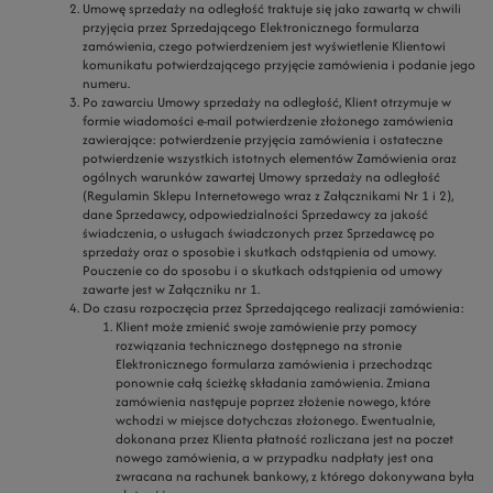
Umowę sprzedaży na odległość traktuje się jako zawartą w chwili
przyjęcia przez Sprzedającego Elektronicznego formularza
zamówienia, czego potwierdzeniem jest wyświetlenie Klientowi
komunikatu potwierdzającego przyjęcie zamówienia i podanie jego
numeru.
Po zawarciu Umowy sprzedaży na odległość, Klient otrzymuje w
formie wiadomości e-mail potwierdzenie złożonego zamówienia
zawierające: potwierdzenie przyjęcia zamówienia i ostateczne
potwierdzenie wszystkich istotnych elementów Zamówienia oraz
ogólnych warunków zawartej Umowy sprzedaży na odległość
(Regulamin Sklepu Internetowego wraz z Załącznikami Nr 1 i 2),
dane Sprzedawcy, odpowiedzialności Sprzedawcy za jakość
świadczenia, o usługach świadczonych przez Sprzedawcę po
sprzedaży oraz o sposobie i skutkach odstąpienia od umowy.
Pouczenie co do sposobu i o skutkach odstąpienia od umowy
zawarte jest w Załączniku nr 1.
Do czasu rozpoczęcia przez Sprzedającego realizacji zamówienia:
Klient może zmienić swoje zamówienie przy pomocy
rozwiązania technicznego dostępnego na stronie
Elektronicznego formularza zamówienia i przechodząc
ponownie całą ścieżkę składania zamówienia. Zmiana
zamówienia następuje poprzez złożenie nowego, które
wchodzi w miejsce dotychczas złożonego. Ewentualnie,
dokonana przez Klienta płatność rozliczana jest na poczet
nowego zamówienia, a w przypadku nadpłaty jest ona
zwracana na rachunek bankowy, z którego dokonywana była