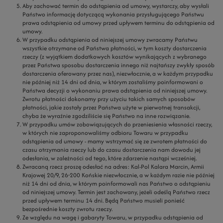
Aby zachować termin do odstąpienia od umowy, wystarczy, aby wysłali
Państwo informację dotyczącą wykonania przysługującego Państwu
prawa odstąpienia od umowy przed upływem terminu do odstąpienia od
umowy.
W przypadku odstąpienia od niniejszej umowy zwracamy Państwu
wszystkie otrzymane od Państwa płatności, w tym koszty dostarczenia
rzeczy (z wyjątkiem dodatkowych kosztów wynikających z wybranego
przez Państwa sposobu dostarczenia innego niż najtańszy zwykły sposób
dostarczenia oferowany przez nas), niezwłocznie, a w każdym przypadku
nie później niż 14 dni od dnia, w którym zostaliśmy poinformowani o
Państwa decyzji o wykonaniu prawa odstąpienia od niniejszej umowy.
Zwrotu płatności dokonamy przy użyciu takich samych sposobów
płatności, jakie zostały przez Państwa użyte w pierwotnej transakcji,
chyba że wyraźnie zgodziliście się Państwo na inne rozwiązanie.
W przypadku umów zobowiązujących do przeniesienia własności rzeczy,
w których nie zaproponowaliśmy odbioru Towaru w przypadku
odstąpienia od umowy - mamy wstrzymać się ze zwrotem płatności do
czasu otrzymania rzeczy lub do czasu dostarczenia nam dowodu jej
odesłania, w zależności od tego, które zdarzenie nastąpi wcześniej.
Zwracaną rzecz proszę odesłać na adres: Kal-Pol Kalara Marcin, Armii
Krajowej 20/9, 26-200 Końskie niezwłocznie, a w każdym razie nie później
niż 14 dni od dnia, w którym poinformowali nas Państwo o odstąpieniu
od niniejszej umowy. Termin jest zachowany, jeżeli odeślą Państwo rzecz
przed upływem terminu 14 dni. Będą Państwo musieli ponieść
bezpośrednie koszty zwrotu rzeczy.
Ze względu na wagę i gabaryty Towaru, w przypadku odstąpienia od