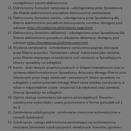
szczególności poczta elektroniczna.
Elektroniczny formularz zamówienia
- udostępniania przez Sprzedawcę
dla Klienta elektroniczna procedura dokonywania zamówienia.
Elektroniczny formularz zwrotu
- udostępniana przez Sprzedawcę dla
Klienta elektroniczna procedura dokonywania zwrotów; dostępny pod
adresem
https://modelarnia.pl/pl/returns-open.html
.
Elektroniczny formularz reklamacji
- udostępniana przez Sprzedawcę dla
Klienta elektroniczna procedura składania reklamacji; dostępny pod
adresem
https://modelarnia.pl/pl/rma-open.html
.
Wysłanie zamówienia
- zatwierdzenie zamówienia poprzez kliknięcie
przez Klienta przycisku "Zamawiam i płacę" traktowane jako złożenie
przez Klienta wiążącego oświadczenia woli zawarcia ze Sprzedającym
Umowy sprzedaży na odległość.
Konto
- zbiór danych przechowywanych w Sklepie Internetowym oraz w
systemie teleinformatycznym Sprzedawcy dotyczący danego Klienta oraz
składanych przez niego zamówień i zawieranych Umów sprzedaży na
odległość, z wykorzystaniem którego Klient może składać zamówienia, a
także w odpowiednim czasie - anulować lub edytować oraz zawierać
Umowy Sprzedaży na odległość.
Opinia obsługi zamówienia lub opinia poszczególnych Towarów
-
subiektywne wypowiedzi i oceny przyznawane w formie gwiazdek od 1
do 5.
Zamówienie subskrypcyjne
- zamówienie utworzone automatycznie w
ramach Subskrypcji.
Subskrypcja
- usługa elektroniczna pozwalająca na automatyczne
tworzenie Zamówień subskrypcyjnych określonych Towarów, zgodnie z