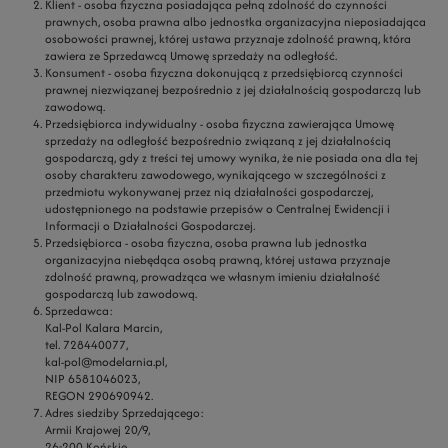
Klient
- osoba fizyczna posiadająca pełną zdolność do czynności
prawnych, osoba prawna albo jednostka organizacyjna nieposiadająca
osobowości prawnej, której ustawa przyznaje zdolność prawną, która
zawiera ze Sprzedawcą Umowę sprzedaży na odległość.
Konsument
- osoba fizyczna dokonującą z przedsiębiorcą czynności
prawnej niezwiązanej bezpośrednio z jej działalnością gospodarczą lub
zawodową.
Przedsiębiorca indywidualny
- osoba fizyczna zawierająca Umowę
sprzedaży na odległość bezpośrednio związaną z jej działalnością
gospodarczą, gdy z treści tej umowy wynika, że nie posiada ona dla tej
osoby charakteru zawodowego, wynikającego w szczególności z
przedmiotu wykonywanej przez nią działalności gospodarczej,
udostępnionego na podstawie przepisów o Centralnej Ewidencji i
Informacji o Działalności Gospodarczej.
Przedsiębiorca
- osoba fizyczna, osoba prawna lub jednostka
organizacyjna niebędąca osobą prawną, której ustawa przyznaje
zdolność prawną, prowadząca we własnym imieniu działalność
gospodarczą lub zawodową.
Sprzedawca:
Kal-Pol Kalara Marcin,
tel. 728440077,
kal-pol@modelarnia.pl,
NIP 6581046023,
REGON 290690942.
Adres siedziby Sprzedającego:
Armii Krajowej 20/9,
26-200 Końskie.