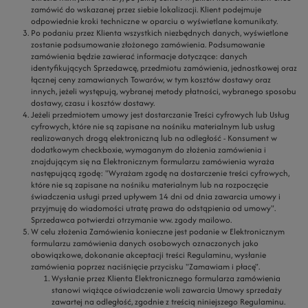
zamówić do wskazanej przez siebie lokalizacji. Klient podejmuje
odpowiednie kroki techniczne w oparciu o wyświetlane komunikaty.
Po podaniu przez Klienta wszystkich niezbędnych danych, wyświetlone
zostanie podsumowanie złożonego zamówienia. Podsumowanie
zamówienia będzie zawierać informacje dotyczące: danych
identyfikujących Sprzedawcę, przedmiotu zamówienia, jednostkowej oraz
łącznej ceny zamawianych Towarów, w tym kosztów dostawy oraz
innych, jeżeli występują, wybranej metody płatności, wybranego sposobu
dostawy, czasu i kosztów dostawy.
Jeżeli przedmiotem umowy jest dostarczanie Treści cyfrowych lub Usług
cyfrowych, które nie są zapisane na nośniku materialnym lub usług
realizowanych drogą elektroniczną lub na odległość - Konsument w
dodatkowym checkboxie, wymaganym do złożenia zamówienia i
znajdującym się na Elektronicznym formularzu zamówienia wyraża
następującą zgodę: "Wyrażam zgodę na dostarczenie treści cyfrowych,
które nie są zapisane na nośniku materialnym lub na rozpoczęcie
świadczenia usługi przed upływem 14 dni od dnia zawarcia umowy i
przyjmuję do wiadomości utratę prawa do odstąpienia od umowy".
Sprzedawca potwierdzi otrzymanie ww. zgody mailowo.
W celu złożenia Zamówienia konieczne jest podanie w Elektronicznym
formularzu zamówienia danych osobowych oznaczonych jako
obowiązkowe, dokonanie akceptacji treści Regulaminu, wysłanie
zamówienia poprzez naciśnięcie przycisku "Zamawiam i płacę".
Wysłanie przez Klienta Elektronicznego formularza zamówienia
stanowi wiążące oświadczenie woli zawarcia Umowy sprzedaży
zawartej na odległość, zgodnie z treścią niniejszego Regulaminu.