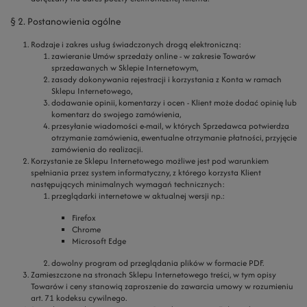
§ 2. Postanowienia ogólne
Rodzaje i zakres usług świadczonych drogą elektroniczną:
zawieranie Umów sprzedaży online - w zakresie Towarów
sprzedawanych w Sklepie Internetowym,
zasady dokonywania rejestracji i korzystania z Konta w ramach
Sklepu Internetowego,
dodawanie opinii, komentarzy i ocen - Klient może dodać opinię lub
komentarz do swojego zamówienia,
przesyłanie wiadomości e-mail, w których Sprzedawca potwierdza
otrzymanie zamówienia, ewentualne otrzymanie płatności, przyjęcie
zamówienia do realizacji.
Korzystanie ze Sklepu Internetowego możliwe jest pod warunkiem
spełniania przez system informatyczny, z którego korzysta Klient
następujących minimalnych wymagań technicznych:
przeglądarki internetowe w aktualnej wersji np.:
Firefox
Chrome
Microsoft Edge
dowolny program od przeglądania plików w formacie PDF.
Zamieszczone na stronach Sklepu Internetowego treści, w tym opisy
Towarów i ceny stanowią zaproszenie do zawarcia umowy w rozumieniu
art. 71 kodeksu cywilnego.