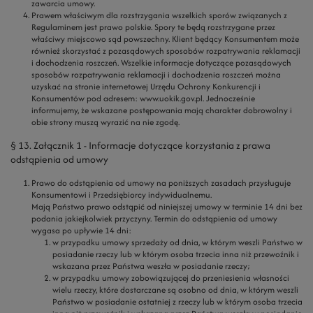
zawarcia umowy.
Prawem właściwym dla rozstrzygania wszelkich sporów związanych z
Regulaminem jest prawo polskie. Spory te będą rozstrzygane przez
właściwy miejscowo sąd powszechny. Klient będący Konsumentem może
również skorzystać z pozasądowych sposobów rozpatrywania reklamacji
i dochodzenia roszczeń. Wszelkie informacje dotyczące pozasądowych
sposobów rozpatrywania reklamacji i dochodzenia roszczeń można
uzyskać na stronie internetowej Urzędu Ochrony Konkurencji i
Konsumentów pod adresem: www.uokik.gov.pl. Jednocześnie
informujemy, że wskazane postępowania mają charakter dobrowolny i
obie strony muszą wyrazić na nie zgodę.
§ 13. Załącznik 1 - Informacje dotyczące korzystania z prawa
odstąpienia od umowy
Prawo do odstąpienia od umowy na poniższych zasadach przysługuje
Konsumentowi i Przedsiębiorcy indywidualnemu.
Mają Państwo prawo odstąpić od niniejszej umowy w terminie 14 dni bez
podania jakiejkolwiek przyczyny. Termin do odstąpienia od umowy
wygasa po upływie 14 dni:
w przypadku umowy sprzedaży od dnia, w którym weszli Państwo w
posiadanie rzeczy lub w którym osoba trzecia inna niż przewoźnik i
wskazana przez Państwa weszła w posiadanie rzeczy;
w przypadku umowy zobowiązującej do przeniesienia własności
wielu rzeczy, które dostarczane są osobno od dnia, w którym weszli
Państwo w posiadanie ostatniej z rzeczy lub w którym osoba trzecia