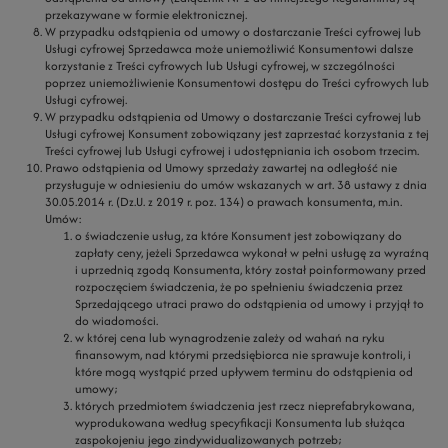
przekazywane w formie elektronicznej.
W przypadku odstąpienia od umowy o dostarczanie Treści cyfrowej lub
Usługi cyfrowej Sprzedawca może uniemożliwić Konsumentowi dalsze
korzystanie z Treści cyfrowych lub Usługi cyfrowej, w szczególności
poprzez uniemożliwienie Konsumentowi dostępu do Treści cyfrowych lub
Usługi cyfrowej.
W przypadku odstąpienia od Umowy o dostarczanie Treści cyfrowej lub
Usługi cyfrowej Konsument zobowiązany jest zaprzestać korzystania z tej
Treści cyfrowej lub Usługi cyfrowej i udostępniania ich osobom trzecim.
Prawo odstąpienia od Umowy sprzedaży zawartej na odległość nie
przysługuje w odniesieniu do umów wskazanych w art. 38 ustawy z dnia
30.05.2014 r. (Dz.U. z 2019 r. poz. 134) o prawach konsumenta, m.in.
Umów:
o świadczenie usług, za które Konsument jest zobowiązany do
zapłaty ceny, jeżeli Sprzedawca wykonał w pełni usługę za wyraźną
i uprzednią zgodą Konsumenta, który został poinformowany przed
rozpoczęciem świadczenia, że po spełnieniu świadczenia przez
Sprzedającego utraci prawo do odstąpienia od umowy i przyjął to
do wiadomości.
w której cena lub wynagrodzenie zależy od wahań na ryku
finansowym, nad którymi przedsiębiorca nie sprawuje kontroli, i
które mogą wystąpić przed upływem terminu do odstąpienia od
umowy;
których przedmiotem świadczenia jest rzecz nieprefabrykowana,
wyprodukowana według specyfikacji Konsumenta lub służąca
zaspokojeniu jego zindywidualizowanych potrzeb;