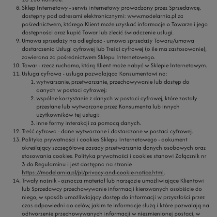
Sklep Internetowy
- serwis internetowy prowadzony przez Sprzedawcę,
dostępny pod adresami elektronicznymi: www.modelarnia.pl za
pośrednictwem, którego Klient może uzyskać informacje o Towarze i jego
dostępności oraz kupić Towar lub zlecić świadczenie usługi.
Umowa sprzedaży na odległość
- umowa sprzedaży Towaru/umowa
dostarczenia Usługi cyfrowej lub Treści cyfrowej (o ile ma zastosowanie),
zawierana za pośrednictwem Sklepu Internetowego.
Towar
- rzecz ruchoma, którą Klient może nabyć w Sklepie Internetowym.
Usługa cyfrowa
- usługa pozwalająca Konsumentowi na:
wytwarzanie, przetwarzanie, przechowywanie lub dostęp do
danych w postaci cyfrowej;
wspólne korzystanie z danych w postaci cyfrowej, które zostały
przesłane lub wytworzone przez Konsumenta lub innych
użytkowników tej usługi;
inne formy interakcji za pomocą danych.
Treść cyfrowa
- dane wytworzone i dostarczone w postaci cyfrowej.
Polityka prywatności i cookies Sklepu Internetowego
- dokument
określający szczegółowe zasady przetwarzania danych osobowych oraz
stosowania cookies. Polityka prywatności i cookies stanowi Załącznik nr
3 do Regulaminu i jest dostępna na stronie
https://modelarnia.pl/pl/privacy-and-cookie-notice.html
.
Trwały nośnik
- oznacza materiał lub narzędzie umożliwiające Klientowi
lub Sprzedawcy przechowywanie informacji kierowanych osobiście do
niego, w sposób umożliwiający dostęp do informacji w przyszłości przez
czas odpowiedni do celów, jakim te informacje służą i które pozwalają na
odtworzenie przechowywanych informacji w niezmienionej postaci, w