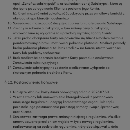
opcji „Zakończ subskrypcję” w ustawieniach danej Subskrypcji, które są
dostępne po zalogowaniu Klienta z poziomu jego Konta.
b). Klient może również zakończyć Subskrypcję przez e-mailowy kontakt z
obsługą sklepu biuro@modelarnia.pl.
Sprzedawca może podjąć decyzję o zaprzestaniu oferowania Subskrypcji.
Zmiany w zakresie Subskrypcji, w tym zmiany ceny Subskrypcji,
wprowadzane są wyłącznie za uprzednią, wyraźną zgodą Klienta.
Jeżeli próba obciążenia Karty nie powiedzie się, Klient e-mailem zostanie
poinformowany o braku możliwości pobrania płatności. Możliwe powody
braku pobrania płatności to: brak środków na Karcie, utrata ważności
Karty lub problemy techniczne.
Brak możliwości pobrania środków z Karty powoduje anulowanie
Zamówienia subskrypcyjnego.
Zamówienie subskrypcyjne zostanie zrealizowane wyłącznie po
skutecznym pobraniu środków z Karty.
§ 12. Postanowienia końcowe
Niniejsze Warunki korzystania obowiązują od dnia 2026.07.30.
W razie zmiany lub unieważnienia któregokolwiek z postanowień
niniejszego Regulaminu decyzją kompetentnego organu lub sądu,
pozostałe jego postanowienia pozostają w mocy i wiążą Sprzedawcę
oraz Klienta.
Sprzedawca zastrzega prawo zmiany niniejszego regulaminu. Wszelkie
umowy zawarte przed dniem wejścia w życie nowego regulaminu,
realizowane są na podstawie regulaminu, który obowiązywał w dniu