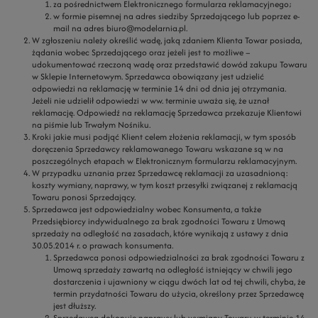
za pośrednictwem Elektronicznego formularza reklamacyjnego;
w formie pisemnej na adres siedziby Sprzedającego lub poprzez e-
mail na adres biuro@modelarnia.pl.
W zgłoszeniu należy określić wadę, jaką zdaniem Klienta Towar posiada,
żądania wobec Sprzedającego oraz jeżeli jest to możliwe –
udokumentować rzeczoną wadę oraz przedstawić dowód zakupu Towaru
w Sklepie Internetowym. Sprzedawca obowiązany jest udzielić
odpowiedzi na reklamację w terminie 14 dni od dnia jej otrzymania.
Jeżeli nie udzielił odpowiedzi w ww. terminie uważa się, że uznał
reklamację. Odpowiedź na reklamację Sprzedawca przekazuje Klientowi
na piśmie lub Trwałym Nośniku.
Kroki jakie musi podjąć Klient celem złożenia reklamacji, w tym sposób
doręczenia Sprzedawcy reklamowanego Towaru wskazane są w na
poszczególnych etapach w Elektronicznym formularzu reklamacyjnym.
W przypadku uznania przez Sprzedawcę reklamacji za uzasadnioną:
koszty wymiany, naprawy, w tym koszt przesyłki związanej z reklamacją
Towaru ponosi Sprzedający.
Sprzedawca jest odpowiedzialny wobec Konsumenta, a także
Przedsiębiorcy indywidualnego za brak zgodności Towaru z Umową
sprzedaży na odległość na zasadach, które wynikają z ustawy z dnia
30.05.2014 r. o prawach konsumenta.
Sprzedawca ponosi odpowiedzialności za brak zgodności Towaru z
Umową sprzedaży zawartą na odległość istniejący w chwili jego
dostarczenia i ujawniony w ciągu dwóch lat od tej chwili, chyba, że
termin przydatności Towaru do użycia, określony przez Sprzedawcę
jest dłuższy.
Sprzedawca dokonuje naprawy lub wymiany Towaru w terminie 14