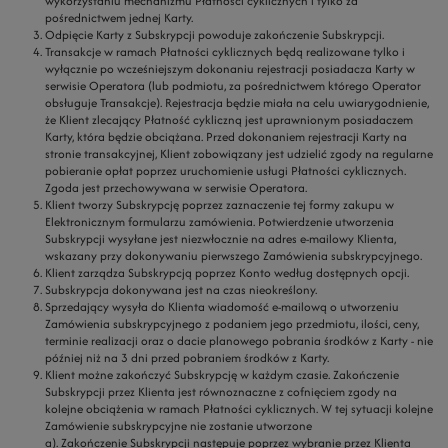
wykorzystaniu mechanizmu Płatności cyklicznych i tylko za
pośrednictwem jednej Karty.
Odpięcie Karty z Subskrypcji powoduje zakończenie Subskrypcji.
Transakcje w ramach Płatności cyklicznych będą realizowane tylko i
wyłącznie po wcześniejszym dokonaniu rejestracji posiadacza Karty w
serwisie Operatora (lub podmiotu, za pośrednictwem którego Operator
obsługuje Transakcje). Rejestracja będzie miała na celu uwiarygodnienie,
że Klient zlecający Płatność cykliczną jest uprawnionym posiadaczem
Karty, która będzie obciążana. Przed dokonaniem rejestracji Karty na
stronie transakcyjnej, Klient zobowiązany jest udzielić zgody na regularne
pobieranie opłat poprzez uruchomienie usługi Płatności cyklicznych.
Zgoda jest przechowywana w serwisie Operatora.
Klient tworzy Subskrypcję poprzez zaznaczenie tej formy zakupu w
Elektronicznym formularzu zamówienia. Potwierdzenie utworzenia
Subskrypcji wysyłane jest niezwłocznie na adres e-mailowy Klienta,
wskazany przy dokonywaniu pierwszego Zamówienia subskrypcyjnego.
Klient zarządza Subskrypcją poprzez Konto według dostępnych opcji.
Subskrypcja dokonywana jest na czas nieokreślony.
Sprzedający wysyła do Klienta wiadomość e-mailową o utworzeniu
Zamówienia subskrypcyjnego z podaniem jego przedmiotu, ilości, ceny,
terminie realizacji oraz o dacie planowego pobrania środków z Karty - nie
później niż na 3 dni przed pobraniem środków z Karty.
Klient możne zakończyć Subskrypcję w każdym czasie. Zakończenie
Subskrypcji przez Klienta jest równoznaczne z cofnięciem zgody na
kolejne obciążenia w ramach Płatności cyklicznych. W tej sytuacji kolejne
Zamówienie subskrypcyjne nie zostanie utworzone
a). Zakończenie Subskrypcji następuje poprzez wybranie przez Klienta