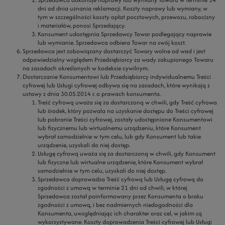
dni od dnia uznania reklamacji. Koszty naprawy lub wymiany, w
tym w szczególności koszty opłat pocztowych, przewozu, robocizny
i materiałów, ponosi Sprzedający.
Konsument udostępnia Sprzedawcy Towar podlegający naprawie
lub wymianie. Sprzedawca odbiera Towar na swój koszt.
Sprzedawca jest zobowiązany dostarczyć Towary wolne od wad i jest
odpowiedzialny względem Przedsiębiorcy za wady zakupionego Towaru
na zasadach określonych w kodeksie cywilnym.
Dostarczanie Konsumentowi lub Przedsiębiorcy indywidualnemu Treści
cyfrowej lub Usługi cyfrowej odbywa się na zasadach, które wynikają z
ustawy z dnia 30.05.2014 r. o prawach konsumenta.
Treść cyfrową uważa się za dostarczoną w chwili, gdy Treść cyfrowa
lub środek, który pozwala na uzyskanie dostępu do Treści cyfrowej
lub pobranie Treści cyfrowej, zostały udostępnione Konsumentowi
lub fizycznemu lub wirtualnemu urządzeniu, które Konsument
wybrał samodzielnie w tym celu, lub gdy Konsument lub takie
urządzenie, uzyskali do niej dostęp.
Usługę cyfrową uważa się za dostarczoną w chwili, gdy Konsument
lub fizyczne lub wirtualne urządzenie, które Konsument wybrał
samodzielnie w tym celu, uzyskali do niej dostęp.
Sprzedawca doprowadza Treść cyfrową lub Usługę cyfrową do
zgodności z umową w terminie 21 dni od chwili, w której
Sprzedawca został poinformowany przez Konsumenta o braku
zgodności z umową, i bez nadmiernych niedogodności dla
Konsumenta, uwzględniając ich charakter oraz cel, w jakim są
wykorzystywane. Koszty doprowadzenia Treści cyfrowej lub Usługi