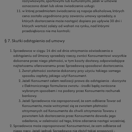
rozrywkowymi, sportowymi lub kulturalnymi, jeżeli w umowie
oznaczono dzień lub okres świadczenia usługi;
w której przedmiotem świadczenia są napoje alkoholowe, których
cena została uzgodniona przy zawarciu umowy sprzedaży, a
których dostarczenie może nastąpić dopiero po upływie 30 dni i
których wartość zależy od wahań na rynku, nad którymi
przedsiębiorca nie ma kontroli;
§ 7. Skutki odstąpienia od umowy
Sprzedawca w ciągu 14 dni od dnia otrzymania oświadczenia o
odstąpieniu od Umowy sprzedaży rzeczy, zwróci Konsumentowi wszystkie
dokonane przez niego płatności, w tym koszty dostawy, odpowiadające
najtańszemu oferowanemu przez Sprzedawcę sposobowi dostarczenia.
Zwrot płatności zostanie dokonany przy użyciu takiego samego
sposobu zapłaty, jakiego użył Konsument.
Jeżeli Konsument celem realizacji prawa do odstąpienia - skorzysta
z Elektronicznego formularza zwrotu - środki będą zwrócone
wybranym sposobem i na podany przez Konsumenta rachunek
bankowy.
Jeżeli Sprzedawca nie zaproponował, że sam odbierze Towar od
Konsumenta, może wstrzymać się ze zwrotem płatności
otrzymanych od Konsumenta do chwili otrzymania Towaru z
powrotem lub dostarczenia przez Konsumenta dowodu jego
odesłania, w zależności od tego, które zdarzenie nastąpi wcześniej.
Sprzedawca może zaproponować Konsumentowi, że sam odbierze od
niego rzecz. Jeżeli jednak Sprzedawca nie złożył takiej propozycji -