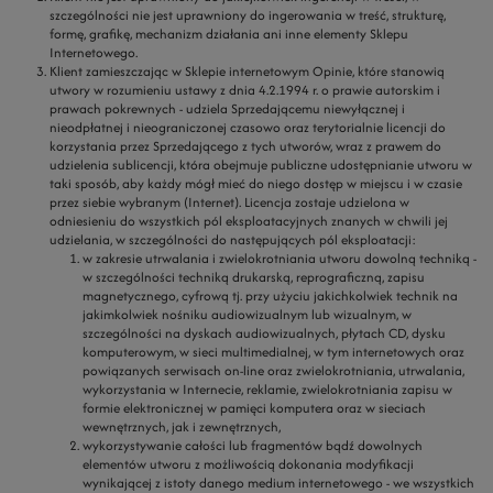
szczególności nie jest uprawniony do ingerowania w treść, strukturę,
formę, grafikę, mechanizm działania ani inne elementy Sklepu
Internetowego.
Klient zamieszczając w Sklepie internetowym Opinie, które stanowią
utwory w rozumieniu ustawy z dnia 4.2.1994 r. o prawie autorskim i
prawach pokrewnych - udziela Sprzedającemu niewyłącznej i
nieodpłatnej i nieograniczonej czasowo oraz terytorialnie licencji do
korzystania przez Sprzedającego z tych utworów, wraz z prawem do
udzielenia sublicencji, która obejmuje publiczne udostępnianie utworu w
taki sposób, aby każdy mógł mieć do niego dostęp w miejscu i w czasie
przez siebie wybranym (Internet). Licencja zostaje udzielona w
odniesieniu do wszystkich pól eksploatacyjnych znanych w chwili jej
udzielania, w szczególności do następujących pól eksploatacji:
w zakresie utrwalania i zwielokrotniania utworu dowolną techniką -
w szczególności techniką drukarską, reprograficzną, zapisu
magnetycznego, cyfrową tj. przy użyciu jakichkolwiek technik na
jakimkolwiek nośniku audiowizualnym lub wizualnym, w
szczególności na dyskach audiowizualnych, płytach CD, dysku
komputerowym, w sieci multimedialnej, w tym internetowych oraz
powiązanych serwisach on-line oraz zwielokrotniania, utrwalania,
wykorzystania w Internecie, reklamie, zwielokrotniania zapisu w
formie elektronicznej w pamięci komputera oraz w sieciach
wewnętrznych, jak i zewnętrznych,
wykorzystywanie całości lub fragmentów bądź dowolnych
elementów utworu z możliwością dokonania modyfikacji
wynikającej z istoty danego medium internetowego - we wszystkich