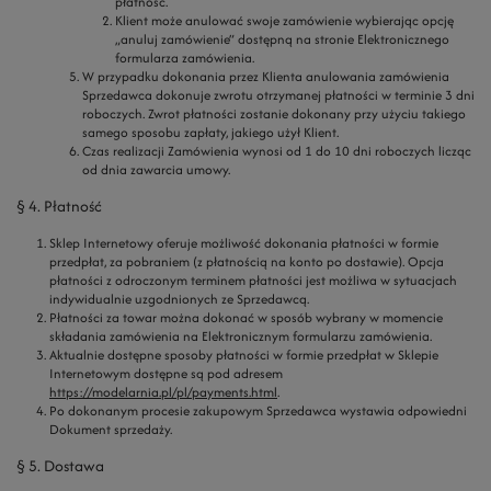
płatność.
Klient może anulować swoje zamówienie wybierając opcję
„anuluj zamówienie” dostępną na stronie Elektronicznego
formularza zamówienia.
W przypadku dokonania przez Klienta anulowania zamówienia
Sprzedawca dokonuje zwrotu otrzymanej płatności w terminie 3 dni
roboczych. Zwrot płatności zostanie dokonany przy użyciu takiego
samego sposobu zapłaty, jakiego użył Klient.
Czas realizacji Zamówienia wynosi od 1 do 10 dni roboczych licząc
od dnia zawarcia umowy.
§ 4. Płatność
Sklep Internetowy oferuje możliwość dokonania płatności w formie
przedpłat, za pobraniem (z płatnością na konto po dostawie). Opcja
płatności z odroczonym terminem płatności jest możliwa w sytuacjach
indywidualnie uzgodnionych ze Sprzedawcą.
Płatności za towar można dokonać w sposób wybrany w momencie
składania zamówienia na Elektronicznym formularzu zamówienia.
Aktualnie dostępne sposoby płatności w formie przedpłat w Sklepie
Internetowym dostępne są pod adresem
https://modelarnia.pl/pl/payments.html
.
Po dokonanym procesie zakupowym Sprzedawca wystawia odpowiedni
Dokument sprzedaży.
§ 5. Dostawa