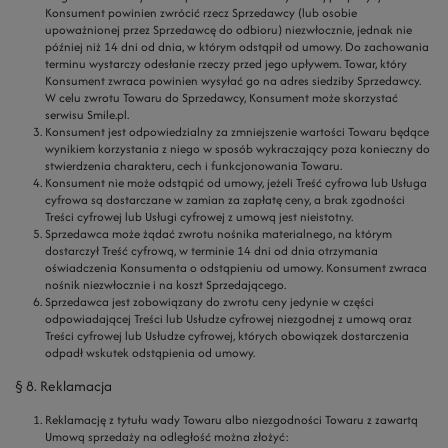
Konsument powinien zwrócić rzecz Sprzedawcy (lub osobie
upoważnionej przez Sprzedawcę do odbioru) niezwłocznie, jednak nie
później niż 14 dni od dnia, w którym odstąpił od umowy. Do zachowania
terminu wystarczy odesłanie rzeczy przed jego upływem. Towar, który
Konsument zwraca powinien wysyłać go na adres siedziby Sprzedawcy.
W celu zwrotu Towaru do Sprzedawcy, Konsument może skorzystać
serwisu Smile.pl.
Konsument jest odpowiedzialny za zmniejszenie wartości Towaru będące
wynikiem korzystania z niego w sposób wykraczający poza konieczny do
stwierdzenia charakteru, cech i funkcjonowania Towaru.
Konsument nie może odstąpić od umowy, jeżeli Treść cyfrowa lub Usługa
cyfrowa są dostarczane w zamian za zapłatę ceny, a brak zgodności
Treści cyfrowej lub Usługi cyfrowej z umową jest nieistotny.
Sprzedawca może żądać zwrotu nośnika materialnego, na którym
dostarczył Treść cyfrową, w terminie 14 dni od dnia otrzymania
oświadczenia Konsumenta o odstąpieniu od umowy. Konsument zwraca
nośnik niezwłocznie i na koszt Sprzedającego.
Sprzedawca jest zobowiązany do zwrotu ceny jedynie w części
odpowiadającej Treści lub Usłudze cyfrowej niezgodnej z umową oraz
Treści cyfrowej lub Usłudze cyfrowej, których obowiązek dostarczenia
odpadł wskutek odstąpienia od umowy.
§ 8. Reklamacja
Reklamację z tytułu wady Towaru albo niezgodności Towaru z zawartą
Umową sprzedaży na odległość można złożyć: