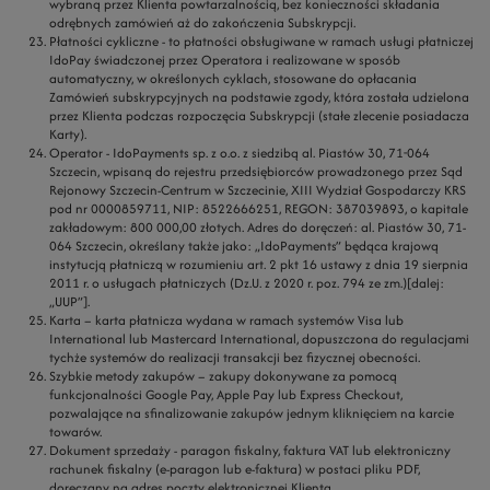
wybraną przez Klienta powtarzalnością, bez konieczności składania
odrębnych zamówień aż do zakończenia Subskrypcji.
Płatności cykliczne
- to płatności obsługiwane w ramach usługi płatniczej
IdoPay świadczonej przez Operatora i realizowane w sposób
automatyczny, w określonych cyklach, stosowane do opłacania
Zamówień subskrypcyjnych na podstawie zgody, która została udzielona
przez Klienta podczas rozpoczęcia Subskrypcji (stałe zlecenie posiadacza
Karty).
Operator
- IdoPayments sp. z o.o. z siedzibą al. Piastów 30, 71-064
Szczecin, wpisaną do rejestru przedsiębiorców prowadzonego przez Sąd
Rejonowy Szczecin-Centrum w Szczecinie, XIII Wydział Gospodarczy KRS
pod nr 0000859711, NIP: 8522666251, REGON: 387039893, o kapitale
zakładowym: 800 000,00 złotych. Adres do doręczeń: al. Piastów 30, 71-
064 Szczecin, określany także jako: „IdoPayments” będąca krajową
instytucją płatniczą w rozumieniu art. 2 pkt 16 ustawy z dnia 19 sierpnia
2011 r. o usługach płatniczych (Dz.U. z 2020 r. poz. 794 ze zm.)[dalej:
„UUP”].
Karta
– karta płatnicza wydana w ramach systemów Visa lub
International lub Mastercard International, dopuszczona do regulacjami
tychże systemów do realizacji transakcji bez fizycznej obecności.
Szybkie metody zakupów
– zakupy dokonywane za pomocą
funkcjonalności Google Pay, Apple Pay lub Express Checkout,
pozwalające na sfinalizowanie zakupów jednym kliknięciem na karcie
towarów.
Dokument sprzedaży
- paragon fiskalny, faktura VAT lub elektroniczny
rachunek fiskalny (e-paragon lub e-faktura) w postaci pliku PDF,
doręczany na adres poczty elektronicznej Klienta.