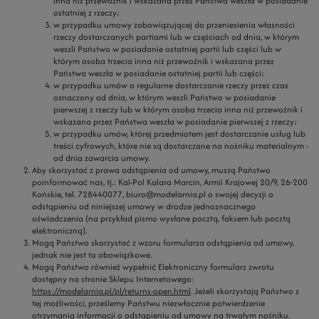
inna niż przewoźnik i wskazana przez Państwa weszła w posiadanie
ostatniej z rzeczy;
w przypadku umowy zobowiązującej do przeniesienia własności
rzeczy dostarczanych partiami lub w częściach od dnia, w którym
weszli Państwo w posiadanie ostatniej partii lub części lub w
którym osoba trzecia inna niż przewoźnik i wskazana przez
Państwa weszła w posiadanie ostatniej partii lub części;
w przypadku umów o regularne dostarczanie rzeczy przez czas
oznaczony od dnia, w którym weszli Państwo w posiadanie
pierwszej z rzeczy lub w którym osoba trzecia inna niż przewoźnik i
wskazana przez Państwa weszła w posiadanie pierwszej z rzeczy;
w przypadku umów, której przedmiotem jest dostarczanie usług lub
treści cyfrowych, które nie są dostarczane na nośniku materialnym -
od dnia zawarcia umowy.
Aby skorzystać z prawa odstąpienia od umowy, muszą Państwo
poinformować nas, tj.: Kal-Pol Kalara Marcin, Armii Krajowej 20/9, 26-200
Końskie, tel. 728440077, biuro@modelarnia.pl o swojej decyzji o
odstąpieniu od niniejszej umowy w drodze jednoznacznego
oświadczenia (na przykład pismo wysłane pocztą, faksem lub pocztą
elektroniczną).
Mogą Państwo skorzystać z wzoru formularza odstąpienia od umowy,
jednak nie jest to obowiązkowe.
Mogą Państwo również wypełnić Elektroniczny formularz zwrotu
dostępny na stronie Sklepu Internetowego:
https://modelarnia.pl/pl/returns-open.html
. Jeżeli skorzystają Państwo z
tej możliwości, prześlemy Państwu niezwłocznie potwierdzenie
otrzymania informacji o odstąpieniu od umowy na trwałym nośniku.