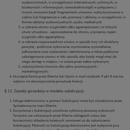
wydawnictwach, w szczególności internetowych, cyfrowych, w
biuletynach i informacjach, samodzielnie bądź w połączeniu z
innymi utworami bądź fragmentami utworów; wykorzystywanie w
całości lub fragmencie w celu promocji i reklamy, w szczególności w
formie reklamy audiowizualnych, audio, medialnych.
w zakresie obrotu oryginałem albo egzemplarzami, na których
utwór utrwalono - wprowadzenie do obrotu, użyczenie, najem
oryginału albo egzemplarzy,
w zakresie rozpowszechnia utworu w sposób inny niż określony
powyżej - publiczne wykonanie, wystawienie, wyświetlenie,
odtworzenie oraz nadawanie i reemitowanie, a także publiczne
udostępnianie utworu w taki sposób, aby każdy mógł mieć do
niego dostęp w miejscu i w czasie przez siebie wybranym,
wykorzystanie utworów dla celów promocyjnych i
marketingowych;
Usunięcie Konta przez Klienta lub Opinii w myśl rozdziału 9 pkt 8 nie ma
wpływu na obowiązywanie powyższej licencji.
§ 11. Zasady sprzedaży w modelu subskrypcji
Usługa elektroniczna w postaci Subskrypcji może być świadczona przez
Sprzedawcę na rzecz Klienta.
Korzystanie z Subskrypcji umożliwia cykliczną dostawę wybranych
Towarów, we wskazanych przez Klienta odstępach czasu, bez
konieczności składania kolejnych zamówień aż do zakończenia
Subskrypcji. Płatność za Subskrypcję dokonywana jest wyłącznie przy