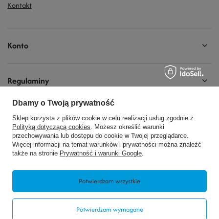
Kontakt
Konto
Regulaminy
Dbamy o Twoją prywatność
Social Media
Sklep korzysta z plików cookie w celu realizacji usług zgodnie z
Polityką dotyczącą cookies
. Możesz określić warunki
przechowywania lub dostępu do cookie w Twojej przeglądarce.
Więcej informacji na temat warunków i prywatności można znaleźć
także na stronie
Prywatność i warunki Google
.
728440077
biuro@modelarnia.pl
Potwierdzam wszystkie
Modelarnia
,
Armii Krajowej 20/9
,
26-200
Końskie
Potwierdzam wymagane
W sklepie prezentujemy ceny brutto (z VAT).