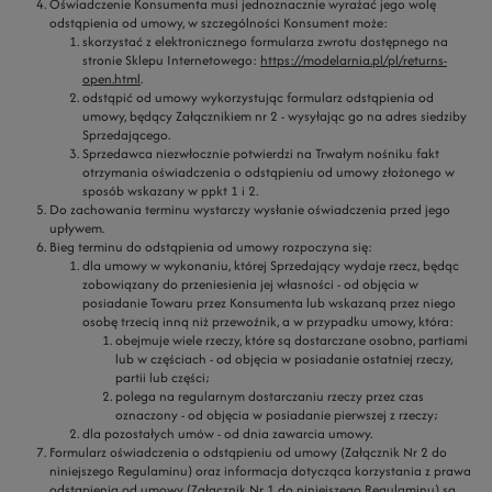
Oświadczenie Konsumenta musi jednoznacznie wyrażać jego wolę
odstąpienia od umowy, w szczególności Konsument może:
skorzystać z elektronicznego formularza zwrotu dostępnego na
stronie Sklepu Internetowego:
https://modelarnia.pl/pl/returns-
open.html
.
odstąpić od umowy wykorzystując formularz odstąpienia od
umowy, będący Załącznikiem nr 2 - wysyłając go na adres siedziby
Sprzedającego.
Sprzedawca niezwłocznie potwierdzi na Trwałym nośniku fakt
otrzymania oświadczenia o odstąpieniu od umowy złożonego w
sposób wskazany w ppkt 1 i 2.
Do zachowania terminu wystarczy wysłanie oświadczenia przed jego
upływem.
Bieg terminu do odstąpienia od umowy rozpoczyna się:
dla umowy w wykonaniu, której Sprzedający wydaje rzecz, będąc
zobowiązany do przeniesienia jej własności - od objęcia w
posiadanie Towaru przez Konsumenta lub wskazaną przez niego
osobę trzecią inną niż przewoźnik, a w przypadku umowy, która:
obejmuje wiele rzeczy, które są dostarczane osobno, partiami
lub w częściach - od objęcia w posiadanie ostatniej rzeczy,
partii lub części;
polega na regularnym dostarczaniu rzeczy przez czas
oznaczony - od objęcia w posiadanie pierwszej z rzeczy;
dla pozostałych umów - od dnia zawarcia umowy.
Formularz oświadczenia o odstąpieniu od umowy (Załącznik Nr 2 do
niniejszego Regulaminu) oraz informacja dotycząca korzystania z prawa
odstąpienia od umowy (Załącznik Nr 1 do niniejszego Regulaminu) są