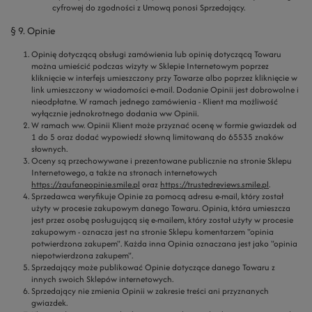
cyfrowej do zgodności z Umową ponosi Sprzedający.
§ 9. Opinie
Opinię dotyczącą obsługi zamówienia lub opinię dotyczącą Towaru
można umieścić podczas wizyty w Sklepie Internetowym poprzez
kliknięcie w interfejs umieszczony przy Towarze albo poprzez kliknięcie w
link umieszczony w wiadomości e-mail. Dodanie Opinii jest dobrowolne i
nieodpłatne. W ramach jednego zamówienia - Klient ma możliwość
wyłącznie jednokrotnego dodania ww Opinii.
W ramach ww. Opinii Klient może przyznać ocenę w formie gwiazdek od
1 do 5 oraz dodać wypowiedź słowną limitowaną do 65535 znaków
słownych.
Oceny są przechowywane i prezentowane publicznie na stronie Sklepu
Internetowego, a także na stronach internetowych
https://zaufaneopinie.smile.pl
oraz
https://trustedreviews.smile.pl
.
Sprzedawca weryfikuje Opinie za pomocą adresu e-mail, który został
użyty w procesie zakupowym danego Towaru. Opinia, która umieszcza
jest przez osobę posługującą się e-mailem, który został użyty w procesie
zakupowym - oznacza jest na stronie Sklepu komentarzem "opinia
potwierdzona zakupem". Każda inna Opinia oznaczana jest jako "opinia
niepotwierdzona zakupem".
Sprzedający może publikować Opinie dotyczące danego Towaru z
innych swoich Sklepów internetowych.
Sprzedający nie zmienia Opinii w zakresie treści ani przyznanych
gwiazdek.