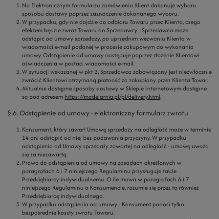
Na Elektronicznym formularzu zamówienia Klient dokonuje wyboru
sposobu dostawy poprzez zaznaczenie dokonanego wyboru.
W przypadku, gdy nie dojdzie do odbioru Towaru przez Klienta, czego
efektem będzie zwrot Towaru do Sprzedawcy - Sprzedawca może
odstąpić od umowy sprzedaży, po uprzednim wezwaniu Klienta w
wiadomości e-mail podanej w procesie zakupowym do wykonania
umowy. Odstąpienie od umowy następuje poprzez złożenie Klientowi
oświadczenia w postaci wiadomości e-mail.
W sytuacji wskazanej w pkt 2, Sprzedawca zobowiązany jest niezwłocznie
zwrócić Klientowi otrzymaną płatność za zakupiony przez Klienta Towar.
Aktualnie dostępne sposoby dostawy w Sklepie Internetowym dostępne
są pod adresem
https://modelarnia.pl/pl/delivery.html
.
§ 6. Odstąpienie od umowy - elektroniczny formularz zwrotu
Konsument, który zawarł Umowę sprzedaży na odległość może w terminie
14 dni odstąpić od niej bez podawania przyczyny. W przypadku
odstąpienia od Umowy sprzedaży zawartej na odległość - umowę uważa
się za niezawartą.
Prawo do odstąpienia od umowy na zasadach określonych w
paragrafach 6 i 7 niniejszego Regulaminu przysługuje także
Przedsiębiorcy indywidualnemu. O ile mowa w paragrafach 6 i 7
niniejszego Regulaminu o Konsumencie, rozumie się przez to również
Przedsiębiorcę indywidualnego.
W przypadku odstąpienia od umowy - Konsument ponosi tylko
bezpośrednie koszty zwrotu Towaru.