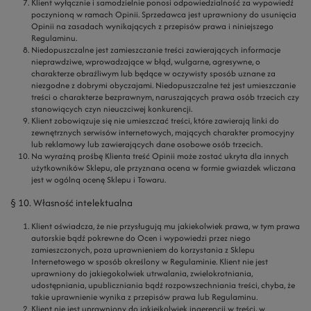
Klient wyłącznie i samodzielnie ponosi odpowiedzialność za wypowiedź
poczynioną w ramach Opinii. Sprzedawca jest uprawniony do usunięcia
Opinii na zasadach wynikających z przepisów prawa i niniejszego
Regulaminu.
Niedopuszczalne jest zamieszczanie treści zawierających informacje
nieprawdziwe, wprowadzające w błąd, wulgarne, agresywne, o
charakterze obraźliwym lub będące w oczywisty sposób uznane za
niezgodne z dobrymi obyczajami. Niedopuszczalne też jest umieszczanie
treści o charakterze bezprawnym, naruszających prawa osób trzecich czy
stanowiących czyn nieuczciwej konkurencji.
Klient zobowiązuje się nie umieszczać treści, które zawierają linki do
zewnętrznych serwisów internetowych, mających charakter promocyjny
lub reklamowy lub zawierających dane osobowe osób trzecich.
Na wyraźną prośbę Klienta treść Opinii może zostać ukryta dla innych
użytkowników Sklepu, ale przyznana ocena w formie gwiazdek wliczana
jest w ogólną ocenę Sklepu i Towaru.
§ 10. Własność intelektualna
Klient oświadcza, że nie przysługują mu jakiekolwiek prawa, w tym prawa
autorskie bądź pokrewne do Ocen i wypowiedzi przez niego
zamieszczonych, poza uprawnieniem do korzystania z Sklepu
Internetowego w sposób określony w Regulaminie. Klient nie jest
uprawniony do jakiegokolwiek utrwalania, zwielokrotniania,
udostępniania, upubliczniania bądź rozpowszechniania treści, chyba, że
takie uprawnienie wynika z przepisów prawa lub Regulaminu.
Klient nie jest uprawniony do jakiejkolwiek ingerencji w treści, w