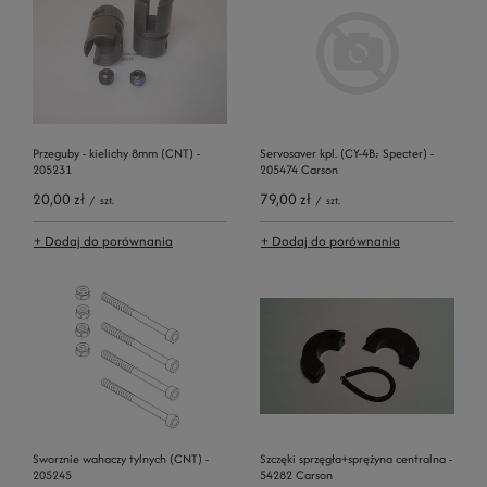
Przeguby - kielichy 8mm (CNT) -
Servosaver kpl. (CY-4B; Specter) -
205231
205474 Carson
20,00 zł
79,00 zł
/
szt.
/
szt.
+ Dodaj do porównania
+ Dodaj do porównania
Sworznie wahaczy tylnych (CNT) -
Szczęki sprzęgła+sprężyna centralna -
205245
54282 Carson