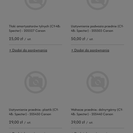
Tłoki amortyzatorów tylnych (CY-4B;
Usztywnienie podwozia przednie (CY-
Specter) - 205527 Carson
4B; Specter) - 205503 Carson
25,00 zł
50,00 zł
/
szt.
/
szt.
+ Dodaj do porównania
+ Dodaj do porównania
Usztywnienie przednie; plastik (CY-
Wahacze przednie; dolny+górny (CY-
4B; Specter) - 205450 Carson
4B; Specter) - 205440 Carson
29,00 zł
39,00 zł
/
szt.
/
szt.