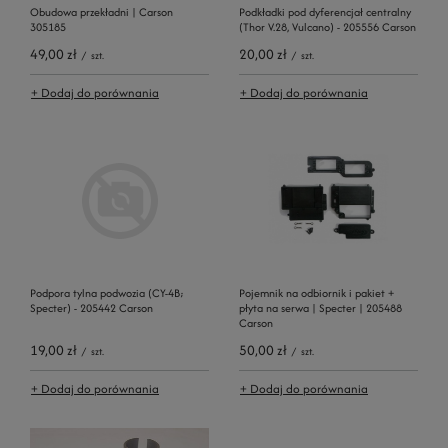
Obudowa przekładni | Carson
Podkładki pod dyferencjał centralny
305185
(Thor V.28, Vulcano) - 205556 Carson
49,00 zł
20,00 zł
/
szt.
/
szt.
+ Dodaj do porównania
+ Dodaj do porównania
Podpora tylna podwozia (CY-4B;
Pojemnik na odbiornik i pakiet +
Specter) - 205442 Carson
płyta na serwa | Specter | 205488
Carson
19,00 zł
50,00 zł
/
szt.
/
szt.
+ Dodaj do porównania
+ Dodaj do porównania