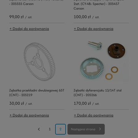
- 205555 Carson
2szt. (CY-4B; Specter) - 205457
Carson
99,00 zł
100,00 zł
/
szt.
/
szt.
+ Dodaj do porównania
+ Dodaj do porównania
Zębatka przekładni dwubiegowej 65T
Zębatki dyferencjału 13/14T stal
(CNT) - 205219
(CNT) - 205266
30,00 zł
170,00 zł
/
szt.
/
szt.
+ Dodaj do porównania
+ Dodaj do porównania
1
2
Następna strona