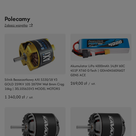
Polecamy
Zobacz wszystko
Akumulator LiPo 4000mAh 14,8V 60C
4S1P XT60 G-Tech | GEA404S60X6GT
GENS ACE
Silnik Bezszczotkowy AXI 5330/18 V3
269,00 zł
/
szt.
GOLD 259KV 10S 2870W Wał 8mm Ciąg
16kg | 3EL105635V3 MODEL MOTORS
1 340,00 zł
/
szt.