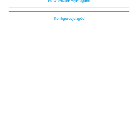
Potwierdzam wymagane
Konfiguracja zgód
Konto
Regulaminy
Social Media
728440077
biuro@modelarnia.pl
Modelarnia
,
Armii Krajowej 20/9
,
26-200
Końskie
W sklepie prezentujemy ceny brutto (z VAT).