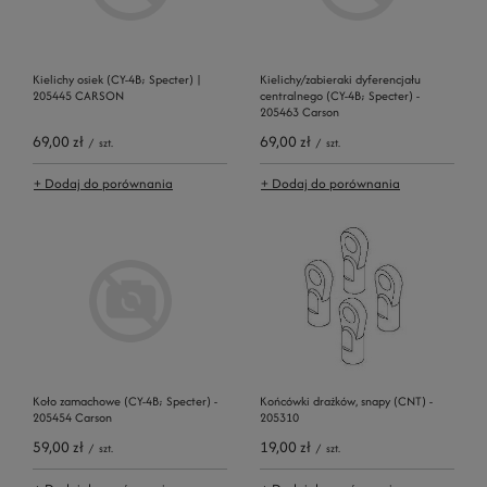
Kielichy osiek (CY-4B; Specter) |
Kielichy/zabieraki dyferencjału
205445 CARSON
centralnego (CY-4B; Specter) -
205463 Carson
69,00 zł
69,00 zł
/
szt.
/
szt.
+ Dodaj do porównania
+ Dodaj do porównania
Koło zamachowe (CY-4B; Specter) -
Końcówki drażków, snapy (CNT) -
205454 Carson
205310
59,00 zł
19,00 zł
/
szt.
/
szt.