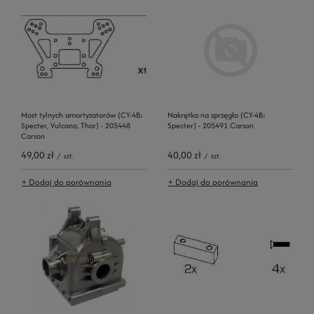
Most tylnych amortyzatorów (CY-4B;
Nakrętka na sprzęgło (CY-4B;
Specter, Vulcano, Thor) - 205448
Specter) - 205491 Carson
Carson
49,00 zł
40,00 zł
/
szt.
/
szt.
+ Dodaj do porównania
+ Dodaj do porównania