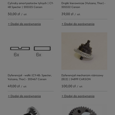
Cylindry amortyzatorów tylnych | CY-
Drążki kierownicze (Vulcano, Thor) -
4B Specter | 205525 Carson
205552 Carson
50,00 zł
39,00 zł
/
szt.
/
szt.
+ Dodaj do porównania
+ Dodaj do porównania
Dyferencjał - wałki (CY-4B; Specter,
Dyferencjał mechanizm różnicowy
Vulcano, Thor) - 205467 Carson
(B12) | 54899 CARSON
49,00 zł
100,00 zł
/
szt.
/
szt.
+ Dodaj do porównania
+ Dodaj do porównania