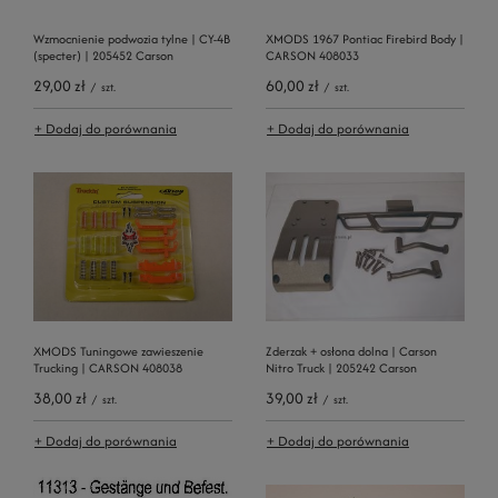
Wzmocnienie podwozia tylne | CY-4B
XMODS 1967 Pontiac Firebird Body |
(specter) | 205452 Carson
CARSON 408033
29,00 zł
60,00 zł
/
szt.
/
szt.
+ Dodaj do porównania
+ Dodaj do porównania
XMODS Tuningowe zawieszenie
Zderzak + osłona dolna | Carson
Trucking | CARSON 408038
Nitro Truck | 205242 Carson
38,00 zł
39,00 zł
/
szt.
/
szt.
+ Dodaj do porównania
+ Dodaj do porównania