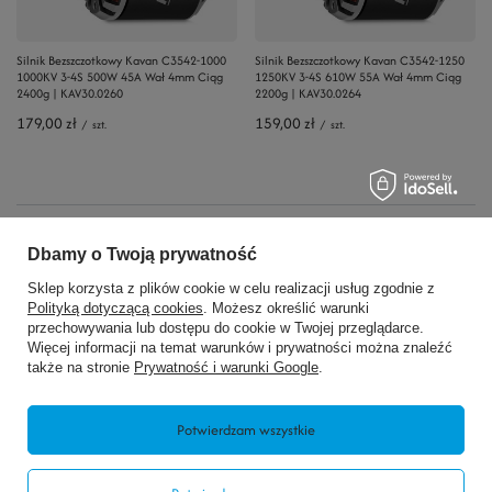
Silnik Bezszczotkowy Kavan C3542-1000
Silnik Bezszczotkowy Kavan C3542-1250
1000KV 3-4S 500W 45A Wał 4mm Ciąg
1250KV 3-4S 610W 55A Wał 4mm Ciąg
2400g | KAV30.0260
2200g | KAV30.0264
179,00 zł
159,00 zł
/
szt.
/
szt.
Zamówienia
Dbamy o Twoją prywatność
Sklep korzysta z plików cookie w celu realizacji usług zgodnie z
Status zamówienia
Polityką dotyczącą cookies
. Możesz określić warunki
Śledzenie przesyłki
przechowywania lub dostępu do cookie w Twojej przeglądarce.
Więcej informacji na temat warunków i prywatności można znaleźć
Chcę zareklamować produkt
także na stronie
Prywatność i warunki Google
.
Chcę zwrócić produkt
Potwierdzam wszystkie
Chcę wymienić produkt
Kontakt