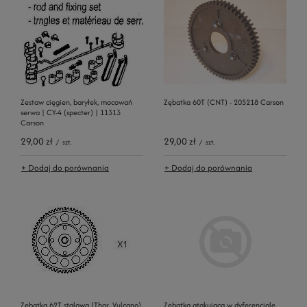
Zestaw cięgien, baryłek, mocowań
Zębatka 60T (CNT) - 205218 Carson
serwa | CY-4 (specter) | 11313
Carson
29,00 zł
29,00 zł
/
szt.
/
szt.
+ Dodaj do porównania
+ Dodaj do porównania
Zębatka 62T stalowa (Thor, Vulcano)
Zębatka atakująca w dyferencjale