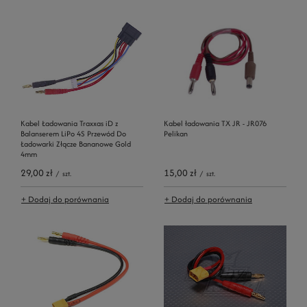
Kabel Ładowania Traxxas iD z
Kabel ładowania TX JR - JR076
Balanserem LiPo 4S Przewód Do
Pelikan
Ładowarki Złącze Bananowe Gold
4mm
29,00 zł
15,00 zł
/
szt.
/
szt.
+ Dodaj do porównania
+ Dodaj do porównania