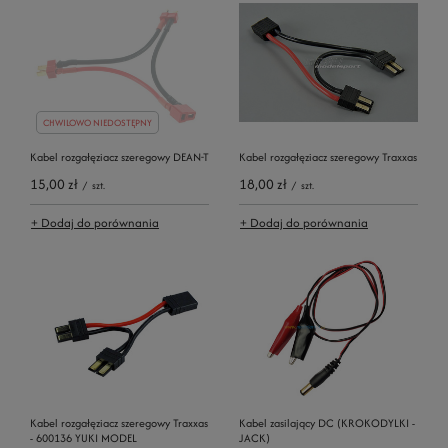
CHWILOWO NIEDOSTĘPNY
Kabel rozgałęziacz szeregowy DEAN-T
Kabel rozgałęziacz szeregowy Traxxas
15,00 zł
18,00 zł
/
szt.
/
szt.
+ Dodaj do porównania
+ Dodaj do porównania
Kabel rozgałęziacz szeregowy Traxxas
Kabel zasilający DC (KROKODYLKI -
- 600136 YUKI MODEL
JACK)