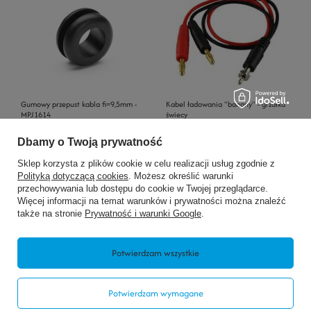
Gumowy przepust kabla fi=9,5mm -
Kabel ładowania "banany" - grzałka
MPJ1614
świecy
12,00 zł
15,00 zł
/
szt.
/
szt.
Dbamy o Twoją prywatność
+ Dodaj do porównania
+ Dodaj do porównania
Sklep korzysta z plików cookie w celu realizacji usług zgodnie z
Polityką dotyczącą cookies
. Możesz określić warunki
przechowywania lub dostępu do cookie w Twojej przeglądarce.
Więcej informacji na temat warunków i prywatności można znaleźć
także na stronie
Prywatność i warunki Google
.
Potwierdzam wszystkie
Potwierdzam wymagane
Kabel ładowania 3xMCPX 1sLipo -
Kabel ładowania 3xMCX/MSR
EA-057-B Xtreme
1sLipo- EA-057-A Xtreme