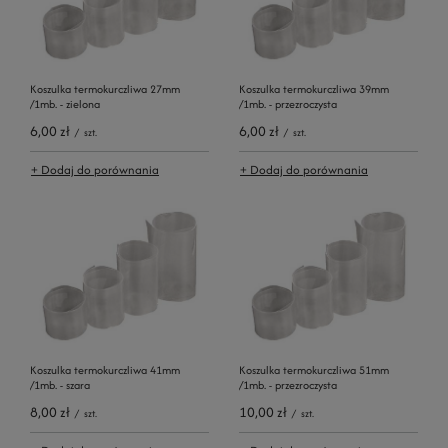
Koszulka termokurczliwa 27mm
Koszulka termokurczliwa 39mm
/1mb. - zielona
/1mb. - przezroczysta
6,00 zł
6,00 zł
/
szt.
/
szt.
+ Dodaj do porównania
+ Dodaj do porównania
Koszulka termokurczliwa 41mm
Koszulka termokurczliwa 51mm
/1mb. - szara
/1mb. - przezroczysta
8,00 zł
10,00 zł
/
szt.
/
szt.