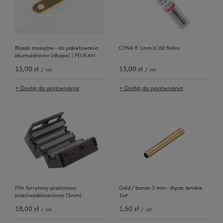
Blaszki mosiężne - do pakietowania
CYNA fi 1mm LC60 fiolka
akumulatorów (długie) | PELIKAN
13,00 zł
15,00 zł
/
szt.
/
szt.
+ Dodaj do porównania
+ Dodaj do porównania
Filtr ferrytowy przelotowy
Gold / banan 2 mm - złącze żeńskie
przeciwzakłóceniowy (5mm)
1szt
18,00 zł
1,50 zł
/
szt.
/
szt.