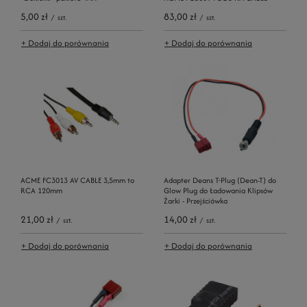
5,00 zł
83,00 zł
/
szt.
/
szt.
+ Dodaj do porównania
+ Dodaj do porównania
ACME FC3013 AV CABLE 3,5mm to
Adapter Deans T-Plug (Dean-T) do
RCA 120mm
Glow Plug do Ładowania Klipsów
Żarki - Przejściówka
21,00 zł
14,00 zł
/
szt.
/
szt.
+ Dodaj do porównania
+ Dodaj do porównania