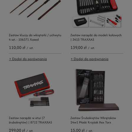
Zestaw kluczy do wkrętarki / uchwytu
Zestaw narzędzi do modeli kołowych
4 szt. - 106371 Xceed
| 3415 TRAXXAS
110,00 zł
139,00 zł
/
szt.
/
szt.
+ Dodaj do porównania
+ Dodaj do porównania
Zestaw narzędzi w etui (7
Zestaw Śrubokrętów Wkrętaków
śrubokrętów) | 8712 TRAXXAS
24w1 Płaski Krzyżak Hex Torx
299,00 zł
15,00 zł
/
szt.
/
szt.