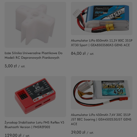
Akumulator LiPo 850mAh 11,1V 80C 3S1P
XT30 Sport | GEA8503S80X3 GENS ACE
84,00 zł
Łoże Silnika Uniwersalne Plastikowe Do
/
szt.
Modeli RC Depronowych Piankowych
5,00 zł
/
szt.
Akumulator LiPo 450mAh 7,4V 30C 2S1P
JST BEC Soaring | GEA4502S30JST GENS
Żyroskop Stabilizator Lotu FMS Reflex V3
ACE
Bluetooth Version | FMSREF002
39,00 zł
/
szt.
129,00 zł
/
szt.