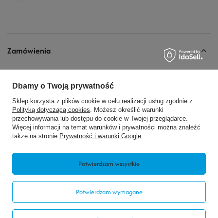
Zamówienia
Status zamówienia
Dbamy o Twoją prywatność
Śledzenie przesyłki
Sklep korzysta z plików cookie w celu realizacji usług zgodnie z
Chcę zareklamować produkt
Polityką dotyczącą cookies
. Możesz określić warunki
Chcę zwrócić produkt
przechowywania lub dostępu do cookie w Twojej przeglądarce.
Więcej informacji na temat warunków i prywatności można znaleźć
Chcę wymienić produkt
także na stronie
Prywatność i warunki Google
.
Kontakt
Potwierdzam wszystkie
Konto
Potwierdzam wymagane