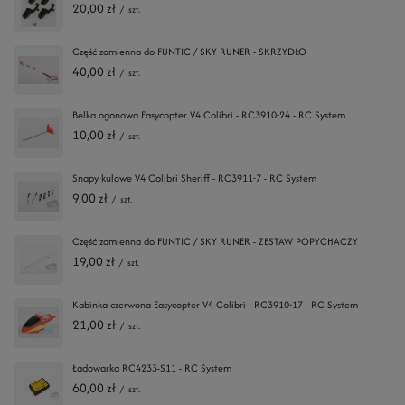
20,00 zł
/
szt.
Część zamienna do FUNTIC / SKY RUNER - SKRZYDŁO
40,00 zł
/
szt.
Belka ogonowa Easycopter V4 Colibri - RC3910-24 - RC System
10,00 zł
/
szt.
Snapy kulowe V4 Colibri Sheriff - RC3911-7 - RC System
9,00 zł
/
szt.
Część zamienna do FUNTIC / SKY RUNER - ZESTAW POPYCHACZY
19,00 zł
/
szt.
Kabinka czerwona Easycopter V4 Colibri - RC3910-17 - RC System
21,00 zł
/
szt.
Ładowarka RC4233-S11 - RC System
60,00 zł
/
szt.