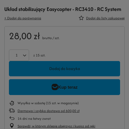
Układ stabilizujący Easycopter - RC3410 - RC System
+ Dodaj do porównania
Dodaj do listy zakupowej
28,00 zł
brutto
/
szt.
z
15
szt.
Dodaj do koszyka
Wysyłka
w sobotę
(15 szt. w magazynie)
Darmowa i szybka dostawa
od
600,00 zł
14
dni na łatwy zwrot
Sprawdź, w którym sklepie obejrzysz i kupisz od ręki