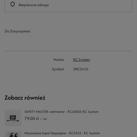
Bezpieczne zakupy
Do Easycoptera
Marka
RC System
Symbol
2RC3410
Zobacz również
SAFETY MASTER wattmeter - RCA0055 RC System
79,00 zł
/
szt.
Mocowanie łopat Easycopter - RC3412 - RC System