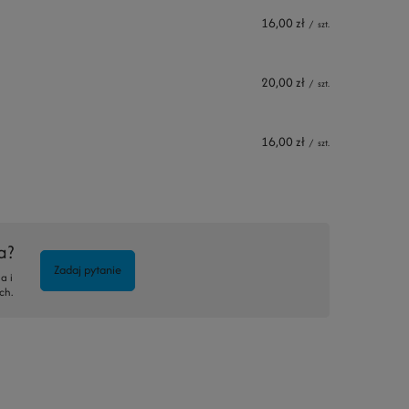
16,00 zł
/
szt.
20,00 zł
/
szt.
16,00 zł
/
szt.
a?
Zadaj pytanie
a i
ch.