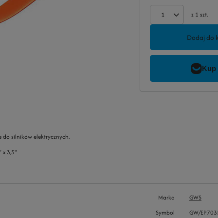
z
1
szt.
Dodaj do 
e do silników elektrycznych.
 x 3,5"
Marka
GWS
Symbol
GW/EP703