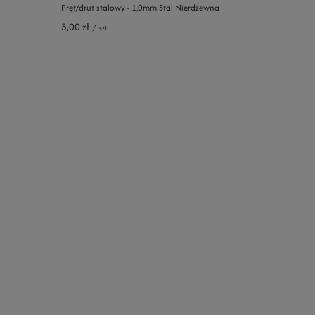
Pręt/drut stalowy - 1,0mm Stal Nierdzewna
5,00 zł
/
szt.