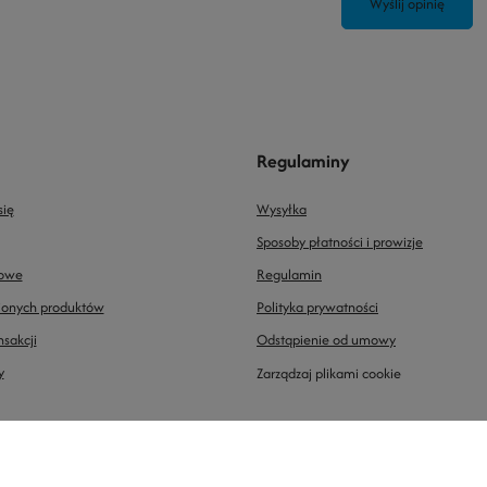
Wyślij opinię
Regulaminy
się
Wysyłka
Sposoby płatności i prowizje
powe
Regulamin
pionych produktów
Polityka prywatności
nsakcji
Odstąpienie od umowy
y
Zarządzaj plikami cookie