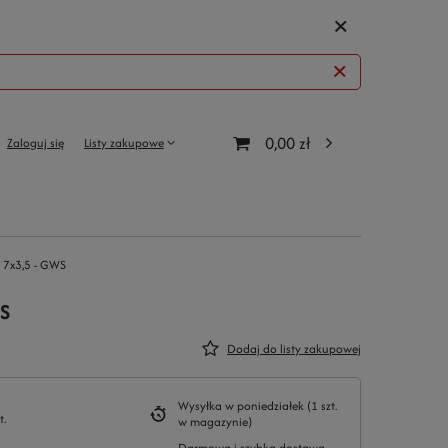
0,00 zł
Zaloguj się
Listy zakupowe
 7x3,5 - GWS
WS
Dodaj do listy zakupowej
Wysyłka
w poniedziałek
(1 szt.
t.
w magazynie)
Darmowa i szybka dostawa