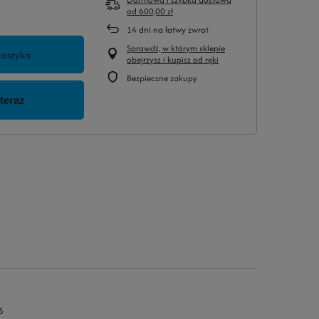
od
600,00 zł
14
dni na łatwy zwrot
Sprawdź, w którym sklepie
koszyka
obejrzysz i kupisz od ręki
Bezpieczne zakupy
5