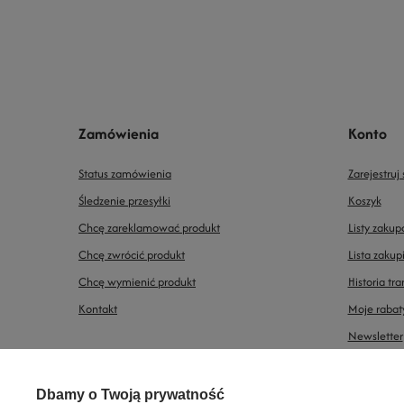
Zamówienia
Konto
Status zamówienia
Zarejestruj 
Śledzenie przesyłki
Koszyk
Chcę zareklamować produkt
Listy zaku
Chcę zwrócić produkt
Lista zaku
Chcę wymienić produkt
Historia tra
Kontakt
Moje rabat
Newsletter
Prawdziwe
Dbamy o Twoją prywatność
opinie klientów