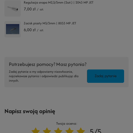
Regulacja snapa M2,5/5mm (2szt.) | 2043 MP JET
7,00 zł
/
szt.
Zacisk piasty M5/3mm | 8033 MP JET
6,00 zł
/
szt.
Potrzebujesz pomocy? Masz pytania?
Zadaj pytanie a my odpowiemy niezwłocznie,
Zadaj pytanie
najciekawsze pytania i odpowiedzi publikując dla
innych.
Napisz swoją opinię
Twoja ocena:
5/5