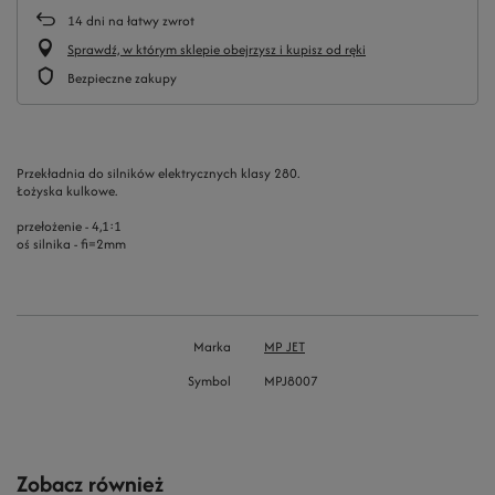
14
dni na łatwy zwrot
Sprawdź, w którym sklepie obejrzysz i kupisz od ręki
Bezpieczne zakupy
Przekładnia do silników elektrycznych klasy 280.
Łożyska kulkowe.
przełożenie - 4,1:1
oś silnika - fi=2mm
Marka
MP JET
Symbol
MPJ8007
Zobacz również