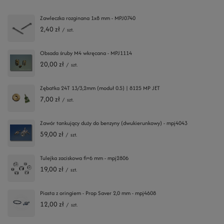
Zawleczka rozginana 1x8 mm - MPJ0740
2,40 zł
/
szt.
Obsada śruby M4 wkręcana - MPJ1114
20,00 zł
/
szt.
Zębatka 24T 13/3,2mm (moduł 0.5) | 8125 MP JET
7,00 zł
/
szt.
Zawór tankujący duży do benzyny (dwukierunkowy) - mpj4043
59,00 zł
/
szt.
Tulejka zaciskowa fi=6 mm - mpj2806
19,00 zł
/
szt.
Piasta z oringiem - Prop Saver 2,0 mm - mpj4608
12,00 zł
/
szt.