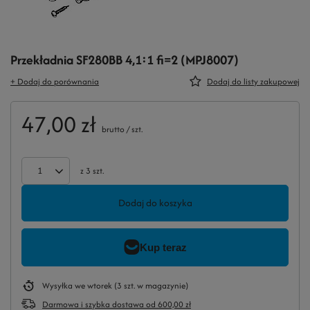
Przekładnia SF280BB 4,1:1 fi=2 (MPJ8007)
+ Dodaj do porównania
Dodaj do listy zakupowej
47,00 zł
brutto
/
szt.
z
3
szt.
Dodaj do koszyka
Wysyłka
we wtorek
(3 szt. w magazynie)
Darmowa i szybka dostawa
od
600,00 zł