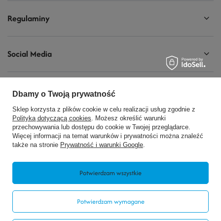
Regulaminy
Social Media
Dbamy o Twoją prywatność
728440077
biuro@modelarnia.pl
Sklep korzysta z plików cookie w celu realizacji usług zgodnie z
Polityką dotyczącą cookies
. Możesz określić warunki
Modelarnia
,
Armii Krajowej 20/9
,
26-200
Końskie
przechowywania lub dostępu do cookie w Twojej przeglądarce.
Więcej informacji na temat warunków i prywatności można znaleźć
także na stronie
Prywatność i warunki Google
.
W sklepie prezentujemy ceny brutto (z VAT).
Potwierdzam wszystkie
Potwierdzam wymagane