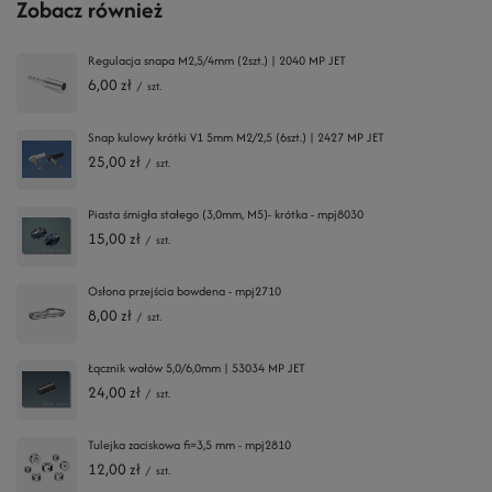
Zobacz również
Regulacja snapa M2,5/4mm (2szt.) | 2040 MP JET
6,00 zł
/
szt.
Snap kulowy krótki V1 5mm M2/2,5 (6szt.) | 2427 MP JET
25,00 zł
/
szt.
Piasta śmigła stałego (3,0mm, M5)- krótka - mpj8030
15,00 zł
/
szt.
Osłona przejścia bowdena - mpj2710
8,00 zł
/
szt.
Łącznik wałów 5,0/6,0mm | 53034 MP JET
24,00 zł
/
szt.
Tulejka zaciskowa fi=3,5 mm - mpj2810
12,00 zł
/
szt.