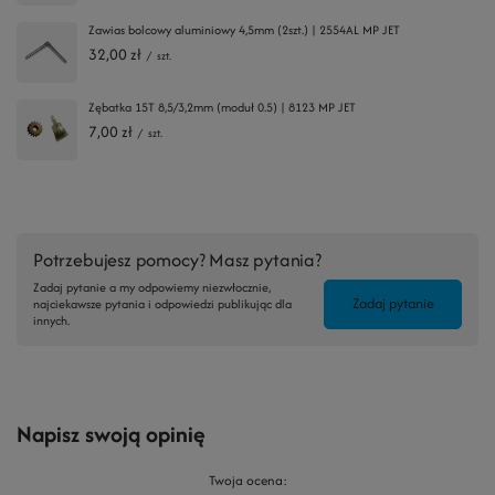
Zawias bolcowy aluminiowy 4,5mm (2szt.) | 2554AL MP JET
32,00 zł
/
szt.
Zębatka 15T 8,5/3,2mm (moduł 0.5) | 8123 MP JET
7,00 zł
/
szt.
Potrzebujesz pomocy? Masz pytania?
Zadaj pytanie a my odpowiemy niezwłocznie,
Zadaj pytanie
najciekawsze pytania i odpowiedzi publikując dla
innych.
Napisz swoją opinię
Twoja ocena: