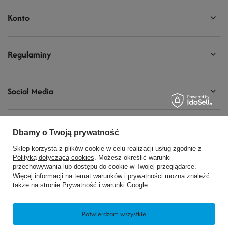
Konto
Regulaminy
Social Media
Dbamy o Twoją prywatność
728440077
biuro@modelarnia.pl
Sklep korzysta z plików cookie w celu realizacji usług zgodnie z
Polityką dotyczącą cookies
. Możesz określić warunki
Modelarnia
,
Armii Krajowej 20/9
,
26-200
Końskie
przechowywania lub dostępu do cookie w Twojej przeglądarce.
Więcej informacji na temat warunków i prywatności można znaleźć
także na stronie
Prywatność i warunki Google
.
W sklepie prezentujemy ceny brutto (z VAT).
Potwierdzam wszystkie