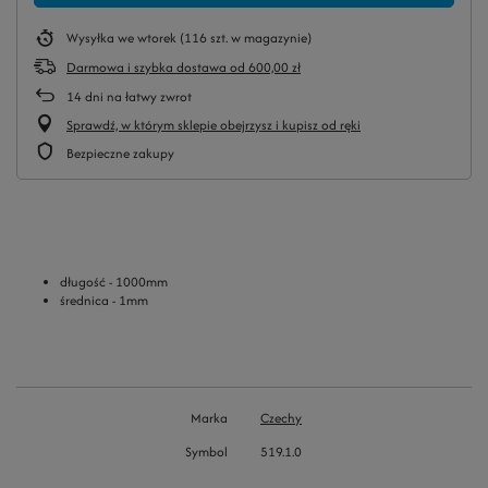
Wysyłka
we wtorek
(116 szt. w magazynie)
Darmowa i szybka dostawa
od
600,00 zł
14
dni na łatwy zwrot
Sprawdź, w którym sklepie obejrzysz i kupisz od ręki
Bezpieczne zakupy
długość - 1000mm
średnica - 1mm
Marka
Czechy
Symbol
519.1.0