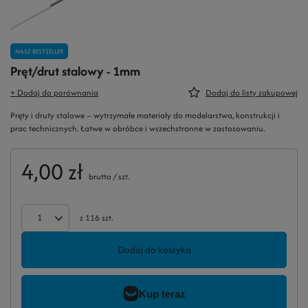
NASZ BESTSELLER
Pręt/drut stalowy - 1mm
+ Dodaj do porównania
Dodaj do listy zakupowej
Pręty i druty stalowe – wytrzymałe materiały do modelarstwa, konstrukcji i
prac technicznych. Łatwe w obróbce i wszechstronne w zastosowaniu.
4,00 zł
brutto
/
szt.
z
116
szt.
Dodaj do koszyka