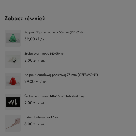
Zobacz również
Kołpak EP przezroczysty 63 mm (ZIELONY)
32,00 zł
/
szt.
Śruba plastikowa M6x50mm
2,00 zł
/
szt.
Kołpak z duralową podstawą 75 mm (CZERWONY)
99,00 zł
/
szt.
Śruba plastikowa M4x15mm łeb stożkowy
2,00 zł
/
szt.
Listwa balsowa 6x12 mm
8,00 zł
/
szt.