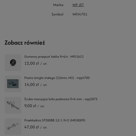
Marka
MP JET
Symbol
MPJ4701
Zobacz również
Gumowy przepust kabla fi=6,4 - MPJ1613
12,00 zł
/
szt.
Piasta śmigła stałego (2,0mm, M5) - mpj4700
14,00 zł
/
szt.
Śruba mocująca koła podwozia fi=6 mm - mpj2872
9,00 zł
/
szt.
Przekładnia SF280BB 3,5:1 fi=2 (MPJ8009)
47,00 zł
/
szt.