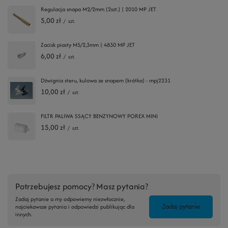
Regulacja snapa M2/2mm (2szt.) | 2010 MP JET
5,00 zł
/
szt.
Zacisk piasty M5/2,3mm | 4830 MP JET
6,00 zł
/
szt.
Dźwignia steru, kulowa ze snapem (krótka) - mpj2231
10,00 zł
/
szt.
FILTR PALIWA SSĄCY BENZYNOWY POREX MINI
15,00 zł
/
szt.
Potrzebujesz pomocy? Masz pytania?
Zadaj pytanie a my odpowiemy niezwłocznie,
Zadaj pytanie
najciekawsze pytania i odpowiedzi publikując dla
innych.