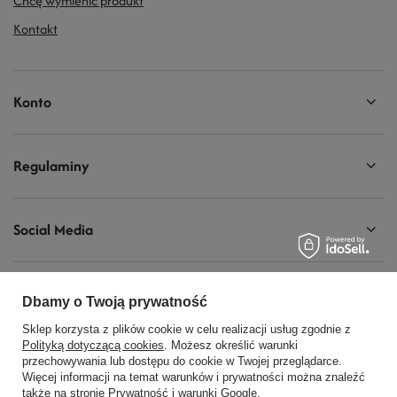
Chcę wymienić produkt
Kontakt
Konto
Regulaminy
Social Media
Dbamy o Twoją prywatność
728440077
biuro@modelarnia.pl
Sklep korzysta z plików cookie w celu realizacji usług zgodnie z
Polityką dotyczącą cookies
. Możesz określić warunki
Modelarnia
,
Armii Krajowej 20/9
,
26-200
Końskie
przechowywania lub dostępu do cookie w Twojej przeglądarce.
Więcej informacji na temat warunków i prywatności można znaleźć
także na stronie
Prywatność i warunki Google
.