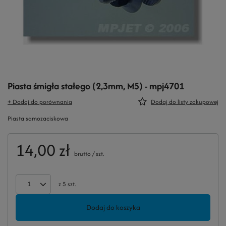
Piasta śmigła stałego (2,3mm, M5) - mpj4701
+ Dodaj do porównania
Dodaj do listy zakupowej
Piasta samozaciskowa
14,00 zł
brutto
/
szt.
z
5
szt.
Dodaj do koszyka