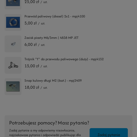
25,00 zł
/
szt.
Przewód paliwowy (diesel) 2x1 - mpj4100
5,00 zł
/
szt.
Zacisk piasty M6/3mm | 4838 MP JET
6,00 zł
/
szt.
Trójnik "Y" do przewodu paliwowego (duży) - mpj4152
15,00 zł
/
szt.
Snap kulowy długi M2 (6szt.) - mpj2409
18,00 zł
/
szt.
Potrzebujesz pomocy? Masz pytania?
Zadaj pytanie a my odpowiemy niezwłocznie,
Zadaj pytanie
najciekawsze pytania i odpowiedzi publikując dla