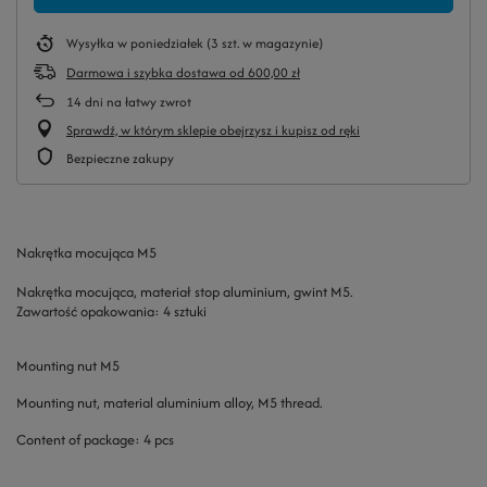
Wysyłka
w poniedziałek
(3 szt. w magazynie)
Darmowa i szybka dostawa
od
600,00 zł
14
dni na łatwy zwrot
Sprawdź, w którym sklepie obejrzysz i kupisz od ręki
Bezpieczne zakupy
Nakrętka mocująca M5
Nakrętka mocująca, materiał stop aluminium, gwint M5.
Zawartość opakowania: 4 sztuki
Mounting nut M5
Mounting nut, material aluminium alloy, M5 thread.
Content of package: 4 pcs