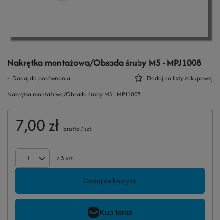
Nakrętka montażowa/Obsada śruby M5 - MPJ1008
+ Dodaj do porównania
Dodaj do listy zakupowej
Nakrętka montażowa/Obsada śruby M5 - MPJ1008
7,00 zł
brutto
/
szt.
z
3
szt.
Dodaj do koszyka