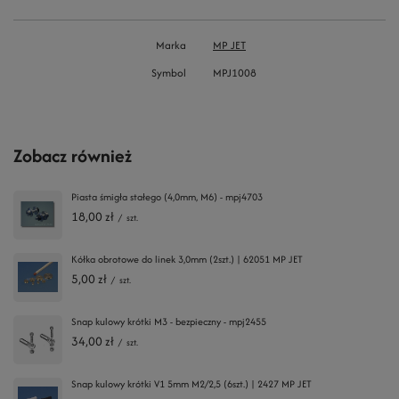
Marka
MP JET
Symbol
MPJ1008
Zobacz również
Piasta śmigła stałego (4,0mm, M6) - mpj4703
18,00 zł
/
szt.
Kółka obrotowe do linek 3,0mm (2szt.) | 62051 MP JET
5,00 zł
/
szt.
Snap kulowy krótki M3 - bezpieczny - mpj2455
34,00 zł
/
szt.
Snap kulowy krótki V1 5mm M2/2,5 (6szt.) | 2427 MP JET