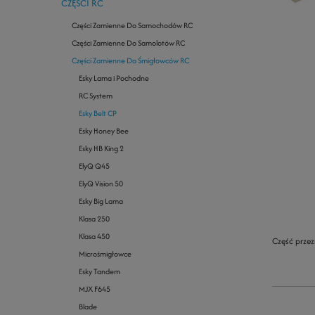
CZĘŚCI RC
Części Zamienne Do Samochodów RC
Części Zamienne Do Samolotów RC
Części Zamienne Do Śmigłowców RC
Esky Lama i Pochodne
RC System
Esky Belt CP
Esky Honey Bee
Esky HB King 2
ElyQ Q45
ElyQ Vision 50
Esky Big Lama
Klasa 250
Klasa 450
Część przez
Microśmigłowce
Esky Tandem
MJX F645
Blade