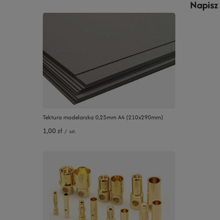
Napisz
Tektura modelarska 0,25mm A4 (210x290mm)
1,00 zł
/
szt.