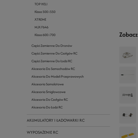
TOP HELI
Klasa 500 i 550
XTREME
MJX F646
Zobacz
Klasa 600 i 700
Części Zamienne Do Dronów
Części Zamienne Do Czołgów RC
Części Zamienne Do Łodzi RC
Akcesoria Do Samochodów RC
Akcesoria Do Modeli Przeprawowych
Akcesoria Samolotowe
Akcesoria Śmigłowcowe
Akcesoria Do Czołgów RC
Akcesoria Do Łodzi RC
AKUMULATORY I ŁADOWARKI RC
WYPOSAŻENIE RC