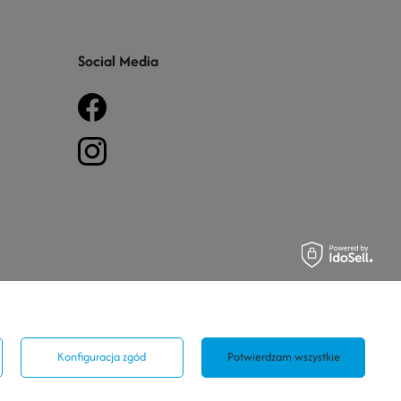
Social Media
Konfiguracja zgód
Potwierdzam wszystkie