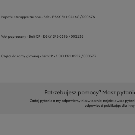
Łopatki sterujące zielone - Belt - E-SKY EK1-0414G / 000678
Wał poprzeczny - Belt-CP - E-SKY EK5-0396 / 002138
Części do ramy głównej - Belt-CP - E-SKY EK1-0552 / 000373
Potrzebujesz pomocy? Masz pytani
Zadaj pytanie a my odpowiemy niezwłocznie, najciekawsze pytani
odpowiedzi publikując dla inny