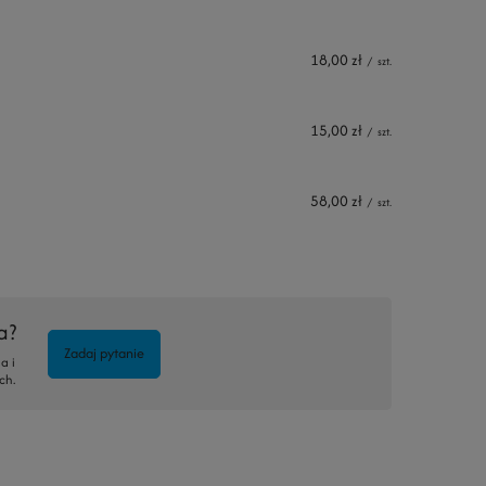
18,00 zł
/
szt.
15,00 zł
/
szt.
58,00 zł
/
szt.
a?
Zadaj pytanie
a i
ch.