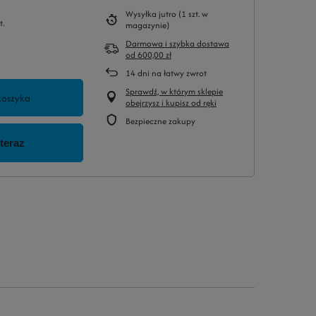
Wysyłka
jutro
(1 szt. w
t.
magazynie)
Darmowa i szybka dostawa
od
600,00 zł
14
dni na łatwy zwrot
Sprawdź, w którym sklepie
koszyka
obejrzysz i kupisz od ręki
Bezpieczne zakupy