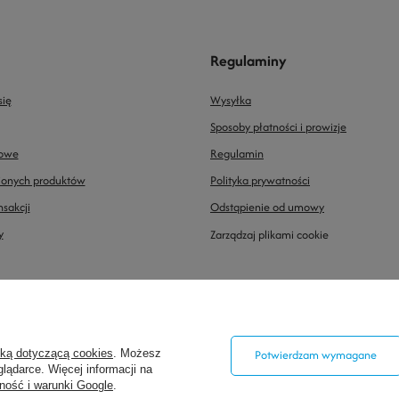
Regulaminy
się
Wysyłka
Sposoby płatności i prowizje
powe
Regulamin
pionych produktów
Polityka prywatności
nsakcji
Odstąpienie od umowy
y
Zarządzaj plikami cookie
0/9
,
26-200
Końskie
yką dotyczącą cookies
. Możesz
Potwierdzam wymagane
lądarce. Więcej informacji na
ność i warunki Google
.