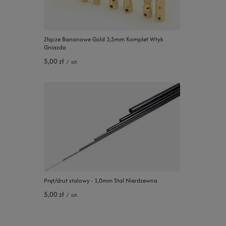
Złącze Bananowe Gold 3,5mm Komplet Wtyk
Gniazdo
5,00 zł
/
szt.
Pręt/drut stalowy - 1,0mm Stal Nierdzewna
5,00 zł
/
szt.