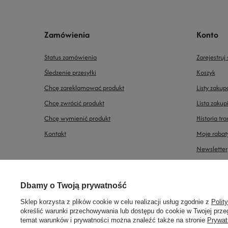
Zamówienia
Konto
Status zamówienia
Zarejestruj 
Śledzenie przesyłki
Koszyk
Chcę zareklamować produkt
Listy zaku
Chcę zwrócić produkt
Lista zaku
Chcę wymienić produkt
Historia tra
Kontakt
Moje rabat
Newsletter
Prawdziwe
Dbamy o Twoją prywatność
728440077
biuro@modelarnia.pl
Modelarnia
,
Armii Krajowej 2
opinie klientów
4.8
/ 5.0
Sklep korzysta z plików cookie w celu realizacji usług zgodnie z
Polit
określić warunki przechowywania lub dostępu do cookie w Twojej przeg
38 opinii
temat warunków i prywatności można znaleźć także na stronie
Prywat
W sklepie prezentujemy ceny brutto (z VAT).