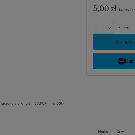
5,00 zł
brutto
/
sz
z
1
szt.
Dodaj do 
naczona dla King 2 i BELT-CP firmy E-Sky
Marka
Esky