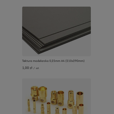
Tektura modelarska 0,25mm A4 (210x290mm)
1,00 zł
/
szt.