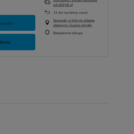
od
600,00 zł
14
dni na łatwy zwrot
Sprawdź, w którym sklepie
koszyka
obejrzysz i kupisz od ręki
Bezpieczne zakupy