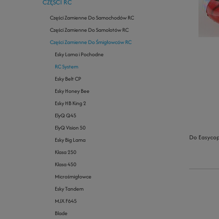
CZĘŚCI RC
Części Zamienne Do Samochodów RC
Części Zamienne Do Samolotów RC
Części Zamienne Do Śmigłowców RC
Esky Lama i Pochodne
RC System
Esky Belt CP
Esky Honey Bee
Esky HB King 2
ElyQ Q45
ElyQ Vision 50
Do Easycop
Esky Big Lama
Klasa 250
Klasa 450
Microśmigłowce
Esky Tandem
MJX F645
Blade