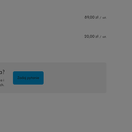
89,00 zł
/
szt.
20,00 zł
/
szt.
a?
Zadaj pytanie
a i
ch.