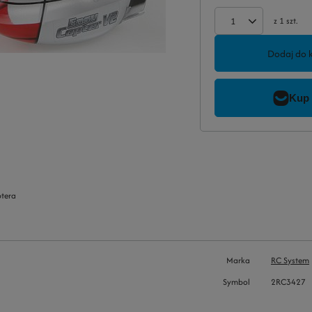
z
1
szt.
Dodaj do 
tera
Marka
RC System
Symbol
2RC3427