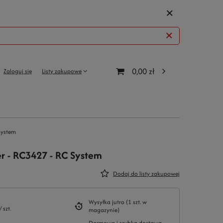
0,00 zł
Zaloguj się
Listy zakupowe
System
r - RC3427 - RC System
Dodaj do listy zakupowej
Wysyłka
jutro
(1 szt. w
/
szt.
magazynie)
Darmowa i szybka dostawa