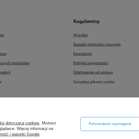
Regulaminy
się
Wysyłka
Sposoby płatności i prowizje
powe
Regulamin
pionych produktów
Polityka prywatności
nsakcji
Odstąpienie od umowy
y
Zarządzaj plikami cookie
0/9
,
26-200
Końskie
yką dotyczącą cookies
. Możesz
Potwierdzam wymagane
lądarce. Więcej informacji na
ność i warunki Google
.