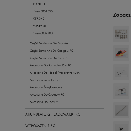
TOP HELI
Klasa 500 i 550
Zobacz
XTREME
MJX F646
Klasa 600 i 700
Części Zamienne Do Dronów
Części Zamienne Do Czołgów RC
Części Zamienne Do Łodzi RC
Akcesoria Do Samochodów RC
Akcesoria Do Modeli Przeprawowych
Akcesoria Samolotowe
Akcesoria Śmigłowcowe
Akcesoria Do Czołgów RC
Akcesoria Do Łodzi RC
AKUMULATORY I ŁADOWARKI RC
WYPOSAŻENIE RC