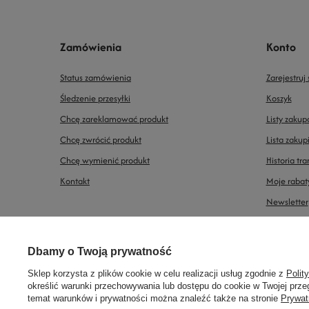
Zamówienia
Konto
Status zamówienia
Zarejestruj 
Śledzenie przesyłki
Koszyk
Chcę zareklamować produkt
Listy zaku
Chcę zwrócić produkt
Lista zaku
Chcę wymienić produkt
Historia tra
Kontakt
Moje rabat
Newsletter
Prawdziwe
Dbamy o Twoją prywatność
728440077
biuro@modelarnia.pl
Modelarnia
,
Armii Krajowej 2
opinie klientów
4.8
/ 5.0
Sklep korzysta z plików cookie w celu realizacji usług zgodnie z
Polit
określić warunki przechowywania lub dostępu do cookie w Twojej przeg
38 opinii
temat warunków i prywatności można znaleźć także na stronie
Prywat
W sklepie prezentujemy ceny brutto (z VAT).