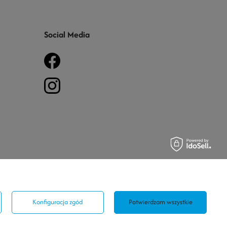
Social Media
Konfiguracja zgód
Potwierdzam wszystkie