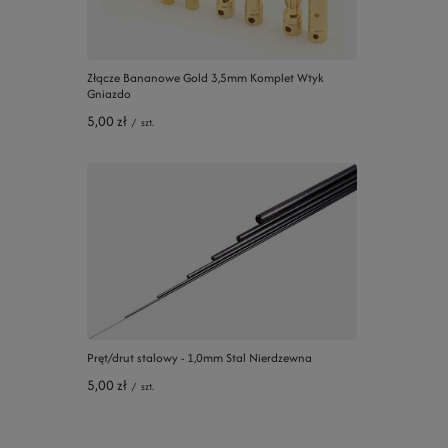
Złącze Bananowe Gold 3,5mm Komplet Wtyk
Gniazdo
5,00 zł
/
szt.
Pręt/drut stalowy - 1,0mm Stal Nierdzewna
5,00 zł
/
szt.