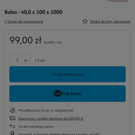
Balsa - 40,0 x 100 x 1000
+ Dodaj do porównania
Dodaj do listy zakupowej
99,00 zł
brutto
/
szt.
z
5
szt.
Dodaj do koszyka
Wysyłka
jutro
(5 szt. w magazynie)
Darmowa i szybka dostawa
od
600,00 zł
14
dni na łatwy zwrot
Sprawdź, w którym sklepie obejrzysz i kupisz od ręki