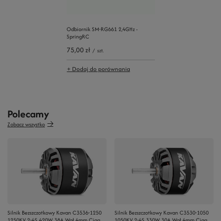
Odbiornik SM-RG661 2,4GHz -
SpringRC
75,00 zł
/
szt.
+ Dodaj do porównania
Polecamy
Zobacz wszystko
Silnik Bezszczotkowy Kavan C3536-1250
Silnik Bezszczotkowy Kavan C3530-1050
1250KV 2-4S 420W 38A Wał 4mm Ciąg
1050KV 2-4S 330W 30A Wał 4mm Ciąg