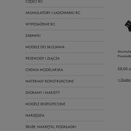
CZĘŚCI RC
AKUMULATORY I ŁADOWARKI RC
WYPOSAŻENIE RC
ZABAWKI
MODELE DO SKLEJANIA
Akumula
Piramid
PRZEWODY I ZŁĄCZA
28,00 z
CHEMIA MODELARSKA
+ Dodaj
MATERIAŁY KONSTRUKCYJNE
DIORAMY I MAKIETY
MODELE EKSPOZYCYJNE
NARZĘDZIA
ŚRUBY, NAKRĘTKI, PODKŁADKI