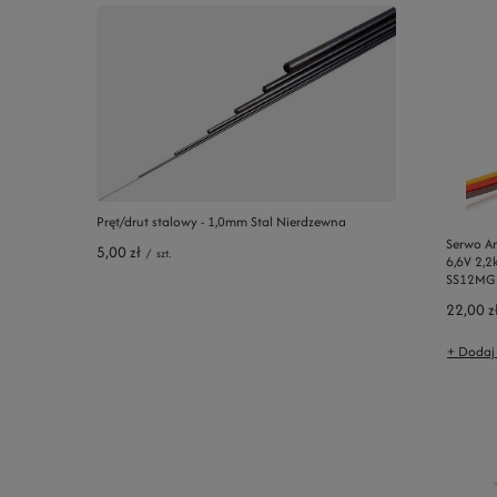
Pręt/drut stalowy - 1,0mm Stal Nierdzewna
Serwo A
5,00 zł
/
szt.
6,6V 2,2
SS12MG
22,00 z
+ Dodaj