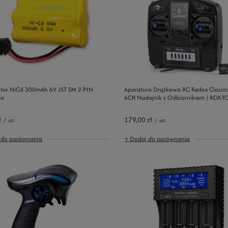
tor NiCd 300mAh 6V JST SM 2-PIN
Aparatura Drążkowa RC Redox Classic
ka
6CH Nadajnik z Odbiornikiem | RDX-T
ł
179,00 zł
/
szt.
/
szt.
 do porównania
+ Dodaj do porównania