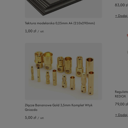
83,00 z
+ Dodaj
Tektura modelarska 0,25mm A4 (210x290mm)
1,00 zł
/
szt.
Regulato
REDOX
79,00 z
Złącze Bananowe Gold 3,5mm Komplet Wtyk
Gniazdo
+ Dodaj
5,00 zł
/
szt.