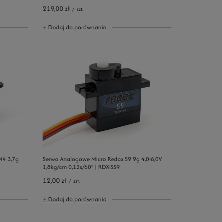
219,00 zł
/
szt.
+ Dodaj do porównania
M4 3,7g
Serwo Analogowe Micro Redox S9 9g 4,0-6,0V
1,8kg/cm 0,12s/60° | RDX-SS9
12,00 zł
/
szt.
+ Dodaj do porównania