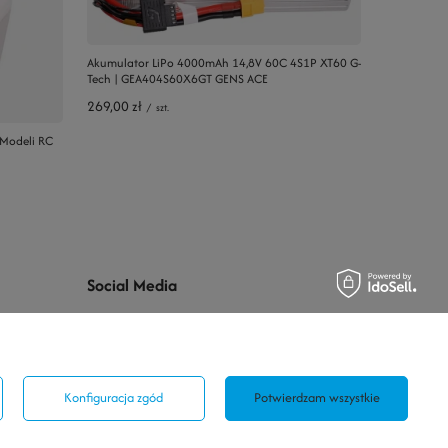
Akumulator LiPo 4000mAh 14,8V 60C 4S1P XT60 G-
Tech | GEA404S60X6GT GENS ACE
269,00 zł
/
szt.
 Modeli RC
Social Media
Konfiguracja zgód
Potwierdzam wszystkie