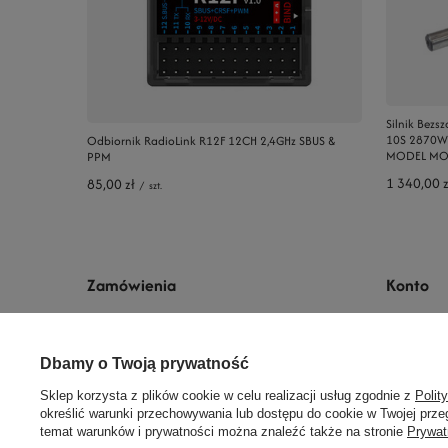
Silnik Bez
10S 2870W
Odbiornik RadioLink R12F 12CH 2,4GHz SBUS &
MODEL MO
PPM
1 340,00 z
85,00 zł
/
szt.
Zamówienia
Konto
Status zamówienia
Zarejestruj 
Prawdziwe
Śledzenie przesyłki
Koszyk
Dbamy o Twoją prywatność
opinie klientów
4.8
Chcę zareklamować produkt
Listy zaku
/ 5.0
Sklep korzysta z plików cookie w celu realizacji usług zgodnie z
Polit
określić warunki przechowywania lub dostępu do cookie w Twojej przeg
Chcę zwrócić produkt
Lista zaku
38 opinii
temat warunków i prywatności można znaleźć także na stronie
Prywat