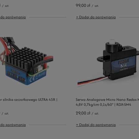
ł
99,00 zł
/
szt.
/
szt.
 do porównania
+ Dodaj do porównania
r silnika szczotkowego ULTRA 45R |
Serwo Analogowe Micro Nano Redox 
4,8V 0,7kg/cm 0,1s/60° | RDX-SM4
ł
29,00 zł
/
szt.
/
szt.
 do porównania
+ Dodaj do porównania