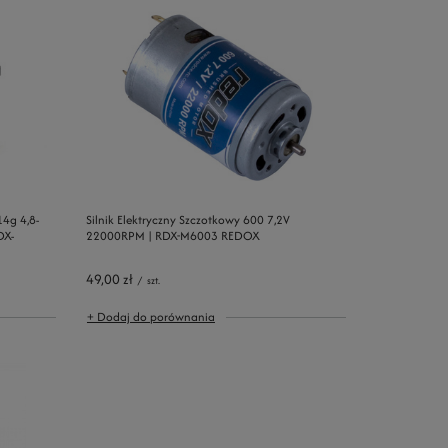
4g 4,8-
Silnik Elektryczny Szczotkowy 600 7,2V
DX-
22000RPM | RDX-M6003 REDOX
49,00 zł
/
szt.
+ Dodaj do porównania