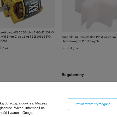
szczotkowy AXI 5330/18 V3 GOLD 259KV
 Wał 8mm Ciąg 16kg | 3EL105635V3
Łoże Silnika Uniwersalne Plastikowe Do
TORS
Depronowych Piankowych
ł
5,00 zł
/
szt.
/
szt.
Regulaminy
się
Wysyłka
Sposoby płatności i prowizje
powe
Regulamin
yką dotyczącą cookies
. Możesz
Potwierdzam wymagane
lądarce. Więcej informacji na
pionych produktów
Polityka prywatności
ność i warunki Google
.