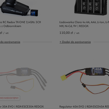
ra RC Redox TX-ONE 2,4GHz 3CH
Ładowarka Clara 4x AA, AAA, Li-Ion, Li-Fe
k z Odbiornikiem
MH, Ni-Cd, 9V | REDOX
zł
110,00 zł
/
szt.
/
szt.
 do porównania
+ Dodaj do porównania
WO NIEDOSTĘPNY
or 30A EVO | RDX-ESCE30A REDOX
Regulator 40A EVO | RDX-ESCE40A R