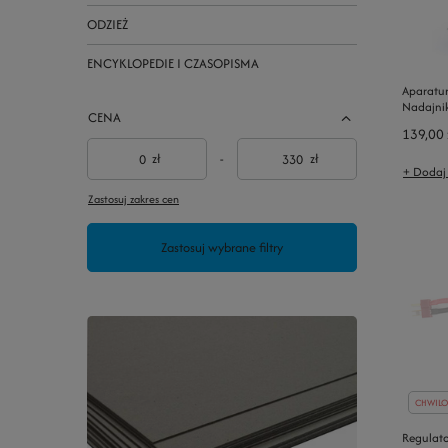
ODZIEŻ
ENCYKLOPEDIE I CZASOPISMA
Aparatu
Nadajni
CENA
139,00 
zł
-
zł
+ Dodaj
Zastosuj zakres cen
Zastosuj wybrane filtry
CHWILO
Regulat