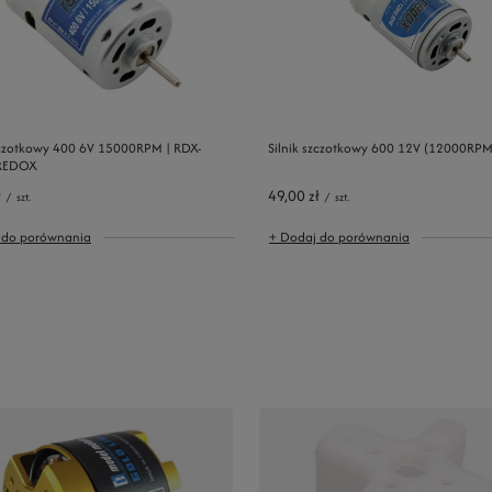
zczotkowy 400 6V 15000RPM | RDX-
Silnik szczotkowy 600 12V (12000RP
REDOX
ł
49,00 zł
/
szt.
/
szt.
 do porównania
+ Dodaj do porównania