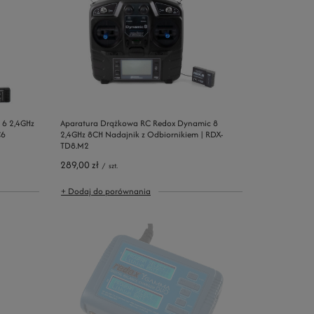
 6 2,4GHz
Aparatura Drążkowa RC Redox Dynamic 8
C6
2,4GHz 8CH Nadajnik z Odbiornikiem | RDX-
TD8.M2
289,00 zł
/
szt.
+ Dodaj do porównania