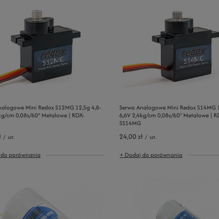
nalogowe Mini Redox S12MG 12,5g 4,8-
Serwo Analogowe Mini Redox S14MG 1
kg/cm 0,08s/60° Metalowe | RDX-
6,6V 2,4kg/cm 0,08s/60° Metalowe | R
SS14MG
ł
24,00 zł
/
szt.
/
szt.
 do porównania
+ Dodaj do porównania