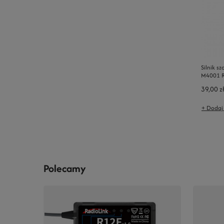
Silnik s
M4001 
39,00 z
+ Dodaj
Polecamy