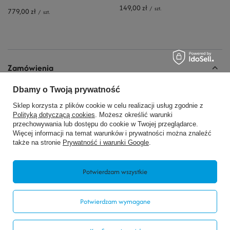
149,00 zł
/
szt.
779,00 zł
/
szt.
Zamówienia
Dbamy o Twoją prywatność
Status zamówienia
Sklep korzysta z plików cookie w celu realizacji usług zgodnie z
Śledzenie przesyłki
Polityką dotyczącą cookies
. Możesz określić warunki
Chcę zareklamować produkt
przechowywania lub dostępu do cookie w Twojej przeglądarce.
Więcej informacji na temat warunków i prywatności można znaleźć
Chcę zwrócić produkt
także na stronie
Prywatność i warunki Google
.
Chcę wymienić produkt
Potwierdzam wszystkie
Kontakt
Potwierdzam wymagane
Konto