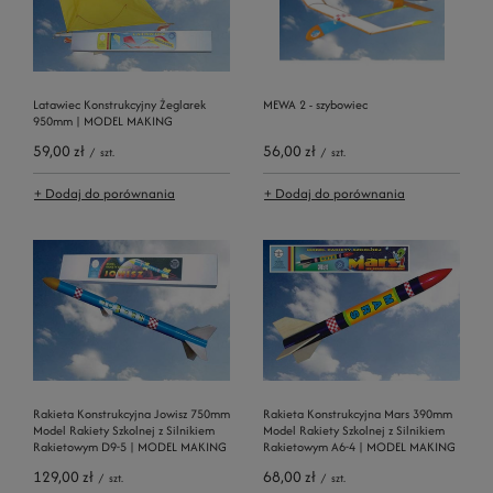
Latawiec Konstrukcyjny Żeglarek
MEWA 2 - szybowiec
950mm | MODEL MAKING
59,00 zł
56,00 zł
/
szt.
/
szt.
+ Dodaj do porównania
+ Dodaj do porównania
Rakieta Konstrukcyjna Jowisz 750mm
Rakieta Konstrukcyjna Mars 390mm
Model Rakiety Szkolnej z Silnikiem
Model Rakiety Szkolnej z Silnikiem
Rakietowym D9-5 | MODEL MAKING
Rakietowym A6-4 | MODEL MAKING
129,00 zł
68,00 zł
/
szt.
/
szt.