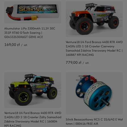
Akumulator LiPo 3300mAh 11,1V 30C
3S1P XT60 G-Tech Soaring |
GEA333S30X6GT GENS ACE
Venture18 U4 Ford Bronco 4400 RTR 4WD
169,00 zł
/
szt.
2,4GHz LED 1:18 Crawler Czerwony
Samochód Zdalnie Sterowany Model RC |
160887 HPI RACING
779,00 zł
/
szt.
Venture18 U4 Ford Bronco 4400 RTR 4WD
2,4GHz LED 1:18 Crawler Żółty Samochód
Silnik Bezszczotkowy HCS C 25/6/42 E Wał
Zdalnie Sterowany Model RC | 160804
4mm | 000416 FREE AIR
HPI RACING