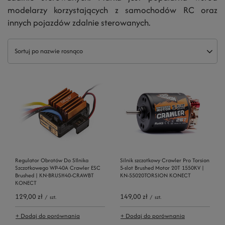
modelarzy korzystających z samochodów RC oraz
innych pojazdów zdalnie sterowanych.
Sortuj po nazwie rosnąco
Regulator Obrotów Do SIlnika
Silnik szczotkowy Crawler Pro Torsion
Szczotkowego WP-40A Crawler ESC
5-slot Brushed Motor 20T 1550KV |
Brushed | KN-BRUSH40-CRAWBT
KN-55020TORSION KONECT
KONECT
129,00 zł
149,00 zł
/
szt.
/
szt.
+ Dodaj do porównania
+ Dodaj do porównania