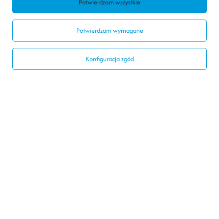
Potwierdzam wszystkie
Kontakt
Potwierdzam wymagane
Konto
Konfiguracja zgód
Regulaminy
Social Media
728440077
biuro@modelarnia.pl
Modelarnia
,
Armii Krajowej 20/9
,
26-200
Końskie