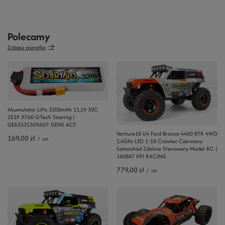
Polecamy
Zobacz wszystko
Akumulator LiPo 3300mAh 11,1V 30C
3S1P XT60 G-Tech Soaring |
GEA333S30X6GT GENS ACE
Venture18 U4 Ford Bronco 4400 RTR 4WD
169,00 zł
/
szt.
2,4GHz LED 1:18 Crawler Czerwony
Samochód Zdalnie Sterowany Model RC |
160887 HPI RACING
779,00 zł
/
szt.