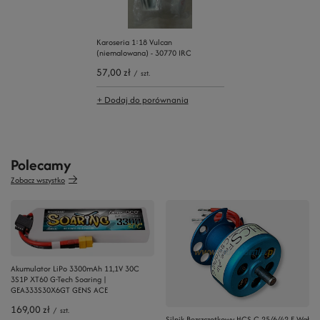
Karoseria 1:18 Vulcan
(niemalowana) - 30770 IRC
57,00 zł
/
szt.
+ Dodaj do porównania
Polecamy
Zobacz wszystko
Akumulator LiPo 3300mAh 11,1V 30C
3S1P XT60 G-Tech Soaring |
GEA333S30X6GT GENS ACE
169,00 zł
/
szt.
Silnik Bezszczotkowy HCS C 25/6/42 E Wał