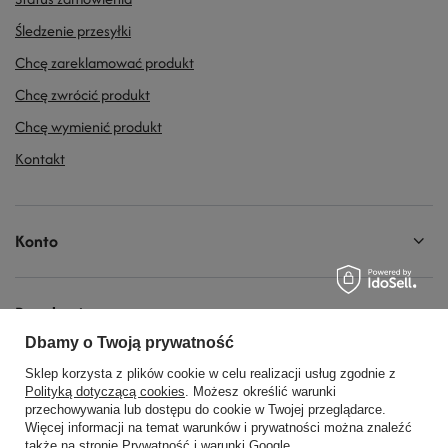
Śledzenie przesyłki
Chcę zareklamować produkt
Chcę zwrócić produkt
Chcę wymienić produkt
Kontakt
Konto
Regulaminy
Dbamy o Twoją prywatność
Sklep korzysta z plików cookie w celu realizacji usług zgodnie z
Social Media
Polityką dotyczącą cookies
. Możesz określić warunki
przechowywania lub dostępu do cookie w Twojej przeglądarce.
Więcej informacji na temat warunków i prywatności można znaleźć
także na stronie
Prywatność i warunki Google
.