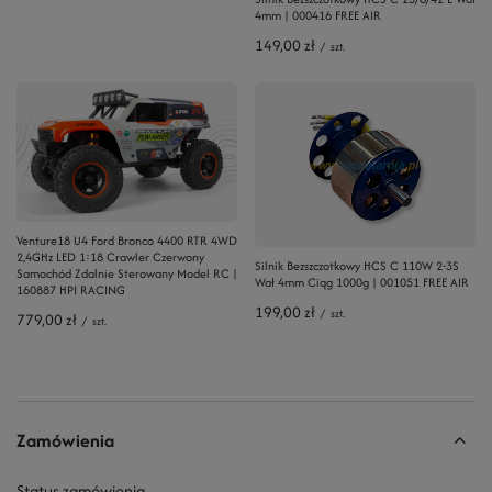
4mm | 000416 FREE AIR
149,00 zł
/
szt.
Venture18 U4 Ford Bronco 4400 RTR 4WD
2,4GHz LED 1:18 Crawler Czerwony
Silnik Bezszczotkowy HCS C 110W 2-3S
Samochód Zdalnie Sterowany Model RC |
Wał 4mm Ciąg 1000g | 001051 FREE AIR
160887 HPI RACING
199,00 zł
/
szt.
779,00 zł
/
szt.
Zamówienia
Status zamówienia