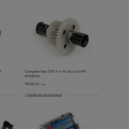
7
Complete Gear Diff. Fr or Rr (ALL Ion)-HPI
MV28016
99,00 zł
/
szt.
+ Dodaj do porównania