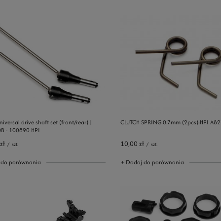
iversal drive shaft set (front/rear) |
CLUTCH SPRING 0.7mm (2pcs)-HPI A82
0B - 100890 HPI
zł
10,00 zł
/
szt.
/
szt.
 do porównania
+ Dodaj do porównania