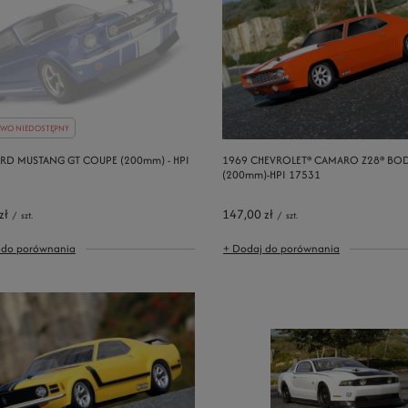
WO NIEDOSTĘPNY
RD MUSTANG GT COUPE (200mm) - HPI
1969 CHEVROLET® CAMARO Z28® BO
(200mm)-HPI 17531
zł
147,00 zł
/
szt.
/
szt.
 do porównania
+ Dodaj do porównania