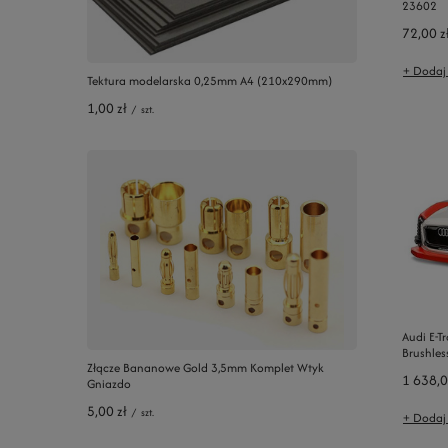
23602
72,00 z
+ Dodaj
Tektura modelarska 0,25mm A4 (210x290mm)
1,00 zł
/
szt.
Audi E-T
Brushles
Złącze Bananowe Gold 3,5mm Komplet Wtyk
1 638,0
Gniazdo
5,00 zł
/
szt.
+ Dodaj