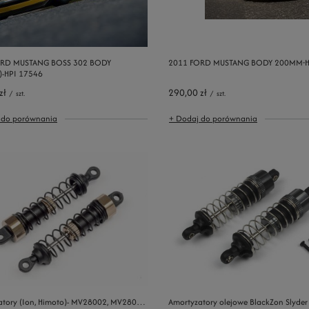
ORD MUSTANG BOSS 302 BODY
2011 FORD MUSTANG BODY 200MM-H
-HPI 17546
zł
290,00 zł
/
szt.
/
szt.
 do porównania
+ Dodaj do porównania
atory (Ion, Himoto)- MV28002, MV28086,
Amortyzatory olejowe BlackZon Slyder O