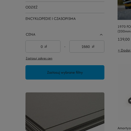
ODZIEŻ
ENCYKLOPEDIE I CZASOPISMA
1970 F
(200mm)
CENA
139,00 
zł
-
zł
+ Dodaj
Zastosuj zakres cen
Zastosuj wybrane filtry
Amortyz