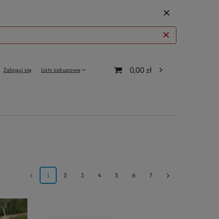
0,00 zł
Zaloguj się
Listy zakupowe
1
2
3
4
5
6
7