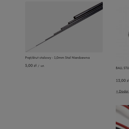
Pręt/drut stalowy - 1,0mm Stal Nierdzewna
5,00 zł
/
szt.
BALL STU
12,00 z
+ Dodaj