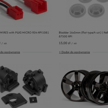
 WIRES with PLUG MICRO RS4-HPI1081
Bladder 16x5mm (Flat type/4 szt.) | Hellf
87500 HPI
ł
15,00 zł
/
szt.
/
szt.
 do porównania
+ Dodaj do porównania