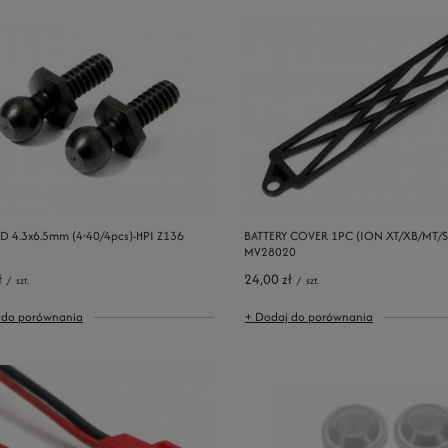
D 4.3x6.5mm (4-40/4pcs)-HPI Z136
BATTERY COVER 1PC (ION XT/XB/MT/S
MV28020
ł
24,00 zł
/
szt.
/
szt.
 do porównania
+ Dodaj do porównania