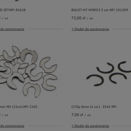
D SET-HPI 85638
BULLET MT WHEELS 2 szt.-HPI 101309
ł
73,00 zł
/
szt.
/
szt.
 do porównania
+ Dodaj do porównania
3mm HD (12szt)-HPI Z102
C-Clip 8mm (4 szt.) - Z240 HPI
ł
7,00 zł
/
szt.
/
szt.
 do porównania
+ Dodaj do porównania