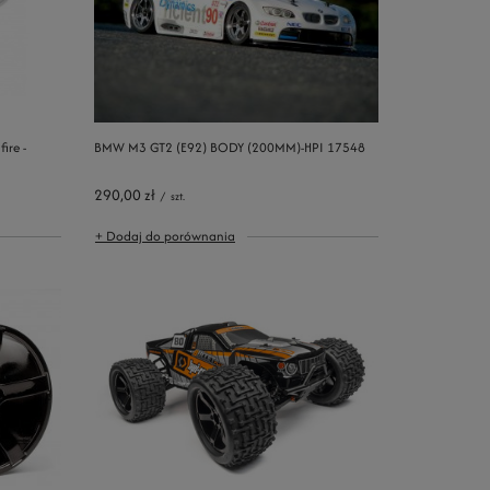
ire -
BMW M3 GT2 (E92) BODY (200MM)-HPI 17548
290,00 zł
/
szt.
+ Dodaj do porównania