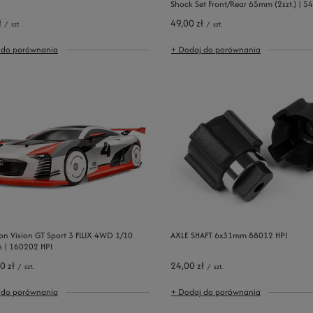
Shock Set Front/Rear 65mm (2szt.) | 5
ł
49,00 zł
/
szt.
/
szt.
 do porównania
+ Dodaj do porównania
ron Vision GT Sport 3 FLUX 4WD 1/10
AXLE SHAFT 6x31mm 88012 HPI
s | 160202 HPI
0 zł
24,00 zł
/
szt.
/
szt.
 do porównania
+ Dodaj do porównania