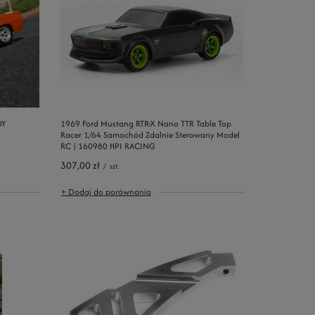
DY
1969 Ford Mustang RTR-X Nano TTR Table Top
Racer 1/64 Samochód Zdalnie Sterowany Model
RC | 160980 HPI RACING
307,00 zł
/
szt.
+ Dodaj do porównania