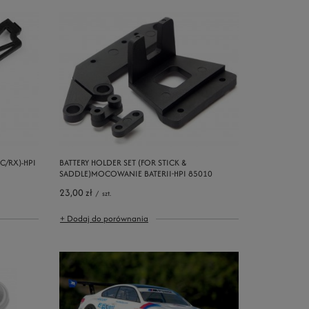
C/RX)-HPI
BATTERY HOLDER SET (FOR STICK &
SADDLE)MOCOWANIE BATERII-HPI 85010
23,00 zł
/
szt.
+ Dodaj do porównania