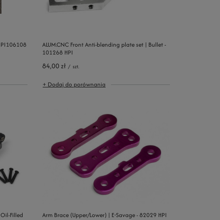
PI106108
ALUM.CNC Front Anti-blending plate set | Bullet -
101268 HPI
84,00 zł
/
szt.
+ Dodaj do porównania
il-Filled
Arm Brace (Upper/Lower) | E-Savage - 82029 HPI