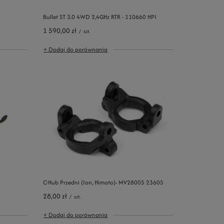
Bullet ST 3.0 4WD 2,4GHz RTR - 110660 HPI
1 590,00 zł
/
szt.
+ Dodaj do porównania
C-Hub Przedni (Ion, Himoto)- MV28005 23605
28,00 zł
/
szt.
+ Dodaj do porównania