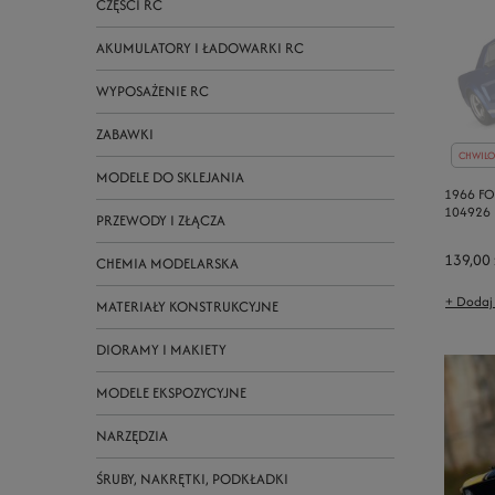
CZĘŚCI RC
AKUMULATORY I ŁADOWARKI RC
WYPOSAŻENIE RC
ZABAWKI
CHWILO
MODELE DO SKLEJANIA
1966 FO
104926
PRZEWODY I ZŁĄCZA
139,00 
CHEMIA MODELARSKA
+ Dodaj
MATERIAŁY KONSTRUKCYJNE
DIORAMY I MAKIETY
MODELE EKSPOZYCYJNE
NARZĘDZIA
ŚRUBY, NAKRĘTKI, PODKŁADKI