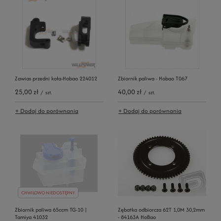
Zawias przedni koła-Hobao 224012
Zbiornik paliwa - Hobao T067
25,00 zł
40,00 zł
/
szt.
/
szt.
+ Dodaj do porównania
+ Dodaj do porównania
CHWILOWO NIEDOSTĘPNY
Zbiornik paliwa 65ccm TG-10 |
Zębatka odbiorcza 62T 1,0M 30,2mm
Tamiya 41032
- 84163A HoBao