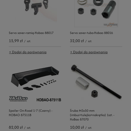
Servo saver-ramię-Hobao 88017
Servo saver-tuba-Hobao 88016
15,99 zł
32,00 zł
/
szt.
/
szt.
+ Dodaj do porównania
+ Dodaj do porównania
Spoiler On-Road 1:7 (Czarny) -
Śruba M3x50 mm
HOBAO 87511B
(imbus+tulejka+nakrętka) 1szt. -
HoBao 87070
82,00 zł
10,00 zł
/
szt.
/
szt.