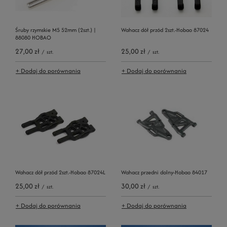
Śruby rzymskie M5 52mm (2szt.) |
Wahacz dół przód 2szt.-Hobao 87024
88080 HOBAO
27,00 zł
25,00 zł
/
szt.
/
szt.
+ Dodaj do porównania
+ Dodaj do porównania
Wahacz dół przód 2szt.-Hobao 87024L
Wahacz przedni dolny-Hobao 84017
25,00 zł
30,00 zł
/
szt.
/
szt.
+ Dodaj do porównania
+ Dodaj do porównania