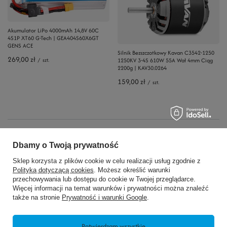
Akumulator LiPo 4000mAh 14,8V 60C
4S1P XT60 G-Tech | GEA404S60X6GT
GENS ACE
Silnik Bezszczotkowy Kavan C3542-1250
269,00 zł
/
szt.
1250KV 3-4S 610W 55A Wał 4mm Ciąg
2200g | KAV30.0264
159,00 zł
/
szt.
Zamówienia
Dbamy o Twoją prywatność
Status zamówienia
Sklep korzysta z plików cookie w celu realizacji usług zgodnie z
Polityką dotyczącą cookies
. Możesz określić warunki
Śledzenie przesyłki
przechowywania lub dostępu do cookie w Twojej przeglądarce.
Więcej informacji na temat warunków i prywatności można znaleźć
Chcę zareklamować produkt
także na stronie
Prywatność i warunki Google
.
Chcę zwrócić produkt
Chcę wymienić produkt
Potwierdzam wszystkie