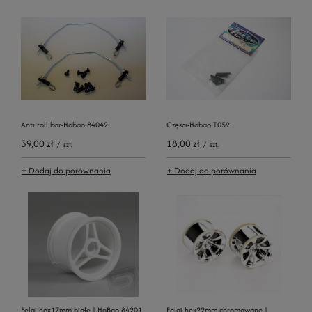
Anti roll bar-Hobao 84042
Części-Hobao T052
39,00 zł
18,00 zł
/
szt.
/
szt.
+ Dodaj do porównania
+ Dodaj do porównania
Felgi hex17mm białe | HoBao 84201
Felgi hex22mm chromowane |