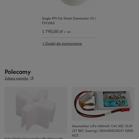
Gogle FPV Fat Shark Dominator V3 |
FSV1063
1 790,00 zł
/
szt.
+ Dodaj do porównania
Polecamy
Zobacz wszystko
Akumulator LiPo 450mAh 7,4V 30C 2S1P
JST BEC Soaring | GEA4502S30JST GENS
ACE
Łoże Silnika Uniwersalne Plastikowe Do