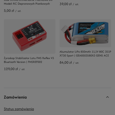
39,00 zł
Modeli RC Depronowych Piankowych
/
szt.
5,00 zł
/
szt.
Akumulator LiPo 850mAh 11,1V 80C 3S1P
XT30 Sport | GEA8503S80X3 GENS ACE
Żyroskop Stabilizator Lotu FMS Reflex V3
Bluetooth Version | FMSREF002
84,00 zł
/
szt.
129,00 zł
/
szt.
Zamówienia
Status zamówienia