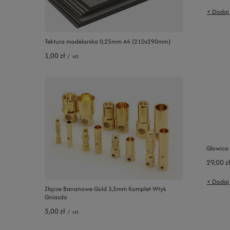
+ Dodaj
Tektura modelarska 0,25mm A4 (210x290mm)
1,00 zł
/
szt.
Głowica 
29,00 z
+ Dodaj
Złącze Bananowe Gold 3,5mm Komplet Wtyk
Gniazdo
5,00 zł
/
szt.