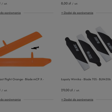
ł
8,00 zł
/
szt.
/
szt.
 do porównania
+ Dodaj do porównania
ast Flight Orange - Blade mCP X -
Łopaty Wirnika - Blade 70S - BLH4206
ł
29,00 zł
/
szt.
/
szt.
 do porównania
+ Dodaj do porównania