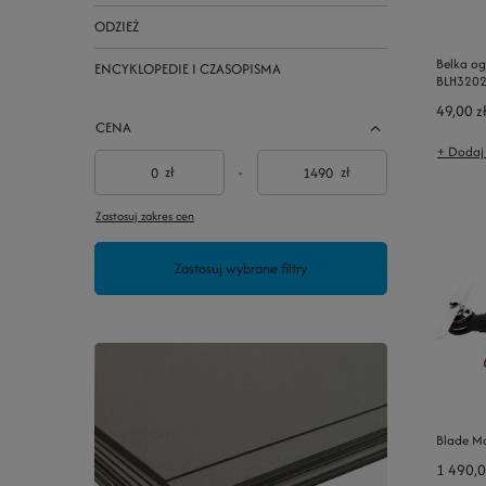
ODZIEŻ
Belka og
ENCYKLOPEDIE I CZASOPISMA
BLH320
49,00 z
CENA
+ Dodaj
zł
-
zł
Zastosuj zakres cen
Zastosuj wybrane filtry
Blade M
1 490,0