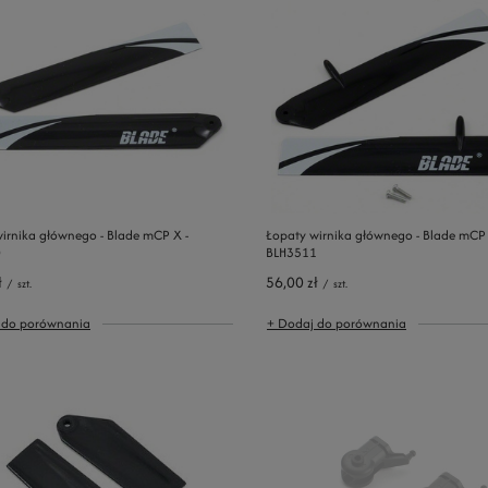
irnika głównego - Blade mCP X -
Łopaty wirnika głównego - Blade mCP 
0
BLH3511
ł
56,00 zł
/
szt.
/
szt.
 do porównania
+ Dodaj do porównania