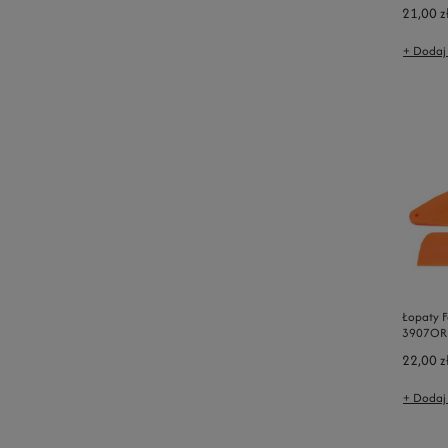
21,00 z
+ Dodaj
Łopaty F
3907OR
22,00 z
+ Dodaj