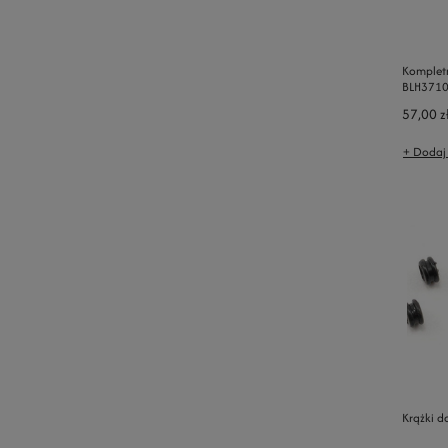
Kompletn
BLH371
57,00 z
+ Dodaj
Krążki d