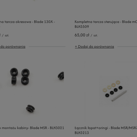
a tarcza okresowa - Blade 130X -
Kompletna tarcza sterująca - Blade mC
0
BLH3509
ł
65,00 zł
/
szt.
/
szt.
 do porównania
+ Dodaj do porównania
o montażu kabiny- Blade MSR - BLH3021
Łącznik łopat+oringi - Blade MSR/MSRX
BLH3213