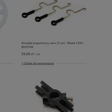
Komplet popychaczy serw (3 szt.) - Blade 130X -
BLH3708
26,00 zł
/
szt.
+ Dodaj do porównania