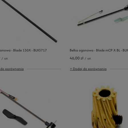
gonowa - Blade 130X - BLH3717
Belka ogonowa - Blade mCP X BL - BL
ł
46,00 zł
/
szt.
/
szt.
 do porównania
+ Dodaj do porównania