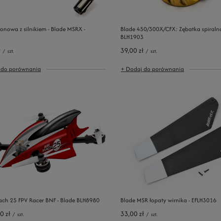
onowa z silnikiem - Blade MSRX -
Blade 450/300X/CFX: Zębatka spiraln
2
BLH1903
ł
39,00 zł
/
szt.
/
szt.
 do porównania
+ Dodaj do porównania
ach 25 FPV Racer BNF - Blade BLH8980
Blade MSR łopaty wirnika - EFLH3016
0 zł
33,00 zł
/
szt.
/
szt.