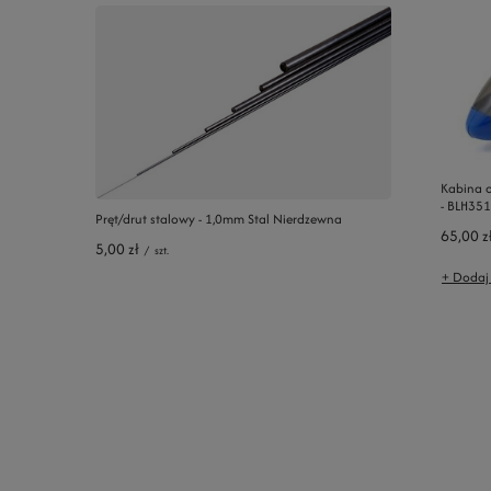
Kabina c
- BLH35
Pręt/drut stalowy - 1,0mm Stal Nierdzewna
65,00 z
5,00 zł
/
szt.
+ Dodaj