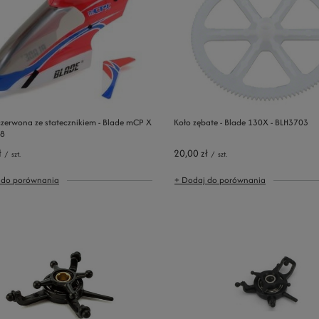
zerwona ze statecznikiem - Blade mCP X
Koło zębate - Blade 130X - BLH3703
18
ł
20,00 zł
/
szt.
/
szt.
 do porównania
+ Dodaj do porównania