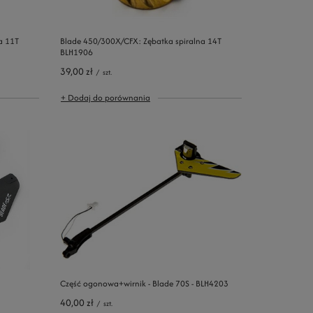
a 11T
Blade 450/300X/CFX: Zębatka spiralna 14T
BLH1906
39,00 zł
/
szt.
+ Dodaj do porównania
Część ogonowa+wirnik - Blade 70S - BLH4203
40,00 zł
/
szt.