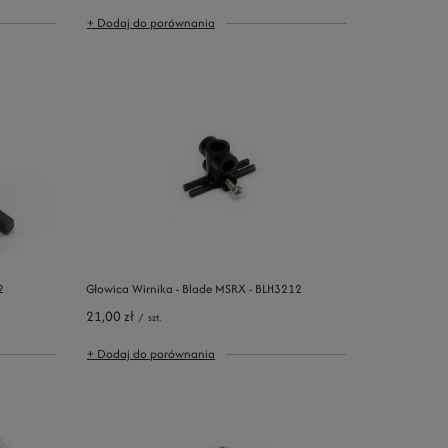
+ Dodaj do porównania
2
Głowica Wirnika - Blade MSRX - BLH3212
21,00 zł
/
szt.
+ Dodaj do porównania