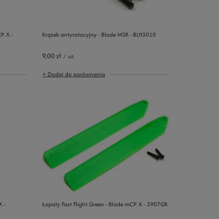
P X -
Krążek antyrotacyjny - Blade MSR - BLH3010
9,00 zł
/
szt.
+ Dodaj do porównania
 -
Łopaty Fast Flight Green - Blade mCP X - 3907GR