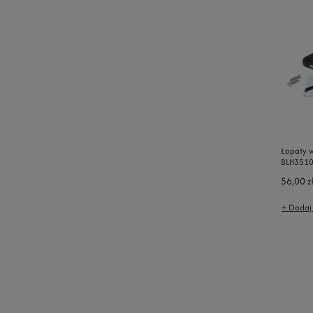
Łopaty w
BLH351
56,00 z
+ Dodaj